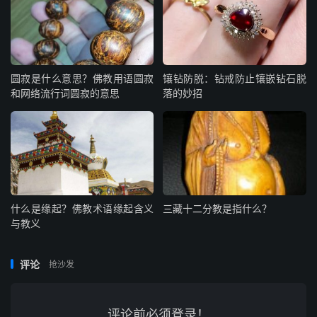
圆寂是什么意思？佛教用语圆寂
镶钻防脱：钻戒防止镶嵌钻石脱
和网络流行词圆寂的意思
落的妙招
什么是缘起？佛教术语缘起含义
三藏十二分教是指什么？
与教义
评论
抢沙发
评论前必须登录！