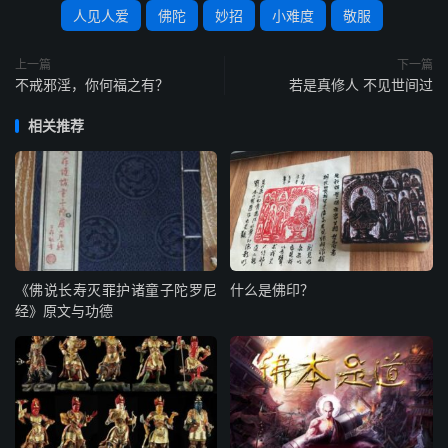
人见人爱
佛陀
妙招
小难度
敬服
上一篇
下一篇
不戒邪淫，你何福之有？
若是真修人 不见世间过
相关推荐
《佛说长寿灭罪护诸童子陀罗尼
什么是佛印？
经》原文与功德