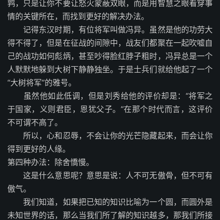
鹑，只是让你不要让怒火蒙蔽双眼，而是用智慧之眼看穿事
情的关键所在，而找到更好的解决办法。
记得东汉时期，有位将军叫做冯异。虽然是他的功劳大
得不得了，但是在征战的间隙中，战友们都聚在一起吹嘘自
己的战功如何彪炳，甚至吵得脸红脖子粗时，冯异总是一个
人默默地躲到大树下静静独坐。于是士兵们就给他起了一个
“大树将军”的雅号。
虽然他如此低调，但是刘秀给他的评价却是：“将军之
于国家，义则君臣，恩犹父子。”在那个时代而言，这评价
不可谓不高了。
所以，心和忍辱，不会让你的光芒隐藏起来，而会让你
得到更好的人缘。
第四种办法：除舍憍慢。
这是什么意思呢？意思是说：人不可无傲骨，但不可有
傲气。
我们知道，如果把已知的知识比喻为一个圆，而圆外是
未知世界的话，那么当我们所了解的知识越多，那我们所接