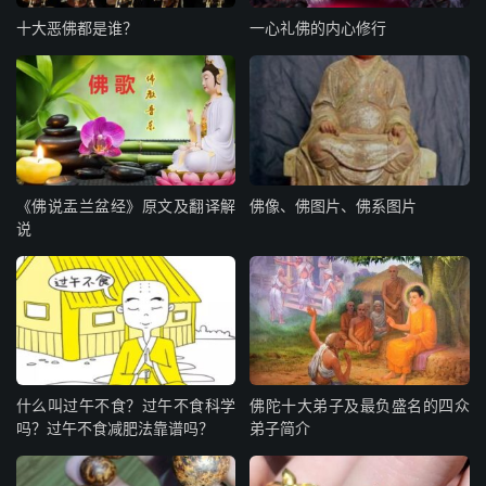
十大恶佛都是谁？
一心礼佛的内心修行
《佛说盂兰盆经》原文及翻译解
佛像、佛图片、佛系图片
说
什么叫过午不食？过午不食科学
佛陀十大弟子及最负盛名的四众
吗？过午不食减肥法靠谱吗？
弟子简介