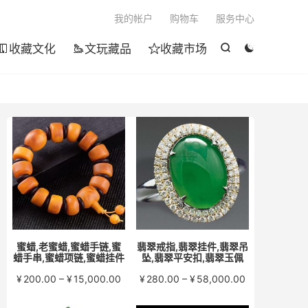

我的帐户
购物车
服务中心
收藏文化
文玩藏品
收藏市场





蜜蜡,老蜜蜡,蜜蜡手链,蜜
翡翠戒指,翡翠挂件,翡翠吊
蜡手串,蜜蜡项链,蜜蜡挂件
坠,翡翠平安扣,翡翠玉佩
价
价
¥
200.00
–
¥
15,000.00
¥
280.00
–
¥
58,000.00
格
格
范
范