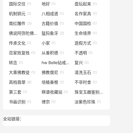
国际交往
地好
盘玩起来
(1)
(1)
(1)
机制铜元
八相成道
名作家具
(1)
(1)
(1)
南红雕件
古籍价值
中国国检
(3)
(1)
(1)
佛说阿弥陀佛经
猛犸象牙
生命境界
(1)
(2)
(1)
传承文化
小家
造假方式
(1)
(1)
(1)
百家姓复姓
从善积德
不透明
(1)
(1)
(1)
转念
hw Belle钻戒
复兴
(1)
(1)
(2)
大乘佛教徒
佛教僧尼
清洗玉石
(1)
(1)
(1)
高档翡翠
培植善根
不非时食
(8)
(1)
(1)
第三套
棋谱收藏站
珠宝玉器鉴别
(1)
(1)
(1)
书画识别
律宗
淡紫色珍珠
(1)
(1)
(1)
全站链接：