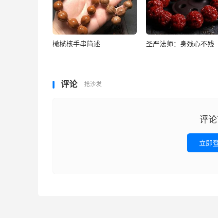
橄榄核手串简述
圣严法师：身残心不残
评论
抢沙发
评论
立即