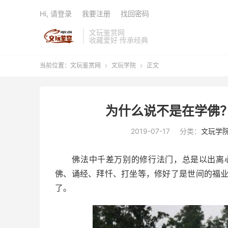
Hi, 请登录
我要注册
找回密码
文玩鉴赏网
收藏爱好 传承经典
当前位置：
文玩鉴赏网
文玩学院
正文


为什么说不是在学佛
2019-07-17
分类：
文玩学
佛法中千差万别的修行法门，总是以出离心
佛、诵经、拜忏、打坐等，修好了是世间的福
了。