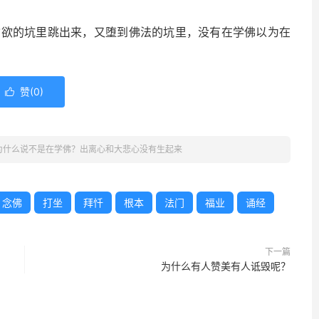
的坑里跳出来，又堕到佛法的坑里，没有在学佛以为在
赞(
0
)

为什么说不是在学佛？出离心和大悲心没有生起来
念佛
打坐
拜忏
根本
法门
福业
诵经
下一篇
为什么有人赞美有人诋毁呢？