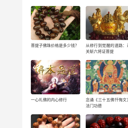
菩提子佛珠价格是多少钱？
从修行到觉醒的道路：
关斩六将证菩提
一心礼佛的内心修行
念诵《三十五佛忏悔文
法门功德