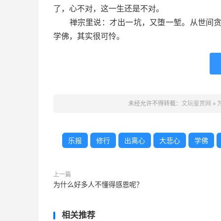
了，心不对，这一生还是不对。
禅宗里说：才出一坑，又堕一堑。从世间贪欲
学佛，其实很可怜。
未经允许不得转载：
文玩鉴赏网
»
乐报
修行
出离心
大悲心
学佛
上一篇
为什么好多人不懂得感恩呢？
相关推荐