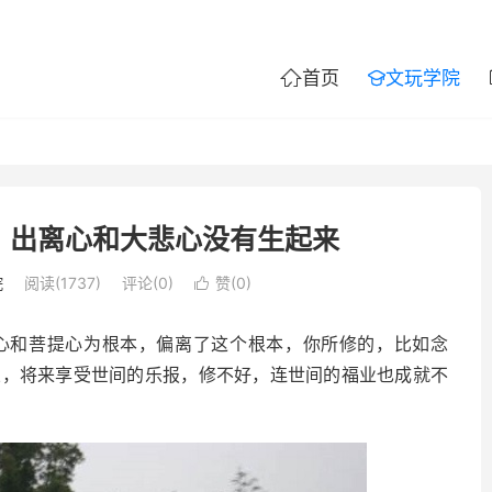
首页
文玩学院


？出离心和大悲心没有生起来
院
阅读(1737)
评论(0)
赞(
0
)

和菩提心为根本，偏离了这个根本，你所修的，比如念
业，将来享受世间的乐报，修不好，连世间的福业也成就不