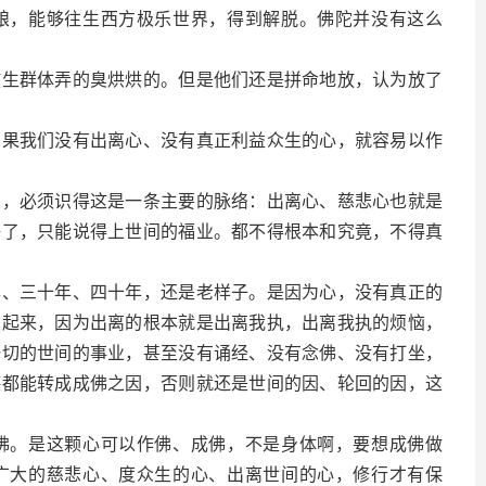
，能够往生西方极乐世界，得到解脱。佛陀并没有这么
群体弄的臭烘烘的。但是他们还是拼命地放，认为放了
我们没有出离心、没有真正利益众生的心，就容易以作
必须识得这是一条主要的脉络：出离心、慈悲心也就是
好了，只能说得上世间的福业。都不得根本和究竟，不得真
三十年、四十年，还是老样子。是因为心，没有真正的
发起来，因为出离的根本就是出离我执，出离我执的烦恼，
一切的世间的事业，甚至没有诵经、没有念佛、没有打坐，
德都能转成成佛之因，否则就还是世间的因、轮回的因，这
。是这颗心可以作佛、成佛，不是身体啊，要想成佛做
广大的慈悲心、度众生的心、出离世间的心，修行才有保