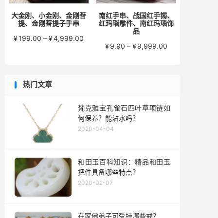
大金刚、小金刚、金刚菩
南红手串、战国红手镯、
提、金刚菩提子手串
红玛瑙雕件、南红玛瑙饰
品
价
¥
199.00
–
¥
4,999.00
价
¥
9.90
–
¥
9,999.00
格
格
范
范
围：
围：
¥199.00
热门文章
¥9.90
至
至
¥4,999.00
¥9,999.00
梵克雅宝孔雀石四叶草项链如
何保养？能沾水吗？
2020-04-04
和田玉百科知识：精品和田玉
把件具备哪些特点？
2020-02-07
在家佛弟子可受持哪些戒？