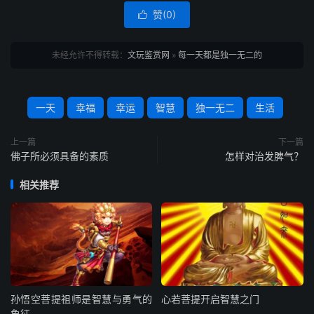
赞(
0
)

未经允许不得转载：
文玩鉴赏网
»
每一天都是独一无二的
一天
幸福
幸运
智慧
独一无二
生活
上一篇
下一篇
佛子所必须具备的素质
怎样对治发脾气？
相关推荐
孙悟空菩提祖师是智慧与勇气的
心若菩提开启智慧之门
象征