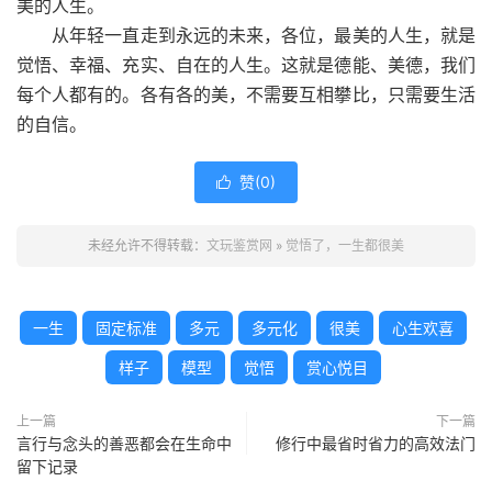
美的人生。
从年轻一直走到永远的未来，各位，最美的人生，就是
觉悟、幸福、充实、自在的人生。这就是德能、美德，我们
每个人都有的。各有各的美，不需要互相攀比，只需要生活
的自信。
赞(
0
)

未经允许不得转载：
文玩鉴赏网
»
觉悟了，一生都很美
一生
固定标准
多元
多元化
很美
心生欢喜
样子
模型
觉悟
赏心悦目
上一篇
下一篇
言行与念头的善恶都会在生命中
修行中最省时省力的高效法门
留下记录