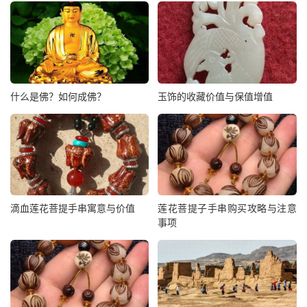
什么是佛？如何成佛？
玉饰的收藏价值与保值增值
滴血莲花菩提手串寓意与价值
莲花菩提子手串购买攻略与注意
事项