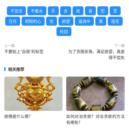
不住空
不着水
乐
合
哀
喜
恕
悲
日月
明知的心
欢
欲望
漩涡中
离
莲花
轮回
上一篇
下一篇
不要贴上“自我”的标签
为了贪图安逸、满足欲望，真是
得不偿失
相关推荐
欲佛是什么佛？
如何对治贪欲？对治贪欲的方法
有哪些？