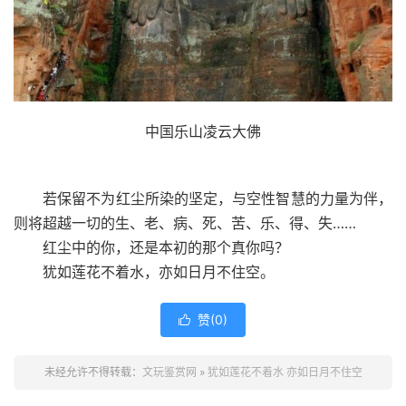
中国乐山凌云大佛
若保留不为红尘所染的坚定，与空性智慧的力量为伴，
则将超越一切的生、老、病、死、苦、乐、得、失……
红尘中的你，还是本初的那个真你吗？
犹如莲花不着水，亦如日月不住空。
赞(
0
)

未经允许不得转载：
文玩鉴赏网
»
犹如莲花不着水 亦如日月不住空