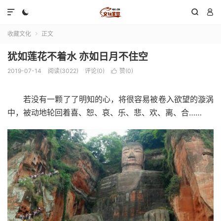




收藏文化
正文

犹如莲花不着水 亦如日月不住空
2019-07-14
阅读(3022)
评论(0)
赞(
0
)

若没有一颗了了明知的心，将很容易被卷入欲望的漩涡
中，被动地轮回着喜、恕、哀、乐、悲、欢、离、合……