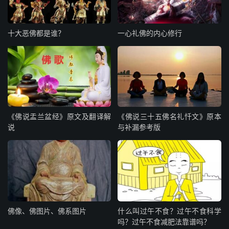
十大恶佛都是谁？
一心礼佛的内心修行
《佛说盂兰盆经》原文及翻译解
《佛说三十五佛名礼忏文》原本
说
与补漏参考版
佛像、佛图片、佛系图片
什么叫过午不食？过午不食科学
吗？过午不食减肥法靠谱吗？