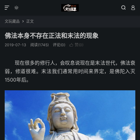




文玩藏品
正文

佛法本身不存在正法和末法的现象
2019-07-13
阅读(1745)
评论(0)
赞(
0
)

现在很多的修行人，会叹息说现在是末法世代，佛法衰
弱，修道很难。末法我们通常用时间来界定，是佛陀入灭
1500年后。