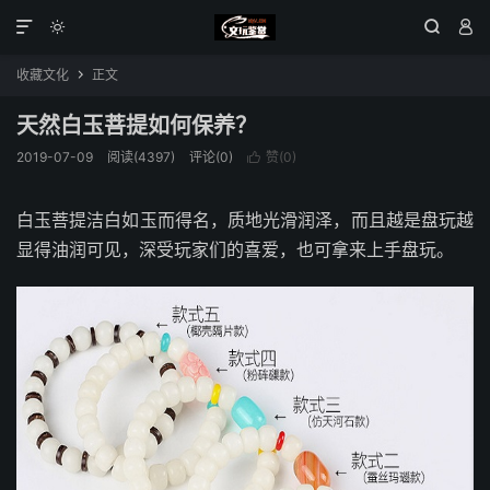




收藏文化
正文

天然白玉菩提如何保养？
2019-07-09
阅读(4397)
评论(0)
赞(
0
)

白玉菩提洁白如玉而得名，质地光滑润泽，而且越是盘玩越
显得油润可见，深受玩家们的喜爱，也可拿来上手盘玩。