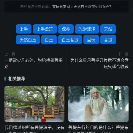
未经允许不得转载：
文玩鉴赏网
»
天然白玉菩提如何保养？
上手
上手盘玩
保养
光滑润泽
天然
天然白玉
白玉
白玉菩提
盘玩
菩提
上一篇
下一篇
一炬欲火凡心碎，脱胎换骨菩提
为什么星月菩提开片后不适合盘
路
玩只适合收藏
相关推荐
我们盘过的所有菩提珠子，没有
菩提东行的目的是什么？菩提东