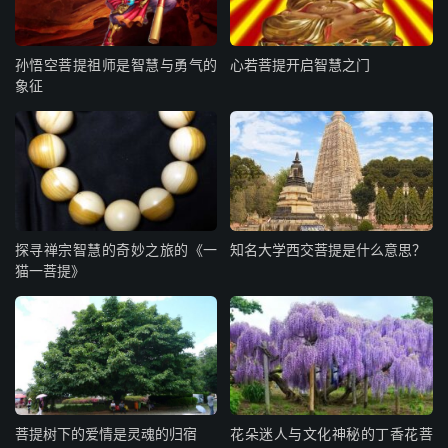
孙悟空菩提祖师是智慧与勇气的
心若菩提开启智慧之门
象征
探寻禅宗智慧的奇妙之旅的《一
知名大学西交菩提是什么意思？
猫一菩提》
菩提树下的爱情是灵魂的归宿
花朵迷人与文化神秘的丁香花菩