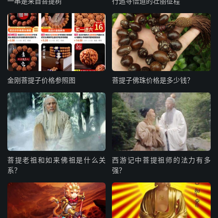
一串是来自菩提树
行追寻悟道的壮丽征程
金刚菩提子价格参照图
菩提子佛珠价格是多少钱？
菩提老祖和如来佛祖是什么关
西游记中菩提祖师的法力有多
系？
强？