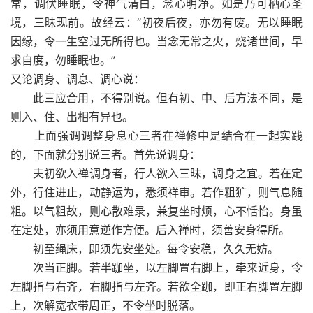
常，调伏睡眠，令神气清白，念心明净。如是乃可栖心圣
境，三昧现前。故经云：“初夜后夜，亦勿有废。无以睡眠
因缘，令一生空过无所得也。当念无常之火，烧诸世间，早
求自度，勿睡眠也。”
又论调身、调息、调心说：
此三应合用，不得别说。但有初、中、后方法不同，是
则入、住、出相有异也。
上面强调调整身息心三者在禅修中是结合在一起实践
的，下面就分别说三者。首先说调身：
夫初欲入禅调身者，行人欲入三昧，调身之宜。若在定
外，行住进止，动静运为，悉须祥审。若作粗犷，则气息随
粗。以气粗故，则心散难录，兼复坐时烦，心不恬怡。身虽
在定处，亦须用意逆作方便。后入禅时，须善安身得所。
初至绳床，即须先安坐处。每令安稳，久久无妨。
次当正脚。若半跏坐，以左脚置右脚上，牵来近身，令
左脚指与右齐，右脚指与左齐。若欲全跏，即正右脚置左脚
上，次解宽衣带周正，不令坐时脱落。