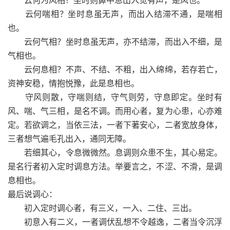
云何喘相？坐时息虽无声，而出入结滞不通，是喘相
也。
云何气相？坐时息虽无声，亦不结滞，而出入不细，是
气相也。
云何息相？不声、不结、不粗，出入绵绵，若存若亡，
资神安稳，情抱悦豫，此是息相也。
守风则散，守喘则结，守气则劳，守息即定。坐时有
风、喘、气三相，是名不调。而用心者，复为心患，心亦难
定。若欲调之，当依三法，一者下著安心，二者宽放身体，
三者想气遍毛孔出入，通同无障。
若细其心，令息微微然。息调则众患不生，其心易定。
是名行者初入定时调息方法。举要言之，不涩、不滑，是调
息相也。
最后说调心：
初入定时调心者，有三义，一入、二住、三出。
初意入有二义，一者调伏乱想不令越逸，二者当令沉浮