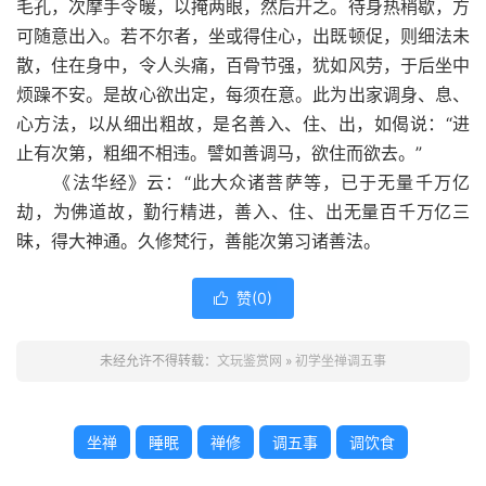
毛孔，次摩手令暖，以掩两眼，然后开之。待身热稍歇，方
可随意出入。若不尔者，坐或得住心，出既顿促，则细法未
散，住在身中，令人头痛，百骨节强，犹如风劳，于后坐中
烦躁不安。是故心欲出定，每须在意。此为出家调身、息、
心方法，以从细出粗故，是名善入、住、出，如偈说：“进
止有次第，粗细不相违。譬如善调马，欲住而欲去。”
《法华经》云：“此大众诸菩萨等，已于无量千万亿
劫，为佛道故，勤行精进，善入、住、出无量百千万亿三
昧，得大神通。久修梵行，善能次第习诸善法。
赞(
0
)

未经允许不得转载：
文玩鉴赏网
»
初学坐禅调五事
坐禅
睡眠
禅修
调五事
调饮食