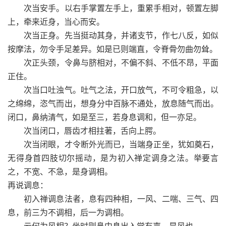
次当安手。以右手掌置左手上，重累手相对，顿置左脚
上，牵来近身，当心而安。
次当正身。先当挺动其身，并诸支节，作七八反，如似
按摩法，勿令手足差异。如是已则端直，令脊骨勿曲勿耸。
次正头颈，令鼻与脐相对，不偏不斜、不低不昂，平面
正住。
次当口吐浊气。吐气之法，开口放气，不可令粗急，以
之绵绵，恣气而出，想身分中百脉不通处，放息随气而出。
闭口，鼻纳清气，如是至三，若身息调和，但一亦足。
次当闭口，唇齿才相拄著，舌向上腭。
次当闭眼，才令断外光而已，当端身正坐，犹如奠石，
无得身首四肢切尔摇动，是为初入禅定调身之法。举要言
之，不宽、不急，是身调相。
再说调息：
初入禅调息法者，息有四种相，一风、二喘、三气、四
息，前三为不调相，后一为调相。
云何为风相？坐时则鼻中息出入觉有声，是风也。