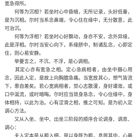
宽急得所。
何等为沉相？若坐时心中昏暗，无所记录，头好低垂，
是为沉相。尔时当系念鼻端，令心住在缘中，无分散意，此
可治沉。
何等为浮相？若坐时心好飘动，身亦不安，念外异缘，
此是浮相。尔时当安心向下，系缘脐中，制诸乱念，心即定
住，则心易安静。
举要言之，不沉、不浮，是心调相。
其定心亦有宽急之相。定心急病相者，由坐中摄心用
念，因此入定，是故上向胸臆急痛。当宽放其心，想气皆流
下，患自差矣。若心宽病相者，觉心志散漫，身好逶迤，或
口中涎流，或时暗晦。尔时应当敛身急念，令心住缘中，身
体相持，以此为治。心有涩滑之相，推之可知。是为初入定
调心方法。
又从入坐、坐中、出坐三阶段的顺序合论调身、调息、
调心：
夫入定本是从粗入细，是以身既为粗，息居其中，心最