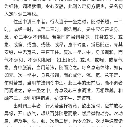
为细静，调粗就细，令心安静，此则入定初方便也，是名初
入定时调三事也。
住坐中调三事者。行人当于一坐之时，随时长短，十二
时，或经一时，或至二三时，摄念用心。是中应须善识身、
息、心三事调不调相。若坐时向虽调身竟，其身或宽、或
急、或偏、或曲、或低、或昂，身不端直，觉已随正，令其
安稳，中无宽急，平直正住。复次一坐之中，身虽调和，而
气不调和，不调和相者，如上所说，或风、或喘、或复气
急，身中胀满，当用前法，随而治之。每令息道绵绵，如有
如无。次一坐中，身息虽调，而心或浮、沉、宽、急不定，
尔时若觉，当用前法调令中适。此三事的无前后，随不调者
而调适之，令一坐之中，身息及心三事调适，无相乖越，和
融不二。此则能除宿患，妨障不生，定道可。
出时调三事者，行人若坐禅将竟，欲出定时，应前放心
异缘，开口放气，想从百脉随意而散，然后微微动身。次动
肩、膊及手、头、颈，次动二足，悉令柔软。次以手遍摩诸