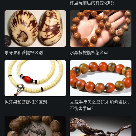
件盘玩前后的有变化吗？
象牙果和菩提根区别
水晶核橄榄核怎么盘
象牙果和菩提根的区别
文玩手串怎么盘玩才能包浆快，
不伤害手串？