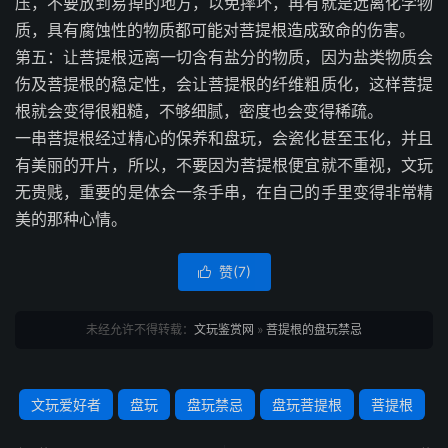
压，不要放到易掉的地方，以免摔坏，再有就是远离化学物
质，具有腐蚀性的物质都可能对菩提根造成致命的伤害。
第五：让菩提根远离一切含有盐分的物质，因为盐类物质会
伤及菩提根的稳定性，会让菩提根的纤维粗质化，这样菩提
根就会变得很粗糙，不够细腻，密度也会变得稀疏。
一串菩提根经过精心的保养和盘玩，会瓷化甚至玉化，并且
有美丽的开片，所以，不要因为菩提根便宜就不重视，文玩
无贵贱，重要的是体会一条手串，在自己的手里变得非常精
美的那种心情。
赞(
7
)

未经允许不得转载：
文玩鉴赏网
»
菩提根的盘玩禁忌
文玩爱好者
盘玩
盘玩禁忌
盘玩菩提根
菩提根