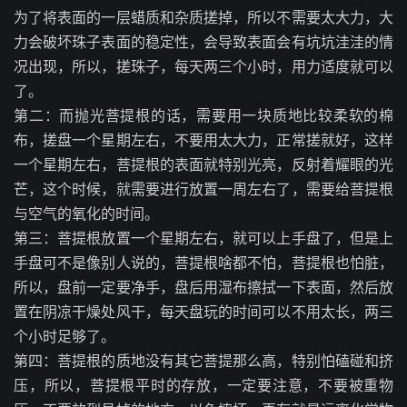
为了将表面的一层蜡质和杂质搓掉，所以不需要太大力，大
力会破坏珠子表面的稳定性，会导致表面会有坑坑洼洼的情
况出现，所以，搓珠子，每天两三个小时，用力适度就可以
了。
第二：而抛光菩提根的话，需要用一块质地比较柔软的棉
布，搓盘一个星期左右，不要用太大力，正常搓就好，这样
一个星期左右，菩提根的表面就特别光亮，反射着耀眼的光
芒，这个时候，就需要进行放置一周左右了，需要给菩提根
与空气的氧化的时间。
第三：菩提根放置一个星期左右，就可以上手盘了，但是上
手盘可不是像别人说的，菩提根啥都不怕，菩提根也怕脏，
所以，盘前一定要净手，盘后用湿布擦拭一下表面，然后放
置在阴凉干燥处风干，每天盘玩的时间可以不用太长，两三
个小时足够了。
第四：菩提根的质地没有其它菩提那么高，特别怕磕碰和挤
压，所以，菩提根平时的存放，一定要注意，不要被重物