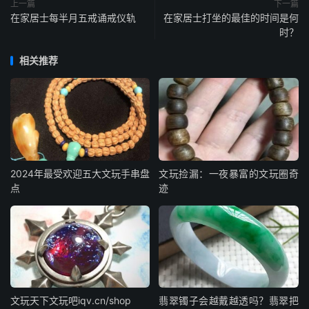
上一篇
下一篇
在家居士每半月五戒诵戒仪轨
在家居士打坐的最佳的时间是何
时？
相关推荐
2024年最受欢迎五大文玩手串盘
文玩捡漏：一夜暴富的文玩圈奇
点
迹
文玩天下文玩吧iqv.cn/shop
翡翠镯子会越戴越透吗？翡翠把