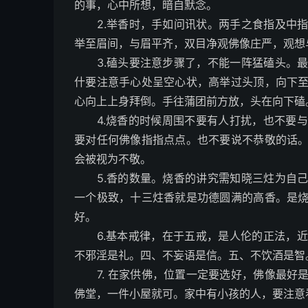
的事，心中所想，暗自默念。
2.举香时，手如问讯状。两手之食指及中指
举至眉间，与眉平齐，双目净观佛像庄严，观想
3.磕头要注意步骤了，不能一阵猛磕头。最
什要注意手心处呈空心状，高举过头顶，向下
心向上上身拜倒。手往蒲团前方放，头在向下磕
4.烧香的时候周围不要有人打扰，也不要与
要对任何佛像指指点点。也不要说不恭敬的话
会被视为不敬。
5.香的数量。烧香的讲究需知晓三炷为自己
一个极致，十三炷香就是功德圆满的高香。是
好。
6.基本戒律，在于五戒，是人伦的正法，近
不邪淫是礼。四、不妄语是信。五、不饮酒是智
7. 在家供佛，位置一定要选好，佛像最好
佛堂，一件小屋就可。家中有小孩的人，要注意