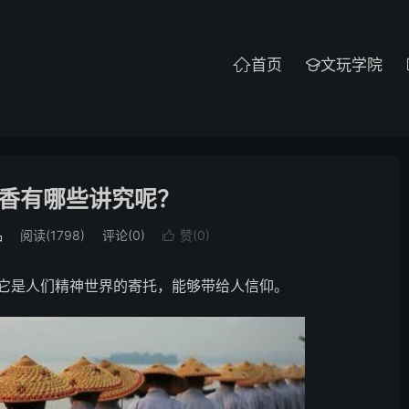
首页
文玩学院


香有哪些讲究呢？
品
阅读(1798)
评论(0)
赞(
0
)

是人们精神世界的寄托，能够带给人信仰。