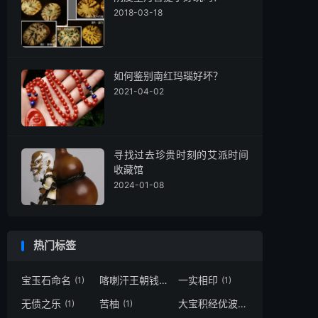
2018-03-18
如何鉴别南红玛瑙好坏？
2021-04-02
寻找过去珍贵时刻的艾派时间
收藏馆
2024-01-08
热门标签
宝玉石命名
喀喇汗王朝钱
一实相印
(1)
(1)
(1)
无债之乐
苦柚
大宝积经优波离会第二十四
(1)
(1)
(1)