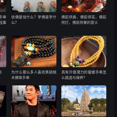
手串
信佛是信什么？学佛是学什
佛前供香、佛前供花、佛前
程事
么？
供灯、佛前供果的意义
用
为什么那么多人喜欢黑胡桃
具有升值潜力的蜜蜡手串怎
木佛珠手串
么挑选与保养？