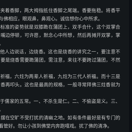
夹着香脚，两大拇指抵住香脚之尾端。香要拖稳。将香平
与佛相应，眼观鼻，鼻观心。诚信想你心中所求。
标准的姿势就是双膝跪在蒲团上，双手合什，这个双掌合
至嘴边停顿，可许愿，默念心中所想，然后再摊开双掌，掌
。
他人边说话，边烧香。这也是烧香的讲究之一，要注意不
。要是烧香需要跪蒲团，需注意，来往不要跨过蒲团，不然
祈福，六炷为两辈人祈福，九炷为三代人祈福。而十三是
烧香再叩头。这也是最高的规格，一般寻常拜佛三炷香就为
于儒家的五常。一、不杀生是仁。二、不偷盗是义。三、
。
是摆在空旷不受打扰的清幽之地。如有条件最好是有专门的
看管好。勿让小孩到佛堂内奔跑嘻戏。扰了佛的清净。