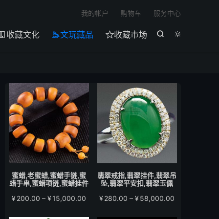

我的帐户
购物车
服务中心
收藏文化
文玩藏品
收藏市场





蜜蜡,老蜜蜡,蜜蜡手链,蜜
翡翠戒指,翡翠挂件,翡翠吊
蜡手串,蜜蜡项链,蜜蜡挂件
坠,翡翠平安扣,翡翠玉佩
价
价
¥
200.00
–
¥
15,000.00
¥
280.00
–
¥
58,000.00
格
格
范
范