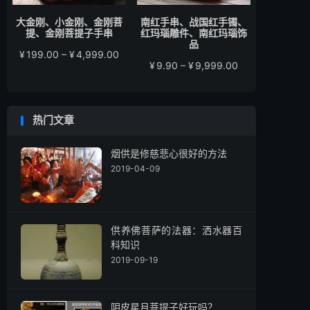
大金刚、小金刚、金刚菩
南红手串、战国红手镯、
提、金刚菩提子手串
红玛瑙雕件、南红玛瑙饰
品
价
¥
199.00
–
¥
4,999.00
价
¥
9.90
–
¥
9,999.00
格
格
范
范
围：
围：
¥199.00
热门文章
¥9.90
至
至
¥4,999.00
¥9,999.00
烟供是修慈悲心很好的方法
2019-04-09
供养佛菩萨的法器：洒水器百
科知识
2019-09-19
阴皮星月菩提子好玩吗？