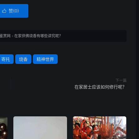
赞(
0
)

鉴赏网
»
在家供佛烧香有哪些讲究呢？
寄托
烧香
精神世界
下一篇
在家居士应该如何修行呢？