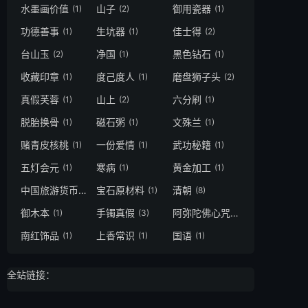
水墨画价值
山子
御用瓷器
(1)
(2)
(1)
功德善事
生坑器
佳士得
(1)
(1)
(2)
台山玉
净国
黑色钻石
(2)
(1)
(1)
收藏印章
度己度人
磨盘狮子头
(1)
(1)
(2)
真假芙蓉
山上
六分刷
(1)
(2)
(1)
脱胎换骨
磁石粥
文殊兰
(1)
(1)
(1)
赌青皮核桃
一份爱情
武功秘籍
(1)
(1)
(1)
五灯会元
寒病
黄金加工
(1)
(1)
(1)
中国旅游货币
宝石原材料
清朝
(1)
(1)
(8)
御木本
手镯真假
阿弥陀佛心咒念诵
(1)
(3)
(1)
南红饰品
上香常识
国语
(1)
(1)
(1)
全站链接：