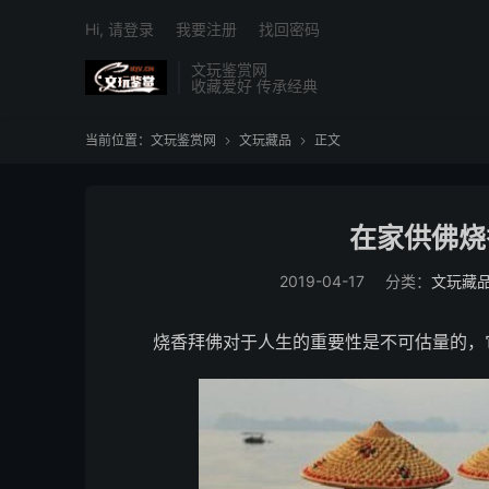
Hi, 请登录
我要注册
找回密码
文玩鉴赏网
收藏爱好 传承经典
当前位置：
文玩鉴赏网
文玩藏品
正文


在家供佛烧
2019-04-17
分类：
文玩藏
烧香拜佛对于人生的重要性是不可估量的，它