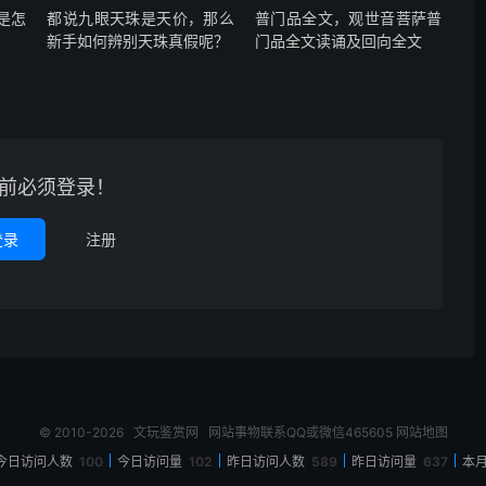
是怎
都说九眼天珠是天价，那么
普门品全文，观世音菩萨普
新手如何辨别天珠真假呢？
门品全文读诵及回向全文
前必须登录！
登录
注册
© 2010-2026
文玩鉴赏网
网站事物联系QQ或微信465605
网站地图
今日访问人数
100
今日访问量
102
昨日访问人数
589
昨日访问量
637
本