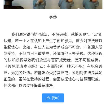
学佛
我们通常讲“修学佛法，不怕破戒，就怕破见”。“见”即
认知，若一个人在认知上产生了邪知邪见，就会对正法难以
生起信心。比如，有些人认为菩萨戒高不可攀，非普通人所
能受持，不但自己不敢受戒，还障碍他人去受戒。这种错误
的认知必将导致我们永远与菩萨戒无缘，更不可能成佛。
《菩萨璎珞本业经》云：有而犯者，胜无不犯；有犯名菩
萨，无犯名外道。若能发心受持菩萨戒，说明对佛法是具足
正见的，虽然在受持的过程，会因缺乏信心与智慧而犯戒，
但这都可以通过忏悔重获清净。
赞(
0
)
