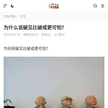




文玩学院
正文

为什么说破见比破戒更可怕？
2019-04-12
阅读(1833)
评论(0)
赞(
0
)

为何说破见比破戒更可怕？