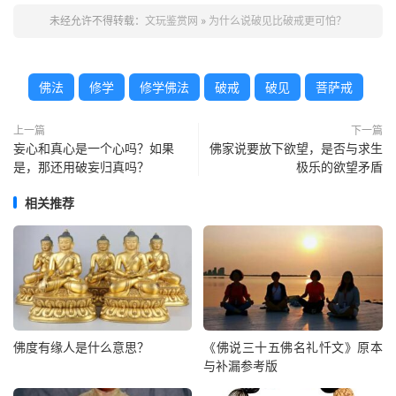
未经允许不得转载：
文玩鉴赏网
»
为什么说破见比破戒更可怕？
佛法
修学
修学佛法
破戒
破见
菩萨戒
上一篇
下一篇
妄心和真心是一个心吗？如果
佛家说要放下欲望，是否与求生
是，那还用破妄归真吗？
极乐的欲望矛盾
相关推荐
佛度有缘人是什么意思？
《佛说三十五佛名礼忏文》原本
与补漏参考版