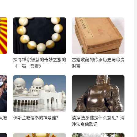
探寻禅宗智慧的奇妙之旅的
古籍收藏的传承历史与珍贵
《一猫一菩提》
财富
太教
伊斯兰教信奉的神是谁？
清净法身佛是什么意思？清
净法身佛歌词