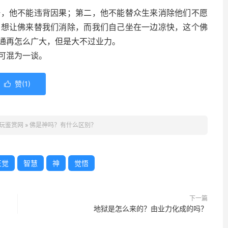
他不能违背因果；第二，他不能替众生来消除他们不愿
，想让佛来替我们消除，而我们自己坐在一边凉快，这个佛
通再怎么广大，但是大不过业力。
可混为一谈。
赞(
1
)

玩鉴赏网
»
佛是神吗？有什么区别？
正觉
智慧
神
觉悟
下一篇
地狱是怎么来的？由业力化成的吗？