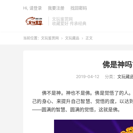
Hi, 请登录
我要注册
找回密码
文玩鉴赏网
收藏爱好 传承经典
当前位置：
文玩鉴赏网
文玩藏品
正文


佛是神吗
2019-04-12
分类：
文玩藏
佛不是神。神也不是佛。佛是觉悟了的人。每
己的身心、来提升自己智慧、觉悟的度，以达到
——圆满的智慧、圆满的觉悟，这就是佛。