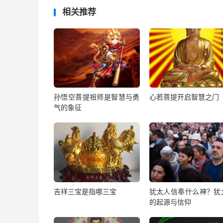
相关推荐
孙悟空菩提祖师是智慧与勇
心若菩提开启智慧之门
气的象征
吉祥三宝是指哪三宝
犹太人信奉什么神？犹
的起源与信仰