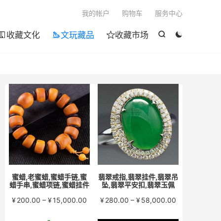

我的帐户
购物车
服务中心
收藏文化
文玩藏品
收藏市场





蜜蜡,老蜜蜡,蜜蜡手链,蜜
翡翠戒指,翡翠挂件,翡翠吊
蜡手串,蜜蜡项链,蜜蜡挂件
坠,翡翠平安扣,翡翠玉佩
价
价
¥
200.00
–
¥
15,000.00
¥
280.00
–
¥
58,000.00
格
格
范
范