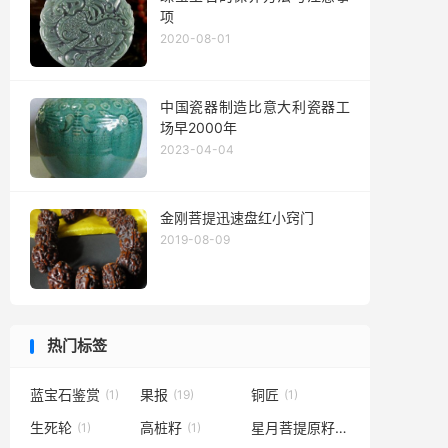
项
2020-08-01
中国瓷器制造比意大利瓷器工
场早2000年
2023-04-04
金刚菩提迅速盘红小窍门
2019-08-09
热门标签
蓝宝石鉴赏
果报
铜匠
(1)
(19)
(1)
生死轮
高桩籽
星月菩提原籽
(1)
(1)
(1)