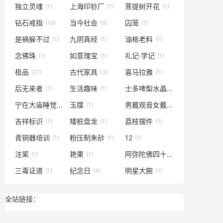
独立灵魂
上海印钞厂
菩提树开花
(1)
(1)
(1)
钻石戒指
当今社会
囚笼
(16)
(6)
(1)
是祸躲不过
九阴真经
油格老料
(1)
(1)
(1)
念佛珠
如意瑰宝
礼记·学记
(1)
(1)
(1)
极品
古代家具
喜马拉雅
(21)
(3)
(1)
后无来者
生活趣味
士多啤梨水晶
(1)
(1)
(1)
宁在大庙睡觉
玉牒
男戴观音女戴佛
(1)
(1)
(1)
吉祥标识
矮桩盘龙
荔枝摆件
(1)
(1)
(1)
青铜器培训
粉压制朱砂
12
(1)
(1)
(1)
注桨
艳果
阿弥陀佛四十八愿
(1)
(1)
(1)
三毒证道
纪念日
明星大腕
(1)
(4)
(1)
全站链接：