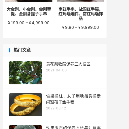
大金刚、小金刚、金刚菩
南红手串、战国红手镯、
提、金刚菩提子手串
红玛瑙雕件、南红玛瑙饰
品
价
¥
199.00
–
¥
4,999.00
价
¥
9.90
–
¥
9,999.00
格
格
范
范
围：
围：
¥199.00
热门文章
¥9.90
至
至
¥4,999.00
¥9,999.00
黄花梨收藏保养三大误区
2021-04-06
偷梁换柱：女子用地摊货换走
闺蜜孩子金手镯
2022-08-12
珠宝玉石的保养方法与注意事