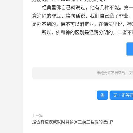
经典里佛自己就说过，他有几种不能。第一，
意消除的罪业，换句话说，我们自己造了罪业
是办不到的。佛不可以消定业。在佛法里说，神
所以，佛和神的区别是泾渭分明的，二者不
未经允许不得转载：
文
佛
无上正等
上一篇
是否有速疾成就阿耨多罗三藐三菩提的法门？