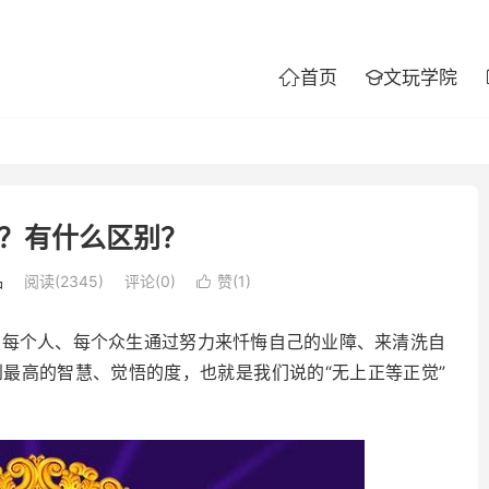
首页
文玩学院


？有什么区别？
品
阅读(2345)
评论(0)
赞(
1
)

个人、每个众生通过努力来忏悔自己的业障、来清洗自
最高的智慧、觉悟的度，也就是我们说的“无上正等正觉”