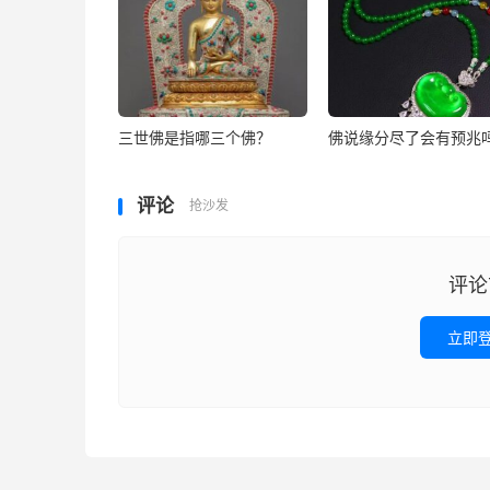
三世佛是指哪三个佛？
佛说缘分尽了会有预兆
评论
抢沙发
评论
立即