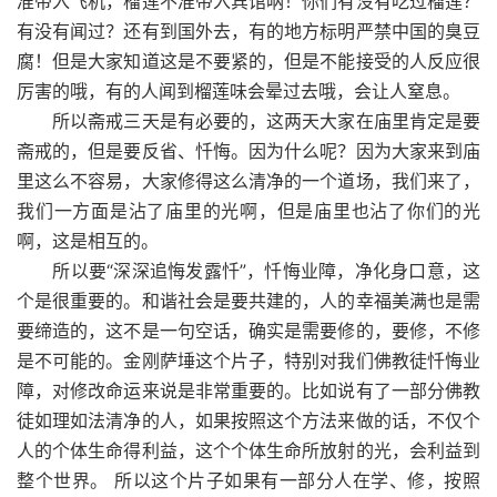
准带入飞机，榴莲不准带入宾馆呐！你们有没有吃过榴莲？
有没有闻过？还有到国外去，有的地方标明严禁中国的臭豆
腐！但是大家知道这是不要紧的，但是不能接受的人反应很
厉害的哦，有的人闻到榴莲味会晕过去哦，会让人窒息。
所以斋戒三天是有必要的，这两天大家在庙里肯定是要
斋戒的，但是要反省、忏悔。因为什么呢？因为大家来到庙
里这么不容易，大家修得这么清净的一个道场，我们来了，
我们一方面是沾了庙里的光啊，但是庙里也沾了你们的光
啊，这是相互的。
所以要“深深追悔发露忏”，忏悔业障，净化身口意，这
个是很重要的。和谐社会是要共建的，人的幸福美满也是需
要缔造的，这不是一句空话，确实是需要修的，要修，不修
是不可能的。金刚萨埵这个片子，特别对我们佛教徒忏悔业
障，对修改命运来说是非常重要的。比如说有了一部分佛教
徒如理如法清净的人，如果按照这个方法来做的话，不仅个
人的个体生命得利益，这个个体生命所放射的光，会利益到
整个世界。 所以这个片子如果有一部分人在学、修，按照