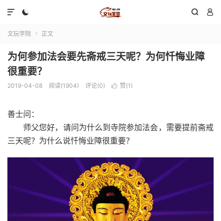




文玩学院
正文

为何参加法会要先斋戒三天呢？为何忏悔业障
很重要？
2019-04-08
阅读(1904)
评论(0)
赞(
1
)

善士问：
师父您好，请问为什么到寺院参加法会，需要提前斋戒
三天呢？为什么说忏悔业障很重要？