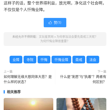
这样子的话，整个世界得利益，放光啊，净化这个社会啊，
不仅仅是个人忏悔业障。
赞(
1
)

未经允许不得转载：
文玩鉴赏网
»
为何参加法会要先斋戒三天呢？
为何忏悔业障很重要？
业障
寺院
忏悔
忏悔业障
斋戒
法会
上一篇
下一篇
如何理解无缘大慈同体大悲？是
什么是“发愿”与“执着”？两者有
什么样的状态？
何区别？
相关推荐