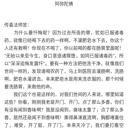
阿弥陀佛
传喜法师答：
为什么要忏悔呢？因为过去所造的罪，犹如已服诸毒
药，就像已经喝下去的药一样啊，不灌肥皂水下去，你这个
人还有救啊！你现在不喝了，你以前喝的都在肠胃里面呢！
“无始以来至今生，身口意造诸罪堕，如同已服诸毒药”，所
以“深深追悔发露忏”。要有一种方法把他洗干净，就像我们
世间一样的，发现谁喝农药了，马上到医院去灌肠啊，洗肠
啊，肥皂水灌进去。本来肥皂水是用来洗衣服的，那个时候
要洗肠胃，来救他的命。
我们这个也是这样的，对我们世间的人来说，哪里知道
这些？你看，刚刚我老是开门、开门，点了那么多香，你们
有没有闻到香味啊？我是没闻到，臭味太重了，点了那么多
香，居然还是闻不到香味啊！熏得鼻涕直流啊，胸都堵塞住
了，难受，开了窗、开了门。本来天冷了，我们要打着空