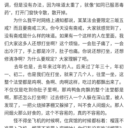
调，但是没有办法，因为味道太重了，就像“如同已服恶毒
药”，打开门窗快令散，散开掉。
为什么我平时网络上通知都说，某某法会要限定三皈五
戒？而且要斋戒三天。你今天没有斋戒，大家就感觉到了，
没有斋戒是什么样的味道。如果有一个这样的人在里面，我
们大家这多人还想打坐啊？这个烦恼，一会肚子痛了，一会
出冷汗了，手上都是冷汗，肚子也痛。你说还想打坐，还想
修清净啊？为什么要规定？大家理解了吧。
去年也是，去年来过年的人。后来过了年三十，年初
一、初二，也是我们在打坐，就来了几个人，往里一坐，这
整个法堂都是鸡啊、鱼啊、肉啊这样，吃过的都飘出来了。
不仅仅是吃到你肚子里啊，那鸡鸭鱼肉飘的整个法堂都是
啊，那还怎么打坐啊！过去修行人一个人躲在深山里，被人
发现了，一把火烧掉茅棚又躲掉了，叫不食人间烟火。那人
间烟火那么好食的，这个不容易的，真的不容易的。
怪不得坐飞机的时候啊，住宾馆的时候都标着：榴莲不