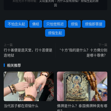
未经允许不得转载：
文玩鉴赏网
»
为什么会有烦恼？烦恼生起的原
因
不怕念头起
佛经
只怕觉照迟
烦恼
烦恼即菩提
烦恼生起
上一篇
下一篇
行十善便是造天堂，行十恶便是
“十方”指的是什么？十方佛分别
造地狱
是哪十尊佛？
相关推荐
当代孩子都在烦恼什么
佛牌是什么？泰国佛牌种类有哪
些？