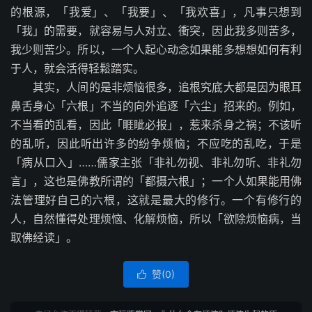
的根源，「我爱」、「我要」、「我欢喜」，凡事只想到
「我」的需要，就容易与人对立、衝突，因此我多则苦多，
我少则苦少。所以，一个人起心动念如果能多想想如何有利
于人，就会活得轻鬆踏实。
其实，人间的是非烦恼很多，追根究底大都是因为眼耳
鼻舌身心「六根」不当的向外追逐「六尘」招来的。例如，
不当看的乱看，因此「睚眦必报」，惹来杀身之祸；不该听
的乱听，因此听出许多的纷争烦恼；不应吃的乱吃，于是
「病从口入」……儒家主张「非礼勿视、非礼勿听、非礼勿
言」，这也是佛教所谓的「都摄六根」；一个人如果能用佛
法管理好自己的六根，这就是最大的修行。一个有修行的
人，自然懂得处理烦恼、化解烦恼，所以「欲除烦恼病，当
取佛经读」。
赞(
0
)
