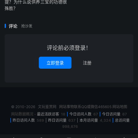
提？为什么说供养三宝的功德很
殊胜？
评论
抢沙发
评论前必须登录！
立即登录
注册
© 2010-2026
文玩鉴赏网
网站事物联系QQ或微信465605
网站地图
网站数据概况 -
最近活跃访客
18
今日访问人数
67
今日访问量
67
昨日访问人数
589
昨日访问量
637
本月访问量
4,324
总访问量
998,676