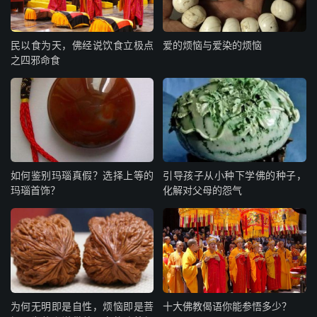
民以食为天，佛经说饮食立极点
爱的烦恼与爱染的烦恼
之四邪命食
如何鉴别玛瑙真假？选择上等的
引导孩子从小种下学佛的种子，
玛瑙首饰？
化解对父母的怨气
为何无明即是自性，烦恼即是菩
十大佛教偈语你能参悟多少？