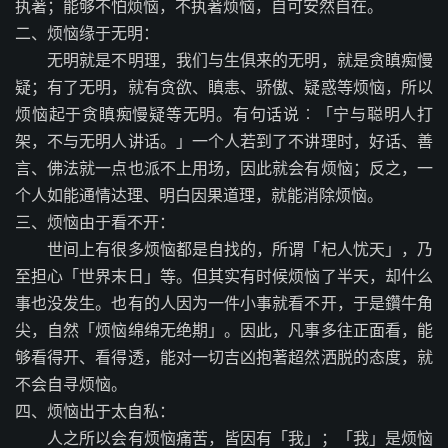
执著；能够不怕烦恼，不执著烦恼，自可安然自在。
二、烦恼缘于无明：
无明就是不明理，我们与生俱来的无明，就是贪瞋痴慢
疑；有了无明，就有贪欲、瞋恚、骄傲、疑惑等烦恼，所以
烦恼起于贪瞋痴慢疑等无明。有句话说︰「宁与聪明人打
架，不与无明人讲话。」一个人若到了不讲理时，好话、善
言、佛法就一点也派不上用场，因此就会有烦恼；反之，一
个人如能通情达理、明白因果道理，就能消除烦恼。
三、烦恼由于看不开：
世间上有很多烦恼都是自找的，所谓「杞人忧天」，乃
至担心「世界末日」等。但其实有时候烦恼了半天，却什么
事也没发生。也有的人因为一件小事就看不开，于是鑽牛角
尖，自然「烦恼绵绵无绝期」。因此，凡事多往正面看，能
够看得开、看得透，能对一切吉凶抱著超然洒脱的态度，就
不会自寻烦恼。
四、烦恼出于太自私：
人之所以会有烦恼痛苦，皆因有「我」；「我」是烦恼