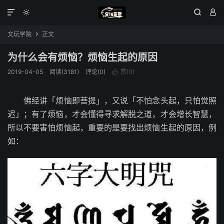




文玩学院
正文

为什么会有烦恼？烦恼生起的原因
2019-04-05
阅读(3181)
评论(0)
赞(
0
)

佛经讲「烦恼即菩提」，又说「不怕念头起，只怕觉照
迟」；有了烦恼，才会懂得寻求解脱之道，才会增长智慧，
所以不要害怕烦恼起，重要的是要找出烦恼生起的原因，例
如：