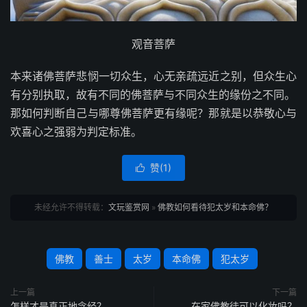
观音菩萨
本来诸佛菩萨悲悯一切众生，心无亲疏远近之别，但众生心
有分别执取，故有不同的佛菩萨与不同众生的缘份之不同。
那如何判断自己与哪尊佛菩萨更有缘呢？那就是以恭敬心与
欢喜心之强弱为判定标准。
赞(
1
)

未经允许不得转载：
文玩鉴赏网
»
佛教如何看待犯太岁和本命佛？
佛教
善士
太岁
本命佛
犯太岁
上一篇
下一篇
怎样才是真正地念经？
在家佛教徒可以化妆吗？