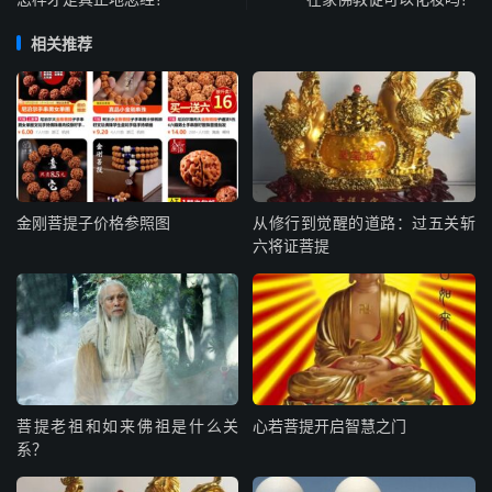
相关推荐
金刚菩提子价格参照图
从修行到觉醒的道路：过五关斩
六将证菩提
菩提老祖和如来佛祖是什么关
心若菩提开启智慧之门
系？