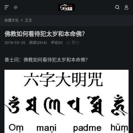




收藏文化
正文

佛教如何看待犯太岁和本命佛？
2019-03-25
阅读(2514)
评论(0)
赞(
1
)

善士问：佛教如何看待犯太岁和本命佛？