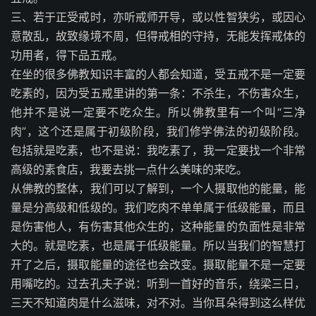
三、若于正受戒时，亦听戒师开导，或以性智狭劣，或因心
意散乱，故致缘境不周，但得戒相的守持，无能发挥戒体的
功用者，得下品五戒。
在坐的很多佛教知识丰富的人都会知道，受五戒不是一定要
吃素的，因为受五戒里讲的第一条：不杀生，不伤害众生，
他并不是说一定要不吃众生。所以佛教里有一个叫“三净
肉”，这个还是属于初级阶段，我们修学佛法的初级阶段。
包括就是吃素，也不是说：我吃素了，我一定要找一个非常
高级的素食店，我要去挑一点什么美味的来吃。
从佛教的整体，我们可以了解到，一个人摄取他的能量，能
量是分高级和低级的。我们吃肉不单单属于低级能量，而且
是伤害他人，有伤害其他众生的，这种能量的负面性是非常
大的。就是吃素，也是属于低级能量。所以当我们的智慧打
开了之后，摄取能量的途径也会改变。摄取能量不是一定要
用嘴吃的。过去孔夫子说：听到一首好的音乐，绕梁三日，
三天不知道肉是什么滋味，对不对。当你耳朵得到这么样优