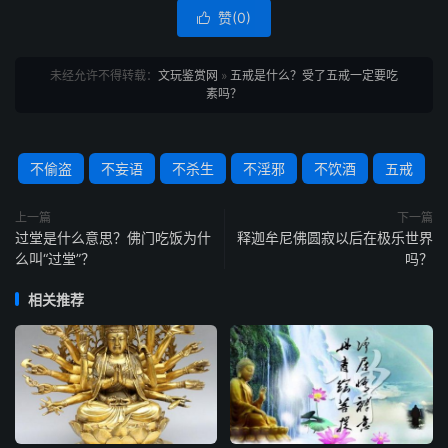
赞(
0
)

未经允许不得转载：
文玩鉴赏网
»
五戒是什么？受了五戒一定要吃
素吗？
不偷盗
不妄语
不杀生
不淫邪
不饮酒
五戒
上一篇
下一篇
过堂是什么意思？佛门吃饭为什
释迦牟尼佛圆寂以后在极乐世界
么叫“过堂”？
吗？
相关推荐