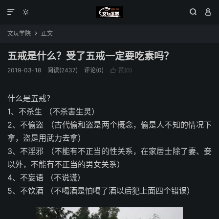




文玩学院
正文

五戒是什么？受了五戒一定要吃素吗？
2019-03-18
阅读(2437)
评论(0)
赞(
0
)

什么是五戒？
1、不杀生 （不杀害生灵）
2、不偷盗 （古代偷和盗是两个概念，偷是人不知的情况下
拿，盗是用武力去拿）
3、不淫邪 （不能有不正当的性关系，在家居士除了妻、妾
以外，不能有不正当的男女关系）
4、不妄语 （不说谎）
5、不饮酒 （不喝酒是怕喝了酒以后犯上面四个错误）