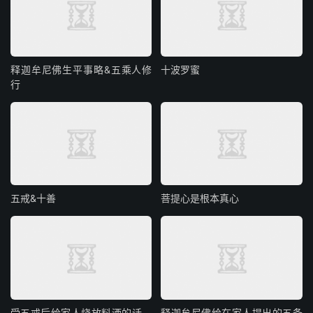
释迦牟尼佛生平事略&五乘人修
十波罗蜜
行
五戒&十善
菩提心是根本真心
受五戒后给家人烧放料酒的话，
释迦牟尼佛给在家人提出的五条