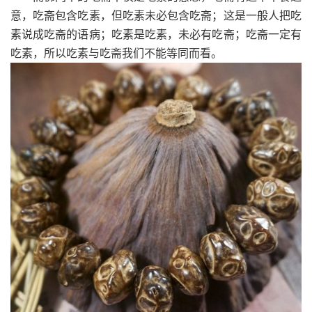
意，吃斋包含吃素，但吃素未必包含吃斋；这是一般人把吃
素说成吃斋的语病；吃素是吃素，未必有吃斋；吃斋一定有
吃素，所以吃素与吃斋我们不能等同而看。