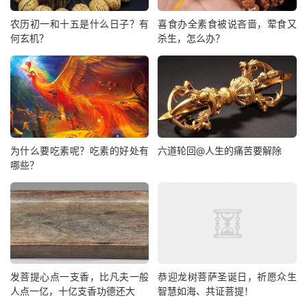
农历初一和十五是什么日子？有
喜食办全素食被说吝啬，荤食又
何玄机？
杀生，怎么办？
为什么要吃素呢？吃素的好处有
六道轮回@人生的痛苦要解除
哪些？
发菩提心点一支香，比凡夫一般
恭迎龙树菩萨圣诞日，祈愿众生
人点一亿，十亿支香功德还大
智慧如海、​共证菩提！