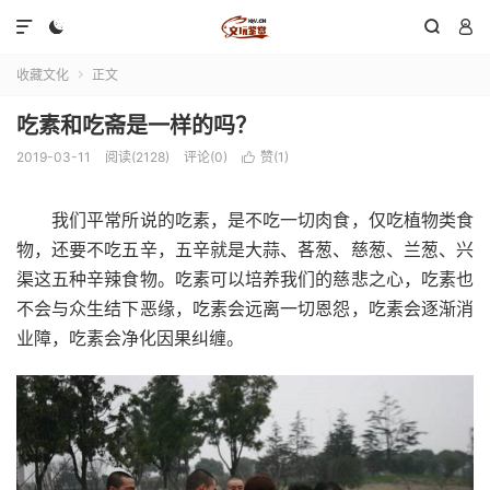




收藏文化
正文

吃素和吃斋是一样的吗？
2019-03-11
阅读(2128)
评论(0)
赞(
1
)

我们平常所说的吃素，是不吃一切肉食，仅吃植物类食
物，还要不吃五辛，五辛就是大蒜、茖葱、慈葱、兰葱、兴
渠这五种辛辣食物。吃素可以培养我们的慈悲之心，吃素也
不会与众生结下恶缘，吃素会远离一切恩怨，吃素会逐渐消
业障，吃素会净化因果纠缠。