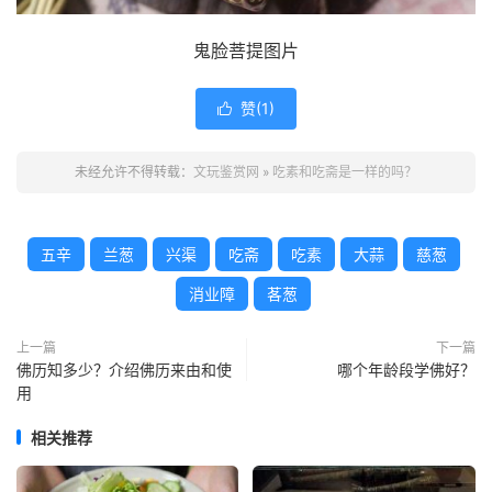
鬼脸菩提图片
赞(
1
)

未经允许不得转载：
文玩鉴赏网
»
吃素和吃斋是一样的吗？
五辛
兰葱
兴渠
吃斋
吃素
大蒜
慈葱
消业障
茖葱
上一篇
下一篇
佛历知多少？介绍佛历来由和使
哪个年龄段学佛好？
用
相关推荐