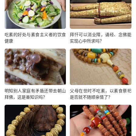
吃素的好处与素食主义者的饮食
拜忏可以消业障，诵经、念佛能
健康
实现心中所求吗？
明知别人家庭有矛盾还带去朝山
父母在世时不吃素，以素食祭祀
拜佛，这是善知识吗？
是否就不随顺亲情了？