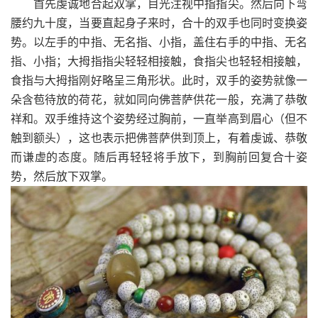
首先虔诚地合起双掌，目光注视中指指尖。然后向下弯
腰约九十度，当要直起身子来时，合十的双手也同时变换姿
势。以左手的中指、无名指、小指，盖住右手的中指、无名
指、小指；大拇指指尖轻轻相接触，食指尖也轻轻相接触，
食指与大拇指刚好略呈三角形状。此时，双手的姿势就像一
朵含苞待放的荷花，就如同向佛菩萨供花一般，充满了恭敬
祥和。双手维持这个姿势经过胸前，一直举高到眉心（但不
触到额头），这也表示把佛菩萨供到顶上，有着虔诚、恭敬
而谦虚的态度。随后再轻轻将手放下，到胸前回复合十姿
势，然后放下双掌。