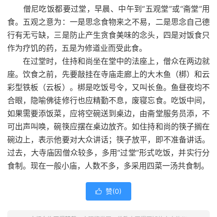
僧尼吃饭都要过堂，早晨、中午到“五观堂”或“斋堂”用
食。五观之意为：一是思念食物来之不易，二是思念自己德
行有无亏缺，三是防止产生贪食美味的念头，四是对饭食只
作为疗饥的药，五是为修道业而受此食。
在过堂时，住持和尚坐在堂中的法座上，僧众在两边就
座。饮食之前，先要敲挂在寺庙走廊上的大木鱼（梆）和云
彩型铁板（云板）。梆是吃饭号令，又叫长鱼。鱼昼夜均不
合眼，隐喻佛徒修行也应精勤不息，废寝忘食。吃饭中间，
如果需要添饭菜，应将空碗送到桌边，由斋堂服务员添，不
可出声叫唤，碗筷应摆在桌边放齐。如住持和尚的筷子搁在
碗边上，表示他要对大众讲话；筷子放平，即不准备讲话。
过去，大寺庙因僧众较多，多用“过堂”形式吃饭，并实行分
食制。现在一般小庙，人数不多，多采用四菜一汤共食制。
赞(
0
)
