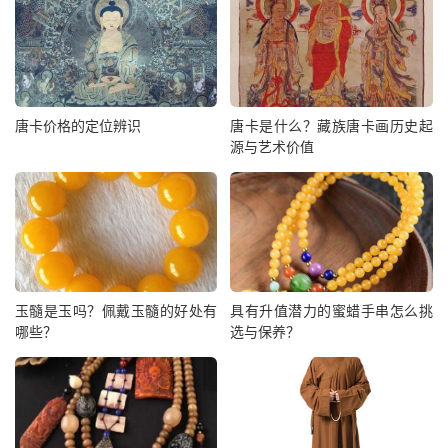
唐卡价格的定位辨识
唐卡是什么？藏族唐卡画历史起
源与艺术价值
玉髓是玉吗？佩戴玉髓的好处有
具有升值潜力的蜜蜡手串怎么挑
哪些？
选与保养？