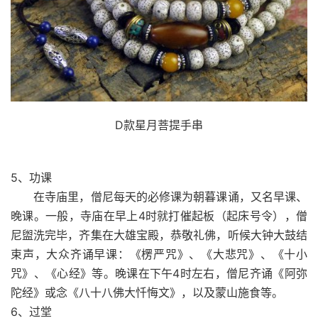
D款星月菩提手串
5、功课
在寺庙里，僧尼每天的必修课为朝暮课诵，又名早课、
晚课。一般，寺庙在早上4时就打催起板（起床号令），僧
尼盥洗完毕，齐集在大雄宝殿，恭敬礼佛，听候大钟大鼓结
束声，大众齐诵早课：《楞严咒》、《大悲咒》、《十小
咒》、《心经》等。晚课在下午4时左右，僧尼齐诵《阿弥
陀经》或念《八十八佛大忏悔文》，以及蒙山施食等。
6、过堂