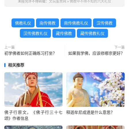
未经允许不得转载：
文玩鉴赏网
»
佛教中不得不知的六大礼仪
佛教礼仪
南传佛教
南传佛教礼仪
汉传佛教
汉传佛教礼仪
藏传佛教
藏传佛教礼仪
上一篇
下一篇
初学佛者如何正确练习打坐？
如果我学佛，应该修哪宗更好？
相关推荐
佛子行原文，《佛子行三十七
释迦牟尼成道是什么意思？
颂》作者信息