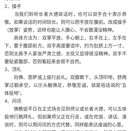
2、操手
当我们聆听长者大德说话时，也可以双手合十表示恭
敬。如果谈话的时间较长。则可以把手放在腹前。改成操手
（放掌）姿势，这样也能让人摄心，不会散漫没精神。
具体方法为：双掌平放，手心朝上，右手在上，左手在
下，置于腹部前方。双手高度要适中，约为肚脐上方一寸，
否则太高予人紧张严肃之感，太低又显得很没精神。双手不
要贴紧腹部，否则看起来会很不自然。
3、顶礼
向佛、菩萨或上座行此礼。双膝跪下，头顶叩地，舒两
掌过额承空，以示头触佛足，恭敬至诚，就是俗话说的“五
体投地”。
4、问讯
佛教徒平日在正式场合见到师父或长者大德，可以五体
投地行跪拜礼，但如果师父正在行走，或在吃饭、讲话、演
说时，则可以用问讯的方式代替，同样能表达虔诚的心意。