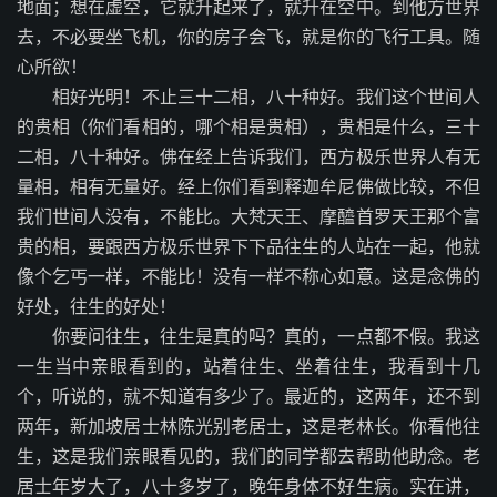
地面；想在虚空，它就升起来了，就升在空中。到他方世界
去，不必要坐飞机，你的房子会飞，就是你的飞行工具。随
心所欲！
相好光明！不止三十二相，八十种好。我们这个世间人
的贵相（你们看相的，哪个相是贵相），贵相是什么，三十
二相，八十种好。佛在经上告诉我们，西方极乐世界人有无
量相，相有无量好。经上你们看到释迦牟尼佛做比较，不但
我们世间人没有，不能比。大梵天王、摩醯首罗天王那个富
贵的相，要跟西方极乐世界下下品往生的人站在一起，他就
像个乞丐一样，不能比！没有一样不称心如意。这是念佛的
好处，往生的好处！
你要问往生，往生是真的吗？真的，一点都不假。我这
一生当中亲眼看到的，站着往生、坐着往生，我看到十几
个，听说的，就不知道有多少了。最近的，这两年，还不到
两年，新加坡居士林陈光别老居士，这是老林长。你看他往
生，这是我们亲眼看见的，我们的同学都去帮助他助念。老
居士年岁大了，八十多岁了，晚年身体不好生病。实在讲，