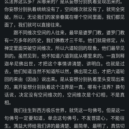
么法界这么多？从哪来的？是从妄想分别执着变现出来的。
你妄想分别执着统统没有了，空间维次就没有了，就完全突
破。所以，无论我们的家亲眷属在哪个空间里面，我们都见
面了，我们就可以直接往来。
跟不同维次空间的人往来，最早是婆罗门教，婆罗门教
有一万多年的历史，我们佛教才三千年。他们就是修定，从
禅定里面突破空间维次，所以六道轮回的现象，他们最早见
到的。虽然见到，他不知道六道到底从哪里来的。一直到释
迦牟尼佛出世，才把这个事情讲清楚、讲明白。也就是过
去，他们知道当然不知道所以然，佛出现之后，才把六道轮
回的来由（因由）说出来。是从妄想分别执着里头变现出来
的，离开妄想分别执着这个法界是一真，哪有十法界？换句
话说，决定没有空间维次的，空间维次是个幻相，不是真
相。
我们往生到西方极乐世界，就凭这一句佛号。但是这一
句佛号一定要知道，单念这句佛号，不发菩提心，不能往
生。蕅益大师给我们讲的最清楚、最简单、最明了，真信切