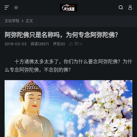




文玩学院
正文

阿弥陀佛只是名称吗，为何专念阿弥陀佛？
2019-03-03
阅读(2657)
评论(0)
赞(
1
)

十方诸佛太多太多了，你们为什么要念阿弥陀佛？为什
么专念阿弥陀佛，不念别的佛？