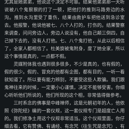
尤其是她弟弟，他说这个决定不可靠。结果他弟弟那一天听
说被八个鬼狠狠的打了一顿，把他打的推到马路旁边的水
沟。推到水沟里受了重伤，结果由救护车把他送到急诊室
去。他报警，他说他被七、八个人打的，打伤的。结果警察
来调查，问问旁边人，旁边人说没有，他自己颠三倒四，自
己掉下去的，没有人打他。七、八个鬼打他，从此以后相信
了，全家人都相信了。杜美旋被鬼附身，度了她全家，所以
这个事情是真的，一点都不假。
灵媒附体我也遇到很多很多，不少是真的，也有假的，
假的很少。假的、冒充的他都有企图，都有目的，一听一看
就知道了。所以要有能力辨别，不要受这些人欺骗。我们跟
鬼神往来的时候，一定要小心谨慎，决定不能够受害。你细
心听听他们所说的，他们所现的这个相，非常值得做参考。
三时系念的佛事是中峰禅师，这是元朝初年的人，他依
照《弥陀经》编的一套仪规，这一套仪规专门是超度亡人用
的。我们修净土用这个仪规非常适当。这个仪规里面，你仔
细去看，它有赞佛、有诵经、有念咒（往生咒是念咒）、有