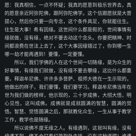
愿：我真相信，一点不怀疑；我真的愿意到极乐世界去，真
的愿意亲近阿弥陀佛，跟阿弥陀佛学。这个信跟愿就是大菩
提心，然后你只要一向专念，这个条件具足，你就能往生。
往生是大事！希有因缘。这世间什么都是假的，世间事情有
缘就做，没有缘，绝对不要去动这个念头。你要把精神、时
间都浪费在世法上去了，这个大事因缘错过了，你到哪一生
哪一劫才能再遇到！要懂，一定要懂。
所以，我们学佛的人在这个世间一切随缘，是为众生的
好事情，有缘我们就做，没有缘不要去攀缘，这比什么都重
要。释迦牟尼佛、许许多多菩萨、祖师大德在一生示现的，
他做出的样子，我们要懂，我们要学习。释迦牟尼佛当年在
世为我们做的榜样，他示现的，三十岁成佛，大彻大悟，明
心见性，这叫成佛。成佛就是成就圆满的智慧，圆满的觉
悟。智慧、觉悟圆满之后，那就教化众生，一生从事于教学
工作，教学也是随缘。
所以说佛不度无缘之人。有缘遇到，这就叫有缘，没有
缘遇不到，佛不会打着灯笼到处去找，没有这种道理！谁遇