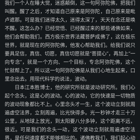
我们一个人在睡大觉，迷惑颠倒，这一句阿弥陀佛，把我们
叫醒。醒了之后，才知道自己原来是阿弥陀，自己原来是毗
卢遮那。可是我们迷得太久，迷得太深了，天天在念还是唤
不醒。这怎么办？已经觉悟、已经醒过来的那些诸佛如来，
他们会帮助我们。西方极乐世界法藏菩萨成佛了，这在极乐
世界，就是现在的阿弥陀佛，他发心帮助我们。给我们说只
要具足信，真信、切愿，真信切愿就是“菩提心”，再加上“一
向专念”，就是一个方向、一个目标，专念阿弥陀佛，这个
忙就帮上了。所以这一句阿弥陀佛是从我们心地生起来，口
里念出去。用现代科学的说法，波动。
日本江本胜博士，他的研究所就是波动研究所。我们心
起个念头，这是心的波动。心的波动，它的快速是一切物质
的波动现象都比不上。心里念头才一生，这个波动立刻就周
遍虚空法界，立刻周遍，比光快得多。光一秒钟才走三十万
公里，从地球上放光，到太阳要八分多钟，这个距离不远，
很近。可是我们的念头一动，这个波动立刻就周遍虚空法
界，是任何速度都不能够相比的。诸佛教我们，我们起心动