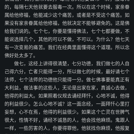
的，每隔七天他就要去服毒一次。所以在这个时候，家亲眷
属给他修福，他能减少这个痛苦，或者是不受这个痛苦。如
果没有家亲眷属给他修福，他就决定不能够避免的。这是佛
给我们说的。七个七，你要是懂得佛法，七个七都要做，不
能说选择几个，其他的可以不做，不可以。为什么？他七天
有一次变易的痛苦。我们在经典里面懂得这个道理。所以念
佛好处太多了。
做七，这经上讲得很清楚，七分功德，我们做七的人自
己得六分，亡者只能得一分，所以做七的时候，最好请七个
法师，七个法师的功德他只能得一分。做七佛事要能真正有
大利益，做法事的这些人，无论是出家在家，真诚心去做，
他得的利益大。如果照着仪规去诵经拜忏，心地不诚，他得
的利益很少。怎么心地不诚？这一面念经，一面拜忏心里打
妄想，心不在焉，他得的利益很少。如果这个亡灵在世脾气
很大，性情不好，诵经不诚恳的人，他会找他麻烦。鬼跟人
一样，一些厉害的人，你要得罪他，他就找你麻烦，他报复