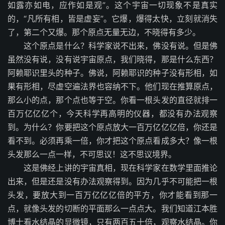
如露亦如电，应作如是观”。这个宇宙一切现象不是真实
的，“凡所有相，皆是虚妄”。它爆，爆得太快，立刻就消失
了，第二个又爆。那个原点无量无边，不晓得有多少。
这个原点是什么？科学家说不出来，佛没有说。但是佛
虽然没有说，没有说宇宙原点，我们晓得，那是什么东西？
阿赖耶识里头的种子。佛说，阿赖耶识的种子没有形相，如
果有形相，尽虚空遍法界也容纳不下。他们现在推算原点，
那么小的点，那个点也等于空。你看一根头发的直径就排一
百万亿亿亿个，今天科学再高明的仪器，都没有办法观察
到。为什么？你要把这个原点放大一百万亿亿亿倍，你还是
看不到。必须再乘一倍，你才把这个原点看成多大？像一根
头发那么一点一样，不可思议！这不思议境界。
这是佛经上讲的宇宙真相，现在科学家在数学里面推论
出来，但是还是没有办法观察得到。因为几乎不可能把一根
头发，要放大到一百万亿亿亿倍的平方，你才能看到那一
点，就像头发的切断的平面那么一点点大。我们知道江本胜
博士看水结晶的显微镜，只有两百五十倍，观察水结晶。你