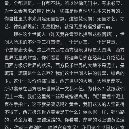
量，全都具足，一样都不缺。所以说佛氏门中，有求必应，
为什么会有求必应？因为一切都是你自性里头本来具有的，
你自性里头本来具足无量智慧，这智慧现前；无量才艺，才
艺、德能都现前；无量相好，就是无量的福报都现前。
现在这个世间人（昨天我在雪梨也提到这些问题），世
间人所求的不外乎三桩事情，一个是财富，一个是智慧，一
个是健康长寿。这三样东西在西方极乐世界是大圆满！西方
世界无量的财富。你们看看，释迦牟尼佛在经典上介绍给我
们西方极乐世界的状况，西方极乐世界的大地不是泥土，是
琉璃。琉璃是什么东西？我们这个世间人讲的翡翠，绿色的
玉。这个一般价值都很高，西方世界的大地，大地是翡翠。
所以翡翠在西方极乐世界就一文都不值。为什么？就跟我们
泥土一样。我们这里戴个翡翠戒指很高贵，到那里捏个泥土
套在手指上，这不就是笑话吗？黄金，我们这边的人宝贵得
不得了，西方极乐世界黄金是干什么？像水泥一样，铺马路
的，黄金为地，是铺道路的。你看看，翡翠的地上铺黄金道
路，你就不说别的，你说它多富足！我们这个世间亿万富