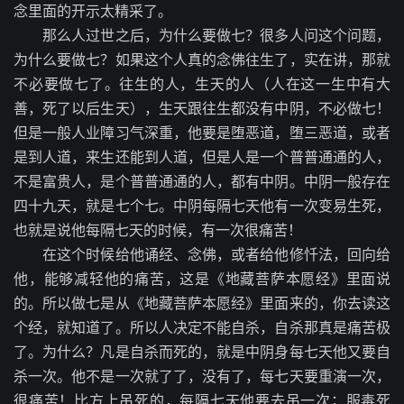
念里面的开示太精采了。
那么人过世之后，为什么要做七？很多人问这个问题，
为什么要做七？如果这个人真的念佛往生了，实在讲，那就
不必要做七了。往生的人，生天的人（人在这一生中有大
善，死了以后生天），生天跟往生都没有中阴，不必做七！
但是一般人业障习气深重，他要是堕恶道，堕三恶道，或者
是到人道，来生还能到人道，但是人是一个普普通通的人，
不是富贵人，是个普普通通的人，都有中阴。中阴一般存在
四十九天，就是七个七。中阴每隔七天他有一次变易生死，
也就是说他每隔七天的时候，有一次很痛苦！
在这个时候给他诵经、念佛，或者给他修忏法，回向给
他，能够减轻他的痛苦，这是《地藏菩萨本愿经》里面说
的。所以做七是从《地藏菩萨本愿经》里面来的，你去读这
个经，就知道了。所以人决定不能自杀，自杀那真是痛苦极
了。为什么？凡是自杀而死的，就是中阴身每七天他又要自
杀一次。他不是一次就了了，没有了，每七天要重演一次，
很痛苦！比方上吊死的，每隔七天他要去吊一次；服毒死