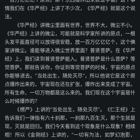
情我们在《华严经》上讲了不少次，《华严经》就是这个说
法。
《华严经》讲微尘里面有世界，世界不大，微尘不小。
《华严经》上讲的微尘，可能就是科学家所讲的原点，一根
头发平面直径可以放得很安稳，放一百万亿亿亿个，这个佛
家讲微尘。谁能够进入微尘世界里面？普贤菩萨。在《华严
经》上，我们读到普贤菩萨能入。普贤菩萨是什么菩萨？等
觉菩萨。那就告诉你，你证到等觉菩萨的时候，宇宙的原点
你能够进去。“当处出生，随处灭尽”，所以他说它是这个原
点爆炸出来的，宇宙现在还在扩张，爆炸出来变成了宇宙。
所有生命、一切万物都是这么来的。我们现在这个宇宙是什
么时候爆炸的？
《楞严》上讲的“当处出生，随处灭尽”。《仁王经》上
告诉我们一弹指有六十刹那，一刹那九百生灭，那个生就是
现，灭就是回归。我们今天看到这个现象是什么现象？相续
相！所以《金刚经》上讲的，“一切有为法，如梦幻泡影，