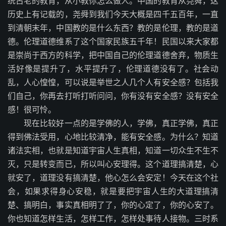
统古老的教育，从小教你怎么做人。中国的教育从尧舜，这
历史上有记载的，尧舜到我们今天大概是四千五百年，一直
到清朝末年，中国教的是什么东西？教的是伦理，教的是道
德。伦理道德维系了这个国家民族五千年！民国以来大家都
是崇尚于西方的科学，把中国自己的伦理道德舍弃，物质生
活好像是提升了，水平提升了，伦理道德没有了。社会动
乱，人心惶惶，可以说是举世之人几个人有安全感？包括我
们自己，你再去打听打听问问，你有没有安全感？没有安全
感！很可怜。
现在比较好一点的是学佛的人，学佛，真正学佛，真正
得到佛法受用，心地比较清净，能有安全感。为什么？知道
诸法实相，也就是知道宇宙人生真相，知道一切众生不生不
灭，只是转变而已，所以叫心安理得。这个道理搞清楚，心
就安了，道理没有搞清楚，他心怎么会安定！今天在这个社
会，如果求得身心安稳，就是要把宇宙人生的大道理搞清
楚、搞明白，事实真相明了了，你的心定了，你的心安了。
你也知道怎样生活，怎样工作，怎样处事待人接物。三时系