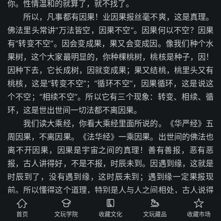
你。性情温和的就算了，就不找了。
所以，凡事都有因果！业因果报丝毫不爽，这是真理。
佛法里头常讲“万法皆空，因果不空”。因果何以不空？因果
有“转变不空”。因会变成果，果又会变成因。像我们种个水
果树，这个大家最明显的，你种棵桃树，桃核是种子，因！
因种下去，它长成树，因就变成果；果又结桃，桃里头又有
桃核，这是“转变不空”；“循环不空”，因果循环，这是说这
个不空；“相续不空”。所以它有三个现象：转变、相续、循
环，这是世出世间一切法都不离因果。
我们读大乘经，你看大乘经里面所说的。《华严经》五
周因果，不离因果。《法华经》一乘因果。出世间的佛法也
离不开因果，因果是宇宙之间的真理！善有善报，恶有恶
报，古人讲得好，不是不报，时辰未到。因遇到缘，这就是
时辰到了，没有遇到缘，这时辰未到；遇到缘一定果报现
前。所以懂得这个道理，特别是人与人之间相处，古人说得





好“冤家宜解不宜结”。记住，绝对不能跟人结冤仇，结冤仇
首页
文玩学院
收藏文化
文玩藏品
收藏市场
麻烦大，冤冤相报，生生世世没完没了，彼此双方都痛苦。