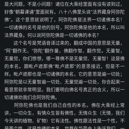
是大问题，不是小问题！诸位在大乘经里面有没有读到过，
好像“朝暮课诵”里面就有，八十八佛里头说“法界藏身阿弥陀
佛”。这个意思就说明了，阿弥陀佛是法界一切诸佛本名！
一切诸佛的名号是他的别号，阿弥陀佛是他的本名，所以叫
法界藏身。何以说阿弥陀佛是一切诸佛的本名？
这个名号是梵语音译过来的，翻成中国的意思是无量，
“阿”翻作无，“弥陀”翻作量，佛翻作智、翻作觉。无量智，
无量觉，你们想想，哪一尊佛不是无量觉、无量智！这是佛
的本名。跟毗卢遮那佛“毗卢遮那”的意思接近，但是不一
样。毗卢遮那也是一切诸佛的本名，它的意思是遍一切处；
阿弥陀是以无量智遍一切处、无量觉遍一切处，你合起来一
看意思就非常明显。我们要明白佛名号真正的含义，所以一
切诸佛劝我们念阿弥陀佛。
阿弥陀佛也是我们自己自性的本名。佛在大乘经上常
讲，一切众生，有情众生皆有佛性，无情众生（无情，我们
今天讲的植物、矿物）它有法性。佛性跟法性是一个性，不
是两个性，这是性德的本名。世尊在华严会上告诉我们，一