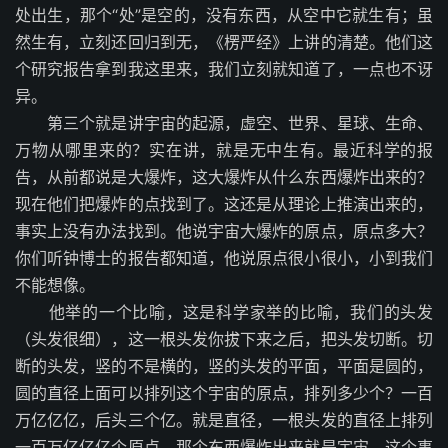
处出生，那个“处”是空的，没有东西，从空中它就生有；虽
然生有，立刻还回归到无，《楞严经》上讲的清楚。他们这
个研究报告拿到我这里来，我们立刻就知道了，一点也不讶
异。
第三个就是讲宇宙的起源，虚空、世界、星球、生命、
万物从哪里来的？实在讲，就是无中生有。最近科学的报
告，从前都说是大爆炸，这大爆炸从什么东西爆炸出来的？
现在他们把爆炸的点找到了。这还是从理论上推演出来的，
事实上没有办法找到。他说宇宙大爆炸的原点，原点多大？
你们听钟博士的报告都知道，他说原点很小很小，小到我们
不能想像。
他举的一个比喻，这是科学家举的比喻，我们的头发
（头发很细），这一根头发你拔下来之后，把头发切断。切
断的头发，竖的不是横的，竖的头发的平面，平面是圆的，
圆的直径上面可以排列这个宇宙的原点，排列多少个？一百
万亿亿亿，后头三个亿。就是直径，一根头发的直径上排列
一百万亿亿亿个原点。那个东西爆炸出来就是宇宙。这个事