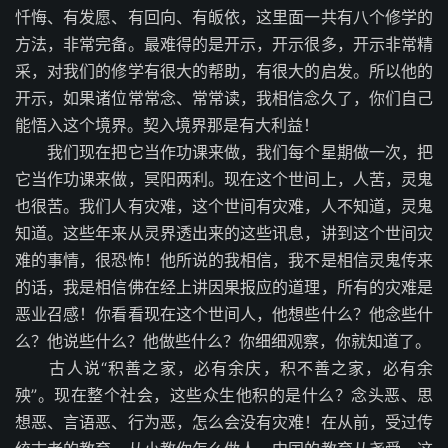
忏悔、有发愿、有回向、有皈依，这里面一共有八个修学的
方法，非常完备。最难得的是开示，开示很多，开示非常精
采，对我们的修学有很大的帮助，有很大的启发。所以他的
开示，如果诸位常常念、常常读，我相信念久了，你们自己
能悟入这个境界。契入境界那是有大利益！
我们现在把它当作功课来做，我们每个星期做一次，把
它当作功课来做，冥阳两利。现在这个世间上，人苦，灵鬼
也很苦。我们人有灾难，这个世间有灾难，人不知道，灵鬼
知道。这些年来从灵界透出来的这些讯息，讲到这个世间灾
难的事情，很恐怖！他所说的我相信，我不是相信灵鬼传来
的话，我是相信佛在经上讲因果报应的道理，所有的灾难是
恶业召感！你看看现在这个世间人，他想些什么？他念些什
么？他说些什么？他做些什么？你细细观察，你就知道了。
古人说“积善之家，必有余庆，积不善之家，必有余
殃”。现在整个社会，这些众生他积的是什么？念头恶、思
想恶、言语恶、行为恶，怎么会没有灾难！在从前，受过传