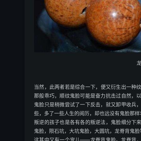
当然，此两者若是综合一下，便又衍生出一种
那般乖巧，顺纹鬼脸可能是奋力抗击过自然，
鬼脸只是稍微尝试了一下反击，就又卸甲收兵
些，多了一些人生的阅历，却也远没有鬼脸那样
叛逆的孩子也是各有各的叛逆法，鬼脸细分下
鬼脸，陨石坑，大坑鬼脸，大圆坑，龙脊背鬼脸
这其中又有一个宠儿——龙脊背鬼脸。龙脊背