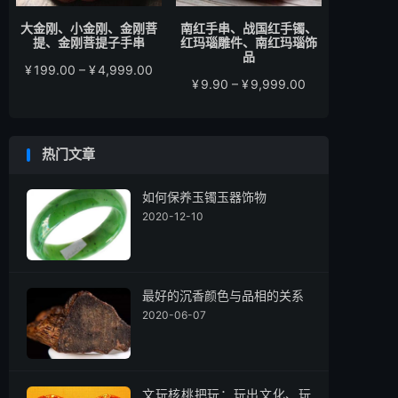
大金刚、小金刚、金刚菩
南红手串、战国红手镯、
提、金刚菩提子手串
红玛瑙雕件、南红玛瑙饰
品
价
¥
199.00
–
¥
4,999.00
价
¥
9.90
–
¥
9,999.00
格
格
范
范
围：
围：
¥199.00
热门文章
¥9.90
至
至
¥4,999.00
¥9,999.00
如何保养玉镯玉器饰物
2020-12-10
最好的沉香颜色与品相的关系
2020-06-07
文玩核桃把玩：玩出文化、玩