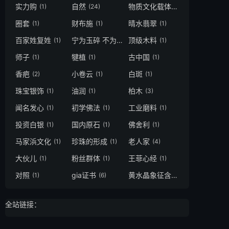
实力购
自然
物质文化载体
(1)
(24)
(1)
圈套
财布施
晴水翡翠
(1)
(1)
(1)
百家姓复姓
宁为玉碎 不为瓦全
顶级木料
(1)
(1)
(1)
师子
犍植
古中国
(1)
(1)
(1)
香疤
小卷云
白斑
(2)
(1)
(1)
珠宝银饰
油润
柏木
(1)
(1)
(3)
闻名发心
初学佛法
工业磨料
(1)
(1)
(1)
投资白银
国内原石
佛舍利
(1)
(1)
(1)
马家浜文化
珍珠的形成
老人家
(1)
(1)
(4)
大伙儿
粉丝群体
王菲心经
(1)
(1)
(1)
对照
gia证书
黄水晶象征含义
(1)
(6)
(1)
全站链接：