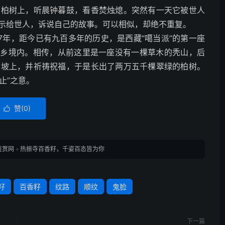
的柏树上，听晨钟暮鼓，看香焚烛熄。突然有一天它被世人
示给世人，诉说自己的故事。可以相似，却绝不重复。
57年，距今已有九百多年的历史，是西藏“噶当派”的第一座
古乡境内。相传，从前这里是一座没有一棵草木的秃山，后
山坡上，并祈祷祝福，于是长出了两万五千棵翠绿的柏树。
止”之意。
赞(
0
)

鉴赏网
»
热振寺百香籽，千姿百态皆为你
籽
百香籽
纹路
顺纹
鬼脸
下一篇