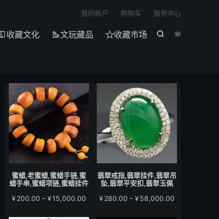

我的帐户
购物车
服务中心
收藏文化
文玩藏品
收藏市场





蜜蜡,老蜜蜡,蜜蜡手链,蜜
翡翠戒指,翡翠挂件,翡翠吊
蜡手串,蜜蜡项链,蜜蜡挂件
坠,翡翠平安扣,翡翠玉佩
价
价
¥
200.00
–
¥
15,000.00
¥
280.00
–
¥
58,000.00
格
格
范
范