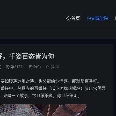
首页
文玩学院


籽，千姿百态皆为你
院
阅读(3177)
评论(0)
赞(
0
)

需要如履薄冰地对待，也总能给你惊喜。那就是百香籽。一
百香籽中，热振寺的百香籽（以下简称热振籽）又以它优异
，都是一个故事，它且缓缓说，你且细细听。