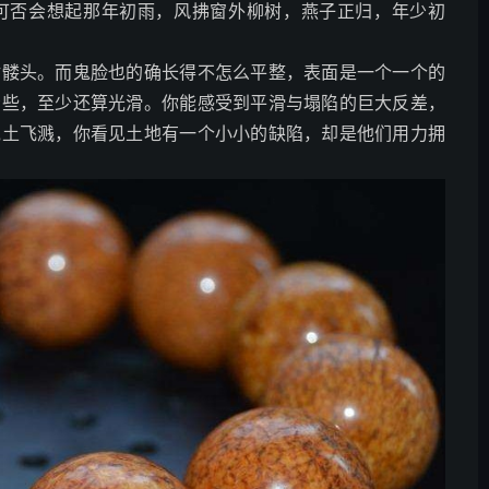
可否会想起那年初雨，风拂窗外柳树，燕子正归，年少初
骷髅头。而鬼脸也的确长得不怎么平整，表面是一个一个的
看些，至少还算光滑。你能感受到平滑与塌陷的巨大反差，
泥土飞溅，你看见土地有一个小小的缺陷，却是他们用力拥