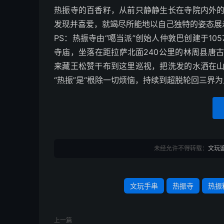
热振寺的百香籽，从前只静静生长在寺院内外
发现并喜爱，就竭尽所能地以自己独特的姿态展
PS：热振寺由“噶当派”创始人仲敦巴创建于10
寺庙，坐落在距拉萨北面240公里的林周县唐
来藏王松赞干布到这里巡视，把洗发的水洒在
“热振”是“根除一切烦恼，持续到超脱轮回三界为
未经允许不得转载：
文玩
文玩手串
热振寺
热振
上一篇