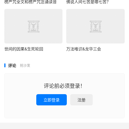
楞严咒全文和楞严咒念诵读音
佛说人间七苦是哪七苦？
世间的因果&生死轮回
万法唯识&龙华三会
评论
抢沙发
评论前必须登录！
立即登录
注册