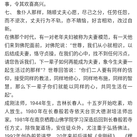
事，令其欢喜高兴。
七、 象仆人那样，随顺丈夫心愿，尽己之分，任劳任怨，
而不逆次，丈夫行为不轨，亦不瞋恼，好言相劝，改过自
新。
在佛那个时代，有一对老年夫妇被称为夫妻模范，有一天他
们来到佛陀面前，对佛陀说：“世尊，我们从小就相识，以
后结成夫妻，恪守贞操，在我们的心中，找不到任何污点，
请您告诉我们，下一辈子如何再能成为夫妻，象今生夫妻一
起生活过的那样”？世尊回答说：“你们二人要有同样的信
仰，接受同样的教法，同样地修心，同样地布施，同样的智
慧，那么下一辈子你们就能以同样的心，共同生活在一
起”。
成刚法师，1944年生，吉林长春人。十五岁开始吃素，劝
人放生。1980年在长春般若寺依天台宗大德澍培法师出
家。1981年在南京栖霞山佛学院学习深造后回到长春般若寺
任方丈，除恢复道场，安住徒众外，尤注重于弘扬佛法。
1992年创办般若讲堂，20年来前后讲解《金刚经》、《楞