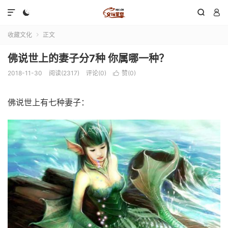




收藏文化
正文

佛说世上的妻子分7种 你属哪一种？
2018-11-30
阅读(2317)
评论(0)
赞(
0
)

佛说世上有七种妻子：