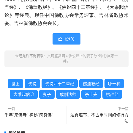
严经》、《佛遗教经》、《佛说四十二章经》、《大乘起信
论》等经典。现任中国佛教协会常务理事、吉林省政协常
委、吉林省佛教协会会长。
赞(
0
)

未经允许不得转载：
文玩鉴赏网
»
佛说世上的妻子分7种 你属哪一
种？
世上
佛说
佛说四十二章经
佛遗教经
哪一种
大乘起信论
妻子
成刚法师
杀士夫
楞严经
上一篇
下一篇
千年“来佛寺” 神秘“肉身佛”
达真堪布：不占用时间的修行方
法