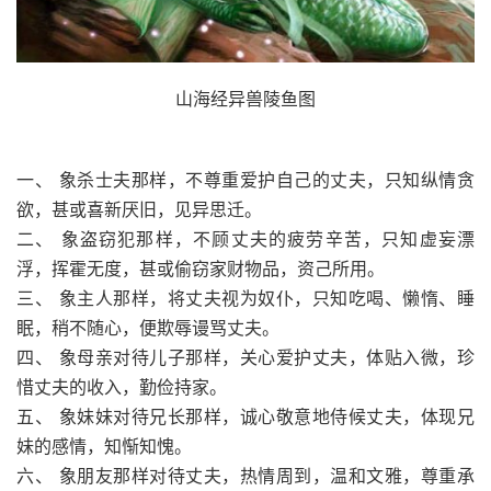
山海经异兽陵鱼图
一、 象杀士夫那样，不尊重爱护自己的丈夫，只知纵情贪
欲，甚或喜新厌旧，见异思迁。
二、 象盗窃犯那样，不顾丈夫的疲劳辛苦，只知虚妄漂
浮，挥霍无度，甚或偷窃家财物品，资己所用。
三、 象主人那样，将丈夫视为奴仆，只知吃喝、懒惰、睡
眠，稍不随心，便欺辱谩骂丈夫。
四、 象母亲对待儿子那样，关心爱护丈夫，体贴入微，珍
惜丈夫的收入，勤俭持家。
五、 象妹妹对待兄长那样，诚心敬意地侍候丈夫，体现兄
妹的感情，知惭知愧。
六、 象朋友那样对待丈夫，热情周到，温和文雅，尊重承