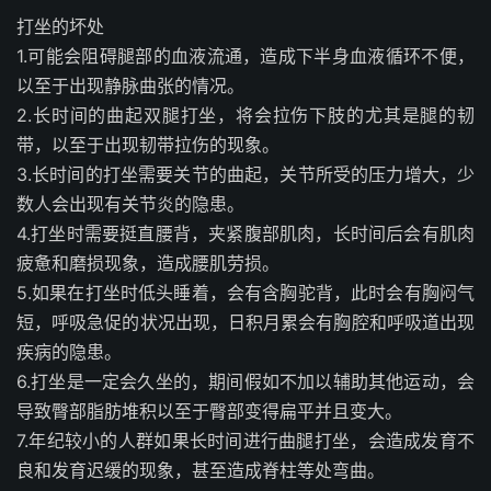
打坐的坏处
1.可能会阻碍腿部的血液流通，造成下半身血液循环不便，
以至于出现静脉曲张的情况。
2.长时间的曲起双腿打坐，将会拉伤下肢的尤其是腿的韧
带，以至于出现韧带拉伤的现象。
3.长时间的打坐需要关节的曲起，关节所受的压力增大，少
数人会出现有关节炎的隐患。
4.打坐时需要挺直腰背，夹紧腹部肌肉，长时间后会有肌肉
疲惫和磨损现象，造成腰肌劳损。
5.如果在打坐时低头睡着，会有含胸驼背，此时会有胸闷气
短，呼吸急促的状况出现，日积月累会有胸腔和呼吸道出现
疾病的隐患。
6.打坐是一定会久坐的，期间假如不加以辅助其他运动，会
导致臀部脂肪堆积以至于臀部变得扁平并且变大。
7.年纪较小的人群如果长时间进行曲腿打坐，会造成发育不
良和发育迟缓的现象，甚至造成脊柱等处弯曲。