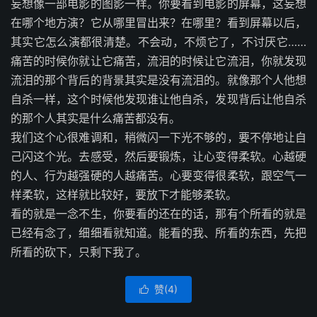
妄想像一部电影的图影一样。你要看到电影的屏幕，这妄想
在哪个地方演？它从哪里冒出来？在哪里？看到屏幕以后，
其实它怎么演都很清楚。不会动，不烦它了，不讨厌它……
痛苦的时候你就让它痛苦，流泪的时候让它流泪，你就发现
流泪的那个背后的背景其实是没有流泪的。就像那个人他想
自杀一样，这个时候他发现谁让他自杀，发现背后让他自杀
的那个人其实是什么痛苦都没有。
我们这个心很难调和，稍微闪一下光不够的，要不停地让自
己闪这个光。去感受，然后要锻炼，让心变得柔软。心越硬
的人、行为越强硬的人越痛苦。心要变得很柔软，跟空气一
样柔软，这样就比较好，要放下才能够柔软。
看的就是一念不生，你要看的还在的话，那有个所看的就是
已经有念了，细细看就知道。能看的我、所看的东西，先把
所看的砍下，只剩下我了。
赞(
4
)
