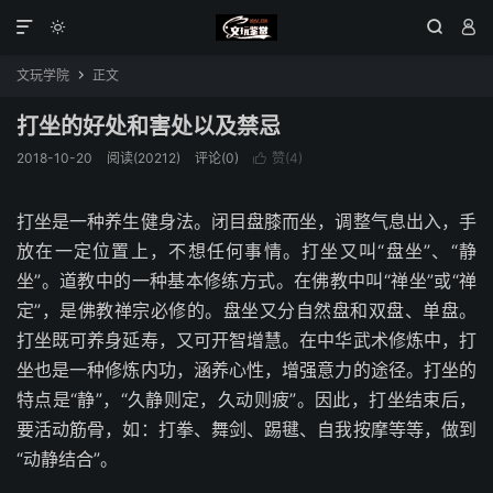




文玩学院
正文

打坐的好处和害处以及禁忌
2018-10-20
阅读(20212)
评论(0)
赞(
4
)

打坐是一种养生健身法。闭目盘膝而坐，调整气息出入，手
放在一定位置上，不想任何事情。打坐又叫“盘坐”、“静
坐”。道教中的一种基本修练方式。在佛教中叫“禅坐”或“禅
定”，是佛教禅宗必修的。盘坐又分自然盘和双盘、单盘。
打坐既可养身延寿，又可开智增慧。在中华武术修炼中，打
坐也是一种修炼内功，涵养心性，增强意力的途径。打坐的
特点是“静”，“久静则定，久动则疲”。因此，打坐结束后，
要活动筋骨，如：打拳、舞剑、踢毽、自我按摩等等，做到
“动静结合”。