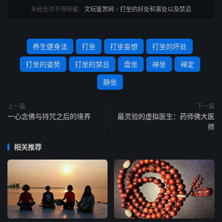
未经允许不得转载：
文玩鉴赏网
»
打坐的好处和害处以及禁忌
养生健身法
打坐
打坐妄想
打坐的坏处
打坐的姿势
打坐的禁忌
盘坐
禅坐
禅定
静坐
上一篇
下一篇
一心念佛与持咒之后的境界
最灵验的虚拟医生：药师佛大医
师
相关推荐