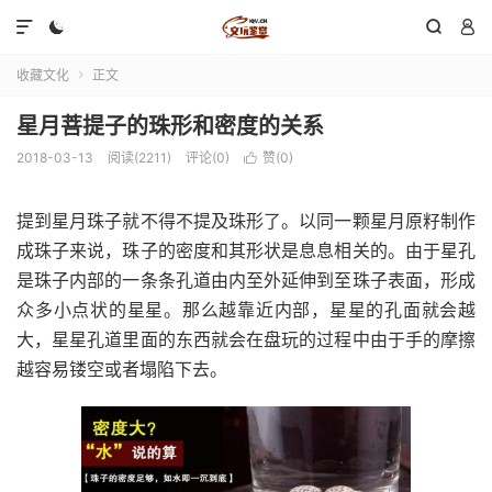




收藏文化
正文

星月菩提子的珠形和密度的关系
2018-03-13
阅读(2211)
评论(0)
赞(
0
)

提到星月珠子就不得不提及珠形了。以同一颗星月原籽制作
成珠子来说，珠子的密度和其形状是息息相关的。由于星孔
是珠子内部的一条条孔道由内至外延伸到至珠子表面，形成
众多小点状的星星。那么越靠近内部，星星的孔面就会越
大，星星孔道里面的东西就会在盘玩的过程中由于手的摩擦
越容易镂空或者塌陷下去。