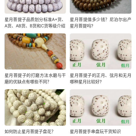
星月菩提子品质划分标准A+货、
星月菩提值多少钱？尼泊尔出产
A货、AB货、B货和C货等级介绍
星月菩提吗?
星月菩提子的打磨方法水磨与干
星月菩提子的正月、弦月和无月
磨的优缺点有哪些不同？
哪种星月比较好?
如何防止星月菩提子盘花？
星月菩提手串盘玩干货知识