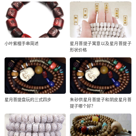
小叶紫檀手串简述
星月菩提子寓意以及星月菩提子
形状价格
星月菩提盘玩的三式四步
朱砂供星月菩提子和阴皮星月菩
提子哪个好？