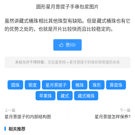
圆形星月菩提子手串包浆图片
虽然讲藏式桶珠相比其他珠型有缺陷。但是藏式桶珠也有它
的优势之处的，也就是开片比较快而且比较稳定的。
赞(
0
)

未经允许不得转载：
文玩鉴赏网
»
星月菩提子的珠形和密度的关系
圆珠
密度
星月菩提子
桶珠
珠形
算盘珠
苹果珠
藏式
藏式桶珠
上一篇
下一篇
星月菩提子的内部结构图
星月菩提怎样保养?
相关推荐