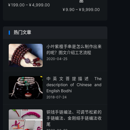
品
价
¥
199.00
–
¥
4,999.00
价
¥
9.90
–
¥
9,999.00
格
格
范
范
围：
围：
¥199.00
热门文章
¥9.90
至
至
¥4,999.00
¥9,999.00
小叶紫檀手串是怎么制作出来
的呢？图文介绍工艺流程
2020-04-25
中英文菩提描述 The
description of Chinese and
English Bodhi
2018-07-24
铜钱手链编法、可调节松紧的
手链编法、金刚结手链编法收
尾