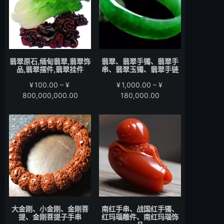
¥15,000.00
¥58,000.00
翡翠原石,缅甸翡翠,翡翠饰
翡翠、翡翠手镯、翡翠手
品,翡翠摆件,翡翠挂件
串、翡翠玉镯、翡翠手链
¥
100.00
–
¥
¥
1,000.00
–
¥
价
价
800,000,000.00
180,000.00
格
格
范
范
围：
围：
¥100.00
¥1,000.00
至
至
¥800,000,000.00
¥180,000.00
大金刚、小金刚、金刚菩
南红手串、战国红手镯、
提、金刚菩提子手串
红玛瑙雕件、南红玛瑙饰