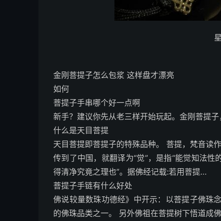
金刚菩提子怎么包浆 这样盘才漂亮
如何
菩提子手串哪个好一点啊
新手？建议你先从老三样开始玩起。金刚菩提子
什么是天目菩提
天目菩提即菩提子的特殊品种。 菩提，梵音读作:B
传到了中国，就翻译为“觉”，是指“能觉知法性
得清净究竟之理也”。据佛经记载:若用菩提…
菩提子手链有什么好处
佛说较量数珠功德经》中开示：以菩提子佛珠
的佛珠品类之一。 另外佛祖在菩提树下悟道成