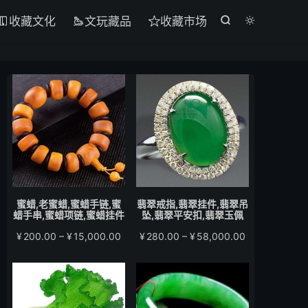
收藏文化
文玩藏品
收藏市场





蜜蜡,老蜜蜡,蜜蜡手链,蜜
翡翠戒指,翡翠挂件,翡翠吊
蜡手串,蜜蜡项链,蜜蜡挂件
坠,翡翠平安扣,翡翠玉佩
价
价
¥
200.00
–
¥
15,000.00
¥
280.00
–
¥
58,000.00
格
格
范
范
围：
围：
¥200.00
¥280.00
至
至