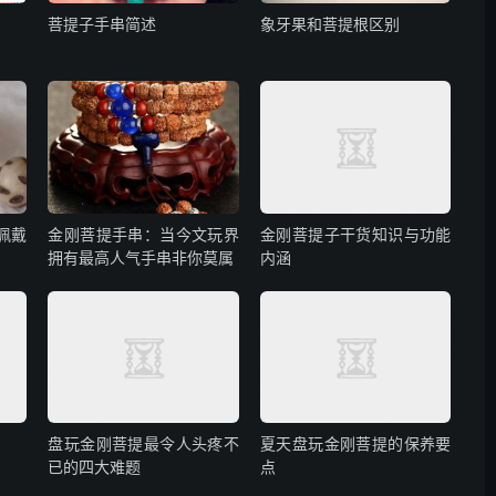
菩提子手串简述
象牙果和菩提根区别
佩戴
金刚菩提手串：当今文玩界
金刚菩提子干货知识与功能
拥有最高人气手串非你莫属
内涵
盘玩金刚菩提最令人头疼不
夏天盘玩金刚菩提的保养要
已的四大难题
点