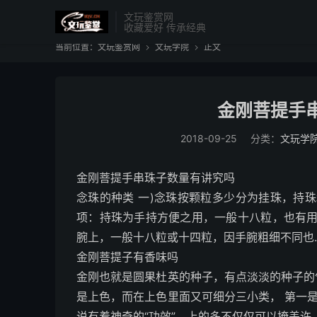
文玩鉴赏网
收藏爱好 传承经典
当前位置：
文玩鉴赏网
文玩学院
正文


金刚菩提手
2018-09-25
分类：
文玩学
金刚菩提手串珠子数量有讲究吗
念珠的种类 一)念珠按颗粒多少分为挂珠，持
项：持珠为手持方便之用，一般十八粒，也有
腕上，一般十八粒或十四粒，因手腕粗细不同也
金刚菩提子有香味吗
金刚也就是圆果杜英的种子，有点淡淡的种子的
是上色，而在上色里面又可细分三小类， 第一
说有着神奇的“功效”，上的多不仅仅可以掩盖许