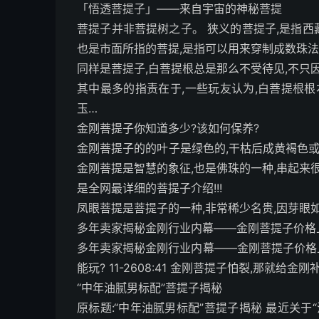
「悟透菩提子」——来自宇宙的神秘菩提
菩提子并非菩提树之子。 狭义的菩提子,是指西藏语之
也是市面所指的菩提,是指可以用来穿制成数珠法
同样是菩提子,白菩提根总是那么不受待见,不只
其中最多的指责在于,一些玩友认为,白菩提根根
玉…
金刚菩提子你知道多少?该如何保养?
金刚菩提子的的叶子是绿色的,干枯后成黄褐色
金刚菩提是智慧的象征,也是佛珠的一种,串起来很
是全网最详细的菩提子介绍!!!
凤眼菩提是菩提子的一种,非常稀少名贵,因芽眼如目
多年卖家揭秘金刚行业内幕——金刚菩提子价格
多年卖家揭秘金刚行业内幕——金刚菩提子价格上涨之
能玩? 11-2608:41 金刚菩提子怕裂,那就给金刚补
“中年油腻男标配”菩提子揭秘
原标题:“中年油腻男标配”菩提子揭秘 最近关于