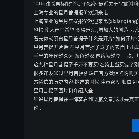
“中年油腻男标配”菩提子揭秘 最近关于“油腻中年
上海专业的星月菩提报价欢迎来电
上海专业的星月菩提报价欢迎来电[xixiangfa
恐惧,使人产生希望,变得乐观 ,增加人的创造 力
看完你就明白星月菩提子什么是开片?如何开片?
星月菩提开片后,在星月菩提子珠子的表面上出现
手串的年代越久远,颜色越深,包浆就越厚.一款开
这九种星月菩提子千万不要买!吃药上当买错了别
很多迷友通过星月菩提佛珠厂官方微信咨询购买
方微信的历史内容,挑选的时候,注意密度,顺白,别
星月菩提子图片和介绍大全
细说星月菩提在一博客看到这篇文章,这才是真正
论…