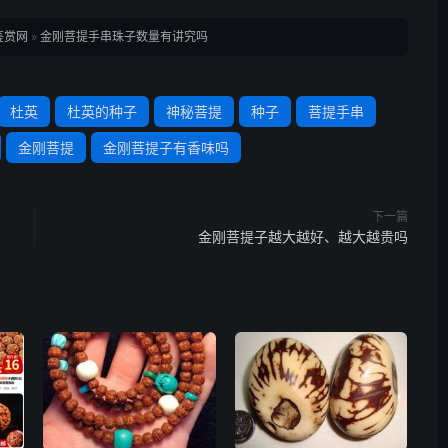
鉴赏网
»
金刚菩提手串珠子数量有讲究吗
杜英
杜英的种子
神秘菩提
种子
菩提手串
金刚菩提
金刚菩提子有香味吗
下一篇
金刚菩提子越大越好、越大越贵吗