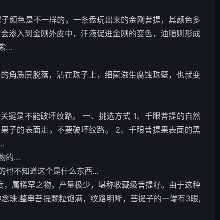
菩提子颜色是不一样的。一条盘玩出来的金刚菩提，其颜色多
候会渗入到金刚外皮中，汗液促进金刚的变色，油脂则形成
紫…
人的角质层脱落，沾在珠子上，细菌滋生腐蚀珠壁，也就变
关键是不能破坏纹路。 一、挑选方式 1、千眼菩提的自然
果子的表面走，不要破坏纹路。 2、千眼菩提果表面的黑
…
物的…
的也不知道这个是什么东西…
印度，属稀罕之物，产量极少，堪称收藏级菩提籽。由于这种
念珠.整串菩提颗粒饱满，纹路明晰，菩提子的一端有3眼,