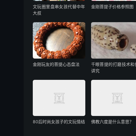
文玩圈里盘串女孩代替中年
金刚菩提子价格参照图
大叔
金刚玩友的菩提心态盘法
千眼菩提的打磨技术和
讲究
80后时尚女孩子的文玩情结
佛教六度是什么意思？