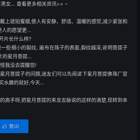
男女… 查看更多相关资讯>> –
ng]戴上琥珀蜜蜡,使人有安静、舒适、温暖的感觉,减少紧张和
,使人的愿望更…
开片长什么样?
一些细小的裂纹, 遍布在珠子的表面,裂纹越深,说明菩提子
片的星月菩提…
怪我没去提醒您!
星月菩提子的问题,迷友们可以先阅读下星月菩提佛珠厂官
买水磨的就好,今天…
的高手呀,把星月菩提的来龙去脉说的这样的清楚,现转到本
赞(
2
)
