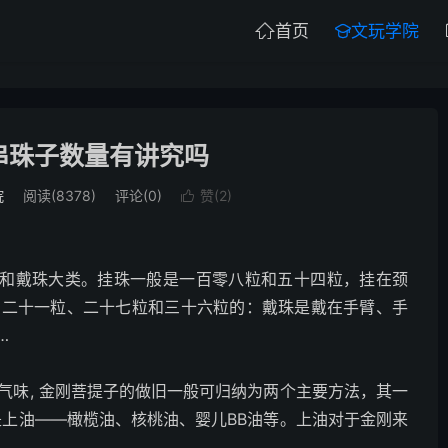
首页
文玩学院


串珠子数量有讲究吗
院
阅读(8378)
评论(0)
赞(
2
)

珠和戴珠大类。挂珠一般是一百零八粒和五十四粒，挂在颈
用二十一粒、二十七粒和三十六粒的：戴珠是戴在手臂、手
…
气味, 金刚菩提子的做旧一般可归纳为两个主要方法，其一
是上油——橄榄油、核桃油、婴儿BB油等。上油对于金刚来
…