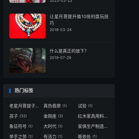
2023-03-23
让星月菩提升值10倍的盘玩技
巧
2018-03-24
什么是真正的放下？
2019-07-29
热门标签
老星月菩提子
真伪翡翠
试验
(4)
(1)
(1)
孩子
金刚座
红木家具用料
(32)
(3)
(2)
象征符号
大时代
家俱生产制造
(1)
(1)
(1)
举手之劳
有活力
皈依处
(1)
(1)
(1)