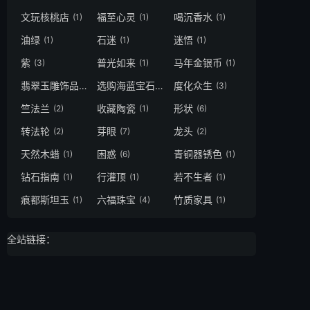
文玩核桃店
福至心灵
喝沉香水
(1)
(1)
(1)
油绿
石迷
迷悟
(1)
(1)
(1)
紫
普光如来
马年金银币
(3)
(1)
(1)
翡翠玉雕饰品
选购海蓝宝石
度化众生
(1)
(1)
(3)
竺法兰
收藏陶瓷
形状
(2)
(1)
(6)
转法轮
芽眼
龙头
(2)
(7)
(2)
天然木蜡
困惑
青铜器锈色
(1)
(6)
(1)
钻石指南
行灌顶
若不生者
(1)
(1)
(1)
痕都斯坦玉
六福珠宝
竹质家具
(1)
(4)
(1)
全站链接：