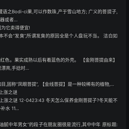
Bodi-ci果,可以作数珠,产于雪山地方; 广义的菩提子,
器或者…
因为它卖得便宜!
本不会“发臭”,所谓发臭的原因全是个人盘玩不当。 洁白如
或红色。果实成熟以后有着蓝色的外壳。 【金刚菩提由来】
漂亮,手捻时…
,固称“凤眼菩提”, 【金线菩提】是一种较稀有的植物,…
上涨之谜
谜 12-0423:43 冬天怎么保养金刚菩提子?冬天能不
补水 11…
“油腻中年男女”的段子在朋友圈很是流行,其中中年 原标题: