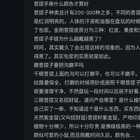
菩提手串什么颜色才算好
菩提子种类总计有200-300种之多，不同的
是红润明亮的。人体的汗液和油脂在盘玩的时
了包浆。金刚菩提皮质分为三种：红皮、黄皮和
菩提子手链为什么越戴越黑了?
呵呵，其实戴久了会出现这样的现象的。因为
得黑了。其实包浆的实质就是如此。
磨菩提子要把沟磨平吗
千眼菩提上面的沟可以打磨平，也可以不磨平。
纹路要保全，打磨的时候用砂纸按照千眼菩提子
斑要清理干净，不然盘玩一段时间以后就不好看
三眼菩提又名招财鼠，请问产自哪里？是什么植
自己买了一串，不知道这个是什么东西，买东西
天然紫金鼠(又叫招财鼠)菩提籽紫金鼠，产地
植物十分稀少，所以十分珍贵.是佛缘极高的一种
颇似可爱的小鼠,而且佩戴时间久后，颜色会…