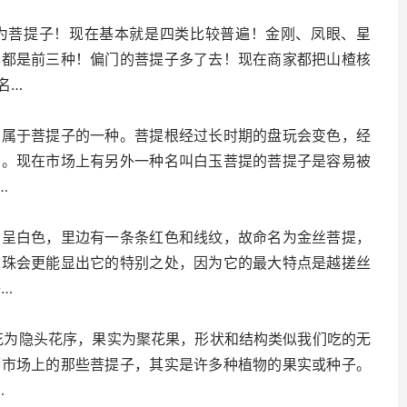
为菩提子！现在基本就是四类比较普遍！金刚、凤眼、星
本都是前三种！偏门的菩提子多了去！现在商家都把山楂核
名…
，属于菩提子的一种。菩提根经过长时期的盘玩会变色，经
品。现在市场上有另外一种名叫白玉菩提的菩提子是容易被
…
，呈白色，里边有一条条红色和线纹，故命名为金丝菩提，
念珠会更能显出它的特别之处，因为它的最大特点是越搓丝
…
的植物，开花为隐头花序，果实为聚花果，形状和结构类似我们吃的无
而市场上的那些菩提子，其实是许多种植物的果实或种子。
…