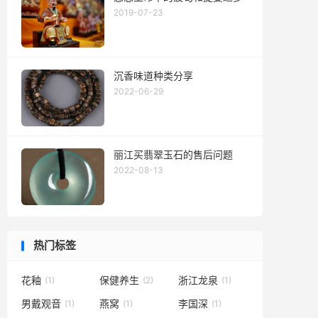
2019-07-23
沉香味道种类分享
2022-06-29
丽江买翡翠玉石的售后问题
2022-08-13
热门标签
花釉
保健养生
浙江龙泉
(1)
(2)
(1)
男戴观音
燕窝
李国深
(1)
(1)
(1)