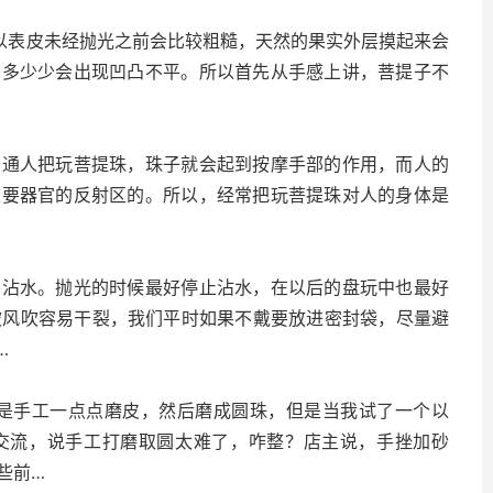
所以表皮未经抛光之前会比较粗糙，天然的果实外层摸起来会
多多少少会出现凹凸不平。所以首先从手感上讲，菩提子不
普通人把玩菩提珠，珠子就会起到按摩手部的作用，而人的
重要器官的反射区的。所以，经常把玩菩提珠对人的身体是
要沾水。抛光的时候最好停止沾水，在以后的盘玩中也最好
期被风吹容易干裂，我们平时如果不戴要放进密封袋，尽量避
…
就是手工一点点磨皮，然后磨成圆珠，但是当我试了一个以
交流，说手工打磨取圆太难了，咋整？店主说，手挫加砂
些前…