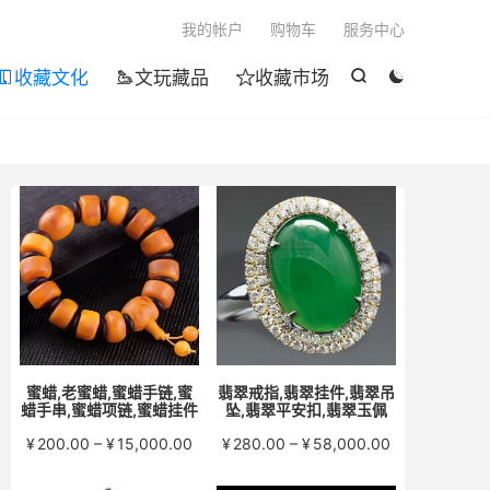

我的帐户
购物车
服务中心
收藏文化
文玩藏品
收藏市场





蜜蜡,老蜜蜡,蜜蜡手链,蜜
翡翠戒指,翡翠挂件,翡翠吊
蜡手串,蜜蜡项链,蜜蜡挂件
坠,翡翠平安扣,翡翠玉佩
价
价
¥
200.00
–
¥
15,000.00
¥
280.00
–
¥
58,000.00
格
格
范
范