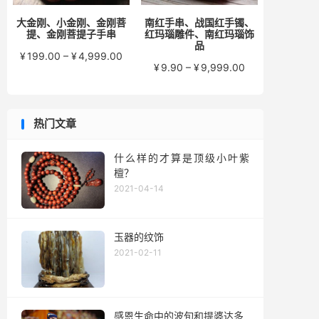
大金刚、小金刚、金刚菩
南红手串、战国红手镯、
提、金刚菩提子手串
红玛瑙雕件、南红玛瑙饰
品
价
¥
199.00
–
¥
4,999.00
价
¥
9.90
–
¥
9,999.00
格
格
范
范
围：
围：
¥199.00
热门文章
¥9.90
至
至
¥4,999.00
¥9,999.00
什么样的才算是顶级小叶紫
檀？
2021-04-14
玉器的纹饰
2021-02-11
感恩生命中的波旬和提婆达多