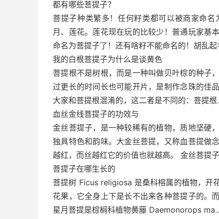
都有哪些菩提子？
菩提子种类繁多！任何籽类都可以被商家命名
月、莲花。莲花现在玩的比较少！普通玩家基
命名为菩提子了！还有啥籽不能命名的！胡乱起
我的白根菩提子为什么是谈黄色
菩提根不是树根，而是一种叫做贝叶棕的种子
过更长的时间长也可能开片，是制作念珠的佳
大家和菩提根混淆的，这二者是不同的：菩提根
血丝金线菩提子的功效与
金丝菩提子，是一种较稀有的植物，质地坚硬
独具特色和韵味。大金丝菩提，又称血菩提做
越红，而丝越红它的价值也就越高。 金丝菩提子
菩提子在哪生长的
菩提树 Ficus religiosa 是桑科榕属
花果，它全身上下是长不出来各种菩提子的。
星月菩提是棕榈科植物黄藤 Daemonorops ma