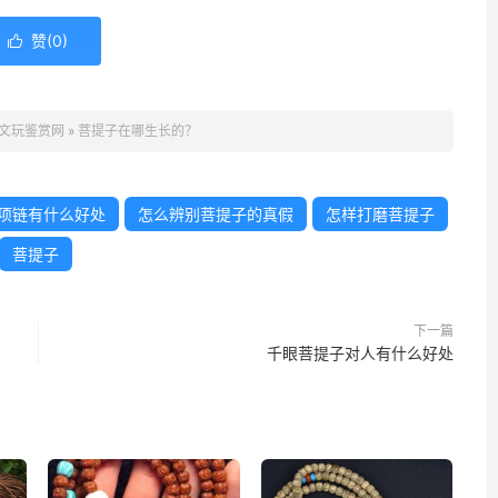
赞(
0
)

文玩鉴赏网
»
菩提子在哪生长的？
项链有什么好处
怎么辨别菩提子的真假
怎样打磨菩提子
菩提子
下一篇
千眼菩提子对人有什么好处