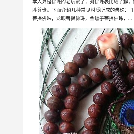
本人算是佛珠的老玩家了，对佛珠表比较了解，
胜尊贵。下面介绍几种常见材质所成的佛珠： 
菩提佛珠，龙眼菩提佛珠，金蟾子菩提佛珠，…