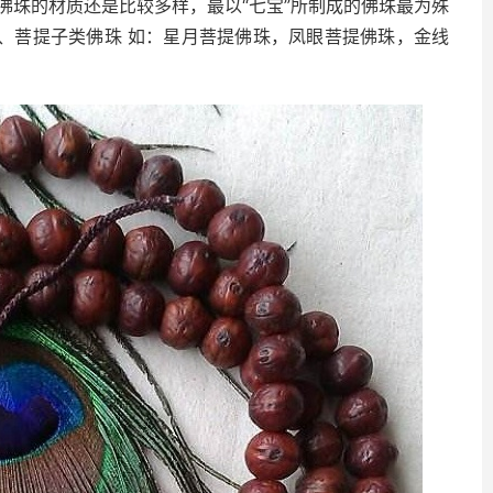
佛珠的材质还是比较多样，最以“七宝”所制成的佛珠最为殊
1、菩提子类佛珠 如：星月菩提佛珠，凤眼菩提佛珠，金线