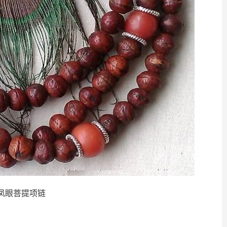
凤眼菩提项链