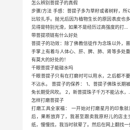
怎么辨别菩提子的真假
步骤/方法 手感：菩提子多为草籽或者树籽，
比较扎手。抛光后因为植物生长的原因表皮也
见得是特别光滑，如果不是经历过高强度的打…
带菩提项链有什么好处
菩提子的功效：除了佛教信徒作为念珠以外，
手掌上有着与人体心、肝、脾、肺、肾等多处
有莫大的好处的！
千眼菩提子能碰水吗
千眼菩提子只有在打磨时可以用水，之后都不
不沾水。 菩提子的保养： 1、菩提子佛珠长
免长期受风吹。 2，新菩提珠子千万不能沾水，
怎样打磨菩提子
打磨工具全家福： 一开始对打磨星月的印象
后，果断放弃了，我甚至跟卖我原籽儿的店主
纸，慢慢找，我当时就晕了。然后在网上翻找一