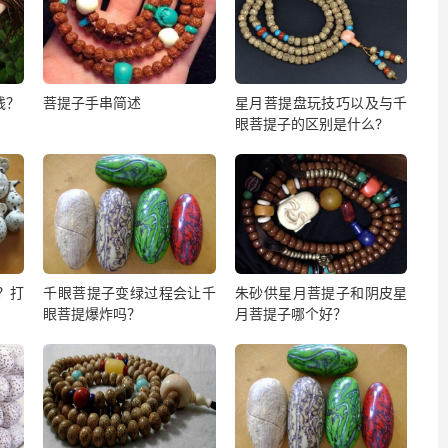
钱？
菩提子手串简述
星月菩提盘玩技巧以及与千
眼菩提子的区别是什么?
？打
千眼菩提子变绿过程会让千
朱砂供星月菩提子和阴皮星
眼菩提爆炸吗？
月菩提子哪个好？