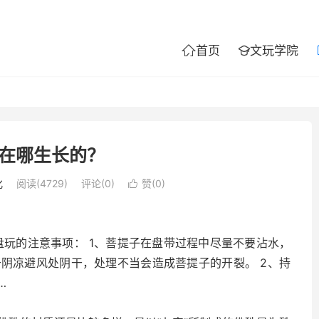
首页
文玩学院


在哪生长的？
化
阅读(4729)
评论(0)
赞(
0
)

盘玩的注意事项： 1、菩提子在盘带过程中尽量不要沾水，
阴凉避风处阴干，处理不当会造成菩提子的开裂。 2、持
…