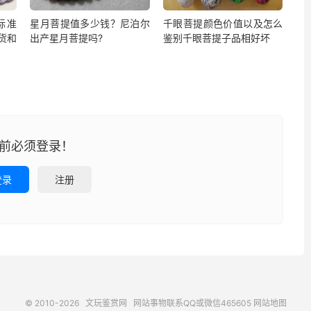
标准
星月菩提值多少钱？尼泊尔
千眼菩提颜色价值以及怎么
货和
出产星月菩提吗?
鉴别千眼菩提子品相好坏
前必须登录！
登录
注册
© 2010-2026
文玩鉴赏网
网站事物联系QQ或微信465605
网站地图