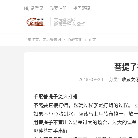
Hi, 请登录
我要注册
找回密码
文玩鉴赏网
收藏爱好 传承经典
当前位置：
文玩鉴赏网
收藏文化
正文


菩提子
2018-09-24
分类：
收藏文
千眼菩提子怎么打蜡
不需要直接打蜡，盘玩过程就是打蜡的过程。 
如果不小心沾到水，应该马上用软布擦干，放于
用菩提子不宜出入温差过大的场合，过大的温差
哪种菩提手串好