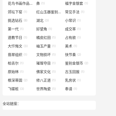
花鸟书画作品
彝
福字金银套
(1)
(1)
(1)
郊坛下窑
红山玉器鉴别
常见手法
(1)
(1)
(1)
挑选钻石
湖北
小常识
(8)
(3)
(1)
第一代
好望角
成交率
(1)
(1)
(1)
道教节日
橘皮红田
占有欲
(1)
(1)
(1)
大忏悔文
岫玉产量
美术
(3)
(1)
(1)
翡翠组织
文物损坏
快节奏
(1)
(1)
(2)
柏吉尔
璀璨夺目
鉴别金银币
(1)
(1)
(2)
原始林
佛家文化
古玉回报
(1)
(1)
(1)
根深蒂固
修八正道
乳房状
(2)
(1)
(1)
飞碟桩
世界陶瓷
奉请
(3)
(1)
(1)
全站链接：