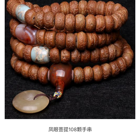
凤眼菩提108颗手串