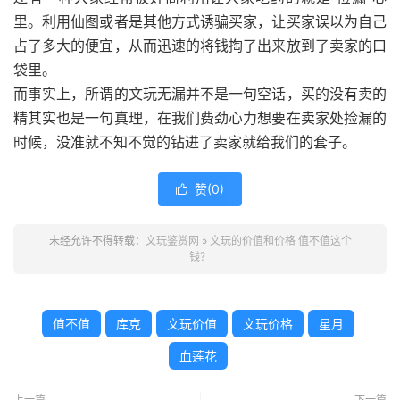
里。利用仙图或者是其他方式诱骗买家，让买家误以为自己
占了多大的便宜，从而迅速的将钱掏了出来放到了卖家的口
袋里。
而事实上，所谓的文玩无漏并不是一句空话，买的没有卖的
精其实也是一句真理，在我们费劲心力想要在卖家处捡漏的
时候，没准就不知不觉的钻进了卖家就给我们的套子。
赞(
0
)

未经允许不得转载：
文玩鉴赏网
»
文玩的价值和价格 值不值这个
钱？
值不值
库克
文玩价值
文玩价格
星月
血莲花
上一篇
下一篇