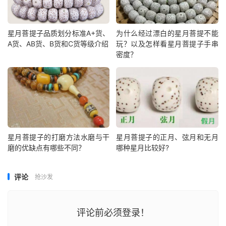
星月菩提子品质划分标准A+货、
为什么经过漂白的星月菩提不能
A货、AB货、B货和C货等级介绍
玩？以及怎样看星月菩提子手串
密度？
星月菩提子的打磨方法水磨与干
星月菩提子的正月、弦月和无月
磨的优缺点有哪些不同？
哪种星月比较好?
评论
抢沙发
评论前必须登录！