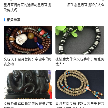
星月菩提商家的选择与星月菩提
原生态星月菩提知识大全
砍价技巧
相关推荐
文玩天下星月菩提：宇宙中的珍
疫情后为什么文玩手串价格涨势
贵之物
惊人？
文玩价值真假也是老收藏爱好者
星月菩提盘玩技巧以及与千眼菩