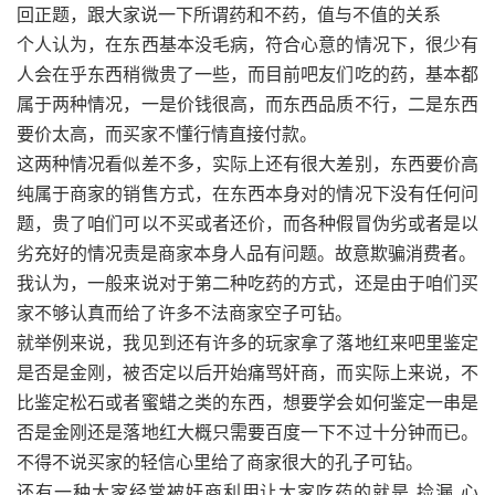
回正题，跟大家说一下所谓药和不药，值与不值的关系
个人认为，在东西基本没毛病，符合心意的情况下，很少有
人会在乎东西稍微贵了一些，而目前吧友们吃的药，基本都
属于两种情况，一是价钱很高，而东西品质不行，二是东西
要价太高，而买家不懂行情直接付款。
这两种情况看似差不多，实际上还有很大差别，东西要价高
纯属于商家的销售方式，在东西本身对的情况下没有任何问
题，贵了咱们可以不买或者还价，而各种假冒伪劣或者是以
劣充好的情况责是商家本身人品有问题。故意欺骗消费者。
我认为，一般来说对于第二种吃药的方式，还是由于咱们买
家不够认真而给了许多不法商家空子可钻。
就举例来说，我见到还有许多的玩家拿了落地红来吧里鉴定
是否是金刚，被否定以后开始痛骂奸商，而实际上来说，不
比鉴定松石或者蜜蜡之类的东西，想要学会如何鉴定一串是
否是金刚还是落地红大概只需要百度一下不过十分钟而已。
不得不说买家的轻信心里给了商家很大的孔子可钻。
还有一种大家经常被奸商利用让大家吃药的就是 捡漏 心