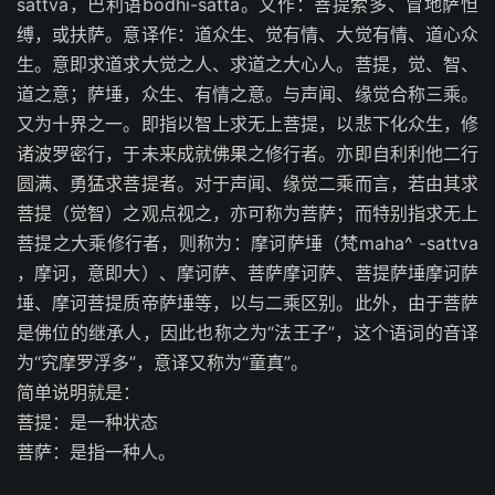
sattva，巴利语bodhi-satta。又作：菩提索多、冒地萨怛
缚，或扶萨。意译作：道众生、觉有情、大觉有情、道心众
生。意即求道求大觉之人、求道之大心人。菩提，觉、智、
道之意；萨埵，众生、有情之意。与声闻、缘觉合称三乘。
又为十界之一。即指以智上求无上菩提，以悲下化众生，修
诸波罗密行，于未来成就佛果之修行者。亦即自利利他二行
圆满、勇猛求菩提者。对于声闻、缘觉二乘而言，若由其求
菩提（觉智）之观点视之，亦可称为菩萨；而特别指求无上
菩提之大乘修行者，则称为：摩诃萨埵（梵maha^ -sattva
，摩诃，意即大）、摩诃萨、菩萨摩诃萨、菩提萨埵摩诃萨
埵、摩诃菩提质帝萨埵等，以与二乘区别。此外，由于菩萨
是佛位的继承人，因此也称之为“法王子”，这个语词的音译
为“究摩罗浮多”，意译又称为“童真”。
简单说明就是：
菩提：是一种状态
菩萨：是指一种人。