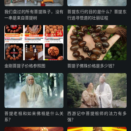
我们盘过的所有菩提珠子，没有
菩提东行的目的是什么？菩提东
一串是来自菩提树
行追寻悟道的壮丽征程
金刚菩提子价格参照图
菩提子佛珠价格是多少钱？
菩提老祖和如来佛祖是什么关
西游记中菩提祖师的法力有多
系？
强？