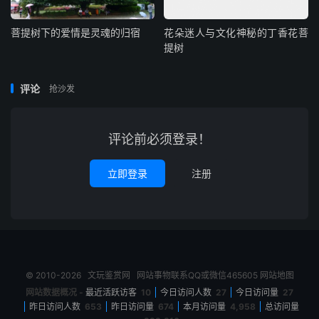
菩提树下的爱情是灵魂的归宿
花朵迷人与文化神秘的丁香花菩
提树
评论
抢沙发
评论前必须登录！
立即登录
注册
© 2010-2026
文玩鉴赏网
网站事物联系QQ或微信465605
网站地图
网站数据概况 -
最近活跃访客
10
今日访问人数
27
今日访问量
27
昨日访问人数
653
昨日访问量
674
本月访问量
4,958
总访问量