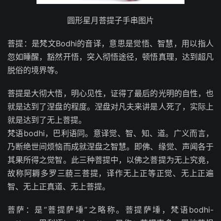
圆形星月菩提子手串图片
菩提：是梵文Bodhi的音译，意思是觉悟、智慧，用以指人
忽如睡醒，豁然开悟，突入彻悟途径，顿悟真理，达到超凡
脱俗的境界等。
菩提是大彻大悟，明心见性，证得了最后的光明的自性，也
就是达到了涅盘的程度。涅盘对凡夫来讲是人死了，实际上
就是达到了无上菩提。
梵语bodhi，巴利语同。意译觉、智、知、道。广义而言，
乃断绝世间烦恼而成就涅盘之智慧。即佛、缘觉、声闻各于
其果所得之觉智。此三种菩提中，以佛之菩提为无上究竟，
故称阿耨多罗三藐三菩提，译作无上正等正觉、无上正遍
智、无上正真道、无上菩提。
菩萨：是“菩提萨埵”之略称。菩提萨埵，梵语bodhi-