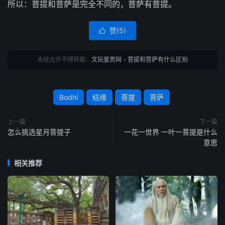
所以：菩提和菩萨是完全不同的，菩萨有菩提。
赞(
5
)

未经允许不得转载：
文玩鉴赏网
»
菩提和菩萨有什么区别
Bodhi
结缘
菩提
菩萨
上一篇
下一篇
怎么挑选星月菩提子
一花一世界 一叶一菩提是什么
意思
相关推荐