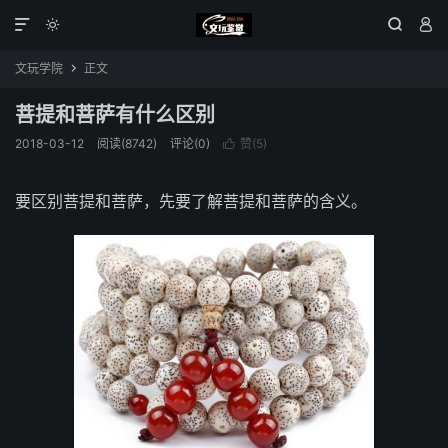




文玩学院
正文

菩提和菩萨有什么区别
2018-03-12
阅读(8742)
评论(0)
赞(
5
)

要区别菩提和菩萨，先要了解菩提和菩萨的含义。