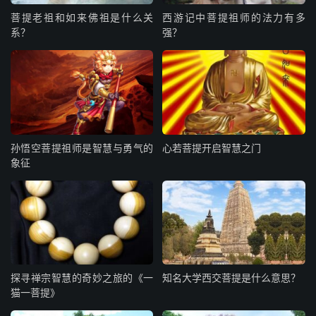
菩提老祖和如来佛祖是什么关
西游记中菩提祖师的法力有多
系？
强？
孙悟空菩提祖师是智慧与勇气的
心若菩提开启智慧之门
象征
探寻禅宗智慧的奇妙之旅的《一
知名大学西交菩提是什么意思？
猫一菩提》