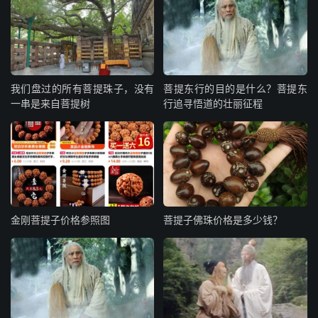
我们盘过的所有菩提珠子，没有
菩提东行的目的是什么？菩提东
一串是来自菩提树
行追寻悟道的壮丽征程
金刚菩提子价格参照图
菩提子佛珠价格是多少钱？