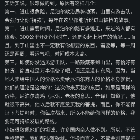
实话实说，很难做的到。原因有这样几个：
第一，进山很危险，尼泊尔政治局势动荡，山里有游击队，
会强行让你“捐款”，每年在这里都能听说进山被抢的故事。
第二，进山需要时间，尼泊尔的路有多难走，来过的人都有
体会。300公里开8个小时车，还是没赶上堵车的情况……而
且，到了山里也不一定就有你想要的东西，需要等，等一周
还是两周，看运气吧，时间成本太高。
第三，即使你没遇见游击队，一路颠簸来到山里，有恰好有
好货，简直就是万事俱备了吧，但还是没有东风。因为，当
地人卖给中国人的价格比卖给尼泊尔商人的价格本身就贵，
他们的理论是这样的：这次你来买我的东西，如果是同样的
价格，尼泊尔烧鸡（尼语，老板的意思，音译）知道了，他
就很不高兴，他以后就不愿意买我的菩提，而且，你不能保
证下菩提籽时，你每次都来，所以不能给你同样的价格，我
要走可持续发展的路线。
小编很敬佩他们的坦诚，许多国内商人做不到。所以，不管
明枪暗箭，我们都很难躲藏。但换而言之，不管金刚菩提子