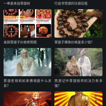
一串是来自菩提树
行追寻悟道的壮丽征程
金刚菩提子价格参照图
菩提子佛珠价格是多少钱？
菩提老祖和如来佛祖是什么关
西游记中菩提祖师的法力有多
系？
强？