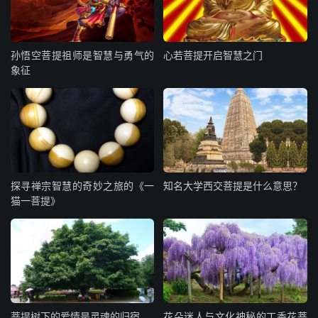
孙悟空菩提祖师是智慧与勇气的
心若菩提开启智慧之门
象征
探寻禅宗智慧的奇妙之旅的《一
知名大学西交菩提是什么意思？
猫一菩提》
菩提树下的爱情是灵魂的归宿
花朵迷人与文化神秘的丁香花菩