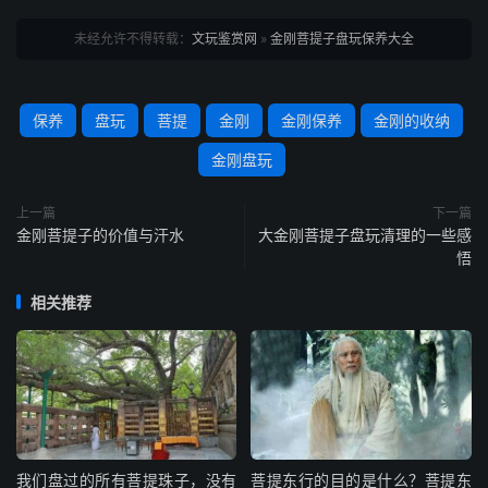
未经允许不得转载：
文玩鉴赏网
»
金刚菩提子盘玩保养大全
保养
盘玩
菩提
金刚
金刚保养
金刚的收纳
金刚盘玩
上一篇
下一篇
金刚菩提子的价值与汗水
大金刚菩提子盘玩清理的一些感
悟
相关推荐
我们盘过的所有菩提珠子，没有
菩提东行的目的是什么？菩提东