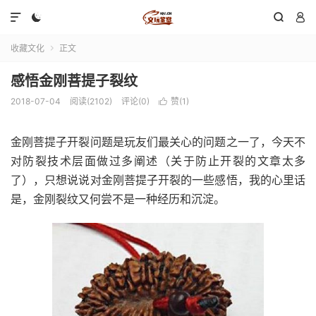




收藏文化
正文

感悟金刚菩提子裂纹
2018-07-04
阅读(2102)
评论(0)
赞(
1
)

金刚菩提子开裂问题是玩友们最关心的问题之一了，今天不
对防裂技术层面做过多阐述（关于防止开裂的文章太多
了），只想说说对金刚菩提子开裂的一些感悟，我的心里话
是，金刚裂纹又何尝不是一种经历和沉淀。