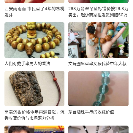
西安雨雨雨 市民盘了4年的核桃
268万翡翠吊坠标错价按26.8万
发芽
卖出，起诉商家拒发货判赔50万
人们对戴手串男人的看法
文玩圈里盘串女孩代替中年大叔
高端沉香价格今年再迎普涨，沉
茅台酒珠手串的收藏价值
香收藏价值与市场潜力分析