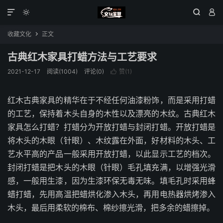




收藏文化
正文

古典红木家具打蜡方法与工艺要求
2021-12-17
阅读(1004)
评论(0)
赞(
1
)

红木古典家具的精华在于不经任何油漆粉饰，而是采用打蜡
的工艺，保持着木头自身的木性以及漂亮的木纹。古典红木
家具怎么打蜡？打蜡分为开放打蜡与封闭打蜡。开放打蜡是
将木头的木眼（针眼）、木纹露在外面，好材料的木头、工
艺水平高的产品一般采用开放打蜡，以此显示工艺的档次。
封闭打蜡是把木头的木眼（针眼）毛孔填充满，以增强光滑
感，一般用生漆，因为生漆环保无毒无味。填毛孔时采用蜂
蜡打蜡，先用高温把蜡烘化渗入木头，再用电热器烘烤渗入
木头，最后用柔软的棉布、棉纱擦光滑，把多余的蜡擦掉。