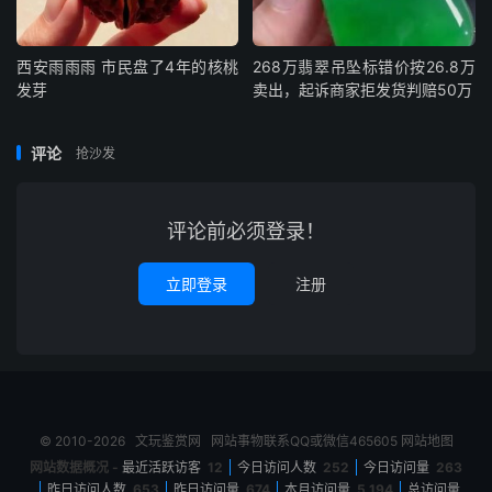
西安雨雨雨 市民盘了4年的核桃
268万翡翠吊坠标错价按26.8万
发芽
卖出，起诉商家拒发货判赔50万
评论
抢沙发
评论前必须登录！
立即登录
注册
© 2010-2026
文玩鉴赏网
网站事物联系QQ或微信465605
网站地图
网站数据概况 -
最近活跃访客
12
今日访问人数
252
今日访问量
263
昨日访问人数
653
昨日访问量
674
本月访问量
5,194
总访问量