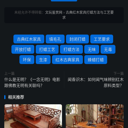
未经允许不得转载：
文玩鉴赏网
»
古典红木家具打蜡方法与工艺要
求
古典红木家具
填毛孔
封闭打蜡
工艺要求
开放打蜡
打蜡工艺
打蜡方法
无味
无毒
环保
生漆
红木古典家具
蜂蜡打蜡
上一篇
下一篇
什么是无明？《一念无明》电影
闻香识木：如何闻气味辨别红木
跟佛教无明有关联吗？
原料类型？
相关推荐