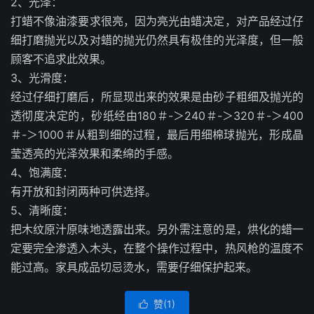
2、光泽：
打蜡不像油漆要求很亮，因为亮光由蜡决定，对产品经过仔
细打磨抛光以及对蜡的抛光仍然具有极佳的光泽度，但一般
顾客不追求此效果。
3、光滑度：
经过仔细打磨后，所显现出来的效果是由砂子粗细及抛光的
透彻度决定的，砂纸经由180＃-＞240＃-＞320＃-＞400
＃-＞1000＃从粗到细的过程，最后用细棉球抛光，形成晶
莹透亮的光泽效果和柔绵的手感。
4、饱满度：
有开放和封闭两种可供选择。
5、清晰度：
把木纹原汁原味地透露出来。另外需注意的是，烘化的蜡一
定要完全渗透入木头，在整个操作过程中，热风枪的温度不
能过高。家具成品切忌烫水，需要仔细保护起来。
赞(
1
)
