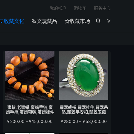

我的帐户
购物车
服务中心
收藏文化
文玩藏品
收藏市场





蜜蜡,老蜜蜡,蜜蜡手链,蜜
翡翠戒指,翡翠挂件,翡翠吊
蜡手串,蜜蜡项链,蜜蜡挂件
坠,翡翠平安扣,翡翠玉佩
价
价
¥
200.00
–
¥
15,000.00
¥
280.00
–
¥
58,000.00
格
格
范
范