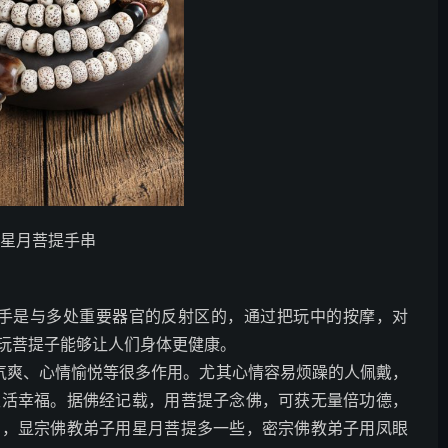
款星月菩提手串
的手是与多处重要器官的反射区的，通过把玩中的按摩，对
玩菩提子能够让人们身体更健康。
气爽、心情愉悦等很多作用。尤其心情容易烦躁的人佩戴，
生活幸福。据佛经记载，用菩提子念佛，可获无量倍功德，
中，显宗佛教弟子用星月菩提多一些，密宗佛教弟子用凤眼