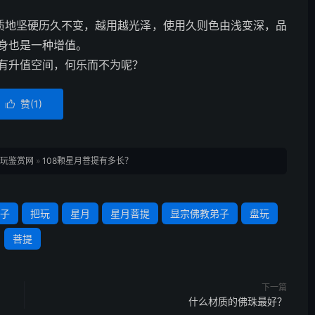
质地坚硬历久不变，越用越光泽，使用久则色由浅变深，品
身也是一种增值。
有升值空间，何乐而不为呢？
赞(
1
)

玩鉴赏网
»
108颗星月菩提有多长？
子
把玩
星月
星月菩提
显宗佛教弟子
盘玩
菩提
下一篇
什么材质的佛珠最好？