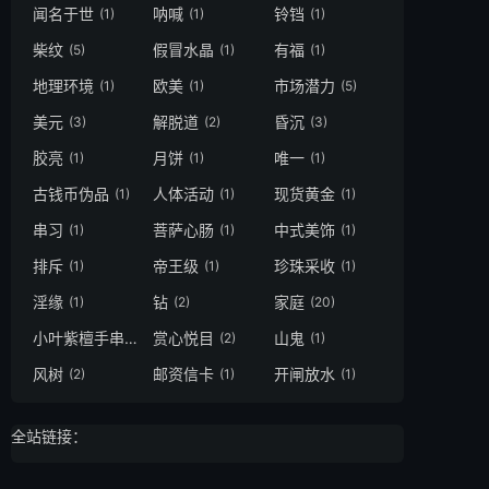
闻名于世
呐喊
铃铛
(1)
(1)
(1)
柴纹
假冒水晶
有福
(5)
(1)
(1)
地理环境
欧美
市场潜力
(1)
(1)
(5)
美元
解脱道
昏沉
(3)
(2)
(3)
胶亮
月饼
唯一
(1)
(1)
(1)
古钱币伪品
人体活动
现货黄金
(1)
(1)
(1)
串习
菩萨心肠
中式美饰
(1)
(1)
(1)
排斥
帝王级
珍珠采收
(1)
(1)
(1)
淫缘
钻
家庭
(1)
(2)
(20)
小叶紫檀手串品质
赏心悦目
山鬼
(1)
(2)
(1)
风树
邮资信卡
开闸放水
(2)
(1)
(1)
全站链接：