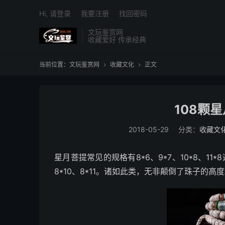
Hi, 请登录
我要注册
找回密码
文玩鉴赏网
收藏爱好 传承经典
当前位置：
文玩鉴赏网
收藏文化
正文


108颗
2018-05-29
分类：
收藏文
星月菩提常见的规格有8*6、9*7、10*8、11
8*10、8*11。诸如此类，无非颠倒了珠子的高