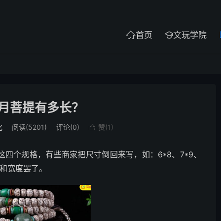
首页
文玩学院


星月菩提有多长？
化
阅读(5201)
评论(0)
赞(
1
)

*8这四个规格，有些商家把尺寸倒回来写，如：6*8、7*9、
度和宽度罢了。