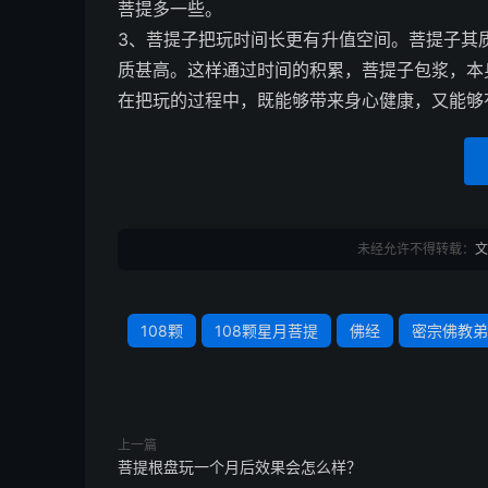
菩提多一些。
3、菩提子把玩时间长更有升值空间。菩提子其
质甚高。这样通过时间的积累，菩提子包浆，本
在把玩的过程中，既能够带来身心健康，又能够
未经允许不得转载：
文
108颗
108颗星月菩提
佛经
密宗佛教弟
上一篇
菩提根盘玩一个月后效果会怎么样？