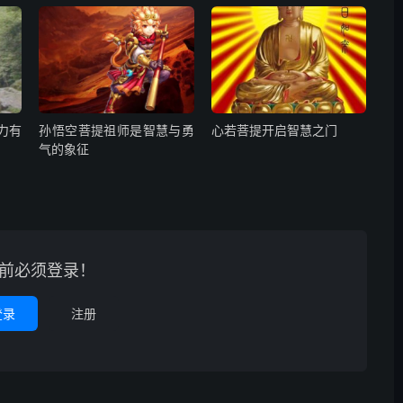
力有
孙悟空菩提祖师是智慧与勇
心若菩提开启智慧之门
气的象征
前必须登录！
登录
注册