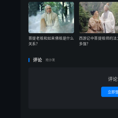
菩提老祖和如来佛祖是什么
西游记中菩提祖师的法
关系？
多强？
评论
抢沙发
评论
立即