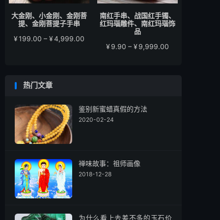
大金刚、小金刚、金刚菩
南红手串、战国红手镯、
提、金刚菩提子手串
红玛瑙雕件、南红玛瑙饰
品
价
¥
199.00
–
¥
4,999.00
价
¥
9.90
–
¥
9,999.00
格
格
范
范
围：
围：
¥199.00
热门文章
¥9.90
至
至
¥4,999.00
¥9,999.00
鉴别新蜜蜡真假的方法
2020-02-24
禅味故事：祖师画像
2018-12-28
为什么看上去差不多的玉石价