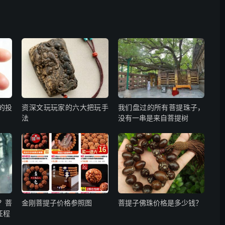
的投
资深文玩玩家的六大把玩手
我们盘过的所有菩提珠子，
法
没有一串是来自菩提树
？菩
金刚菩提子价格参照图
菩提子佛珠价格是多少钱？
征程