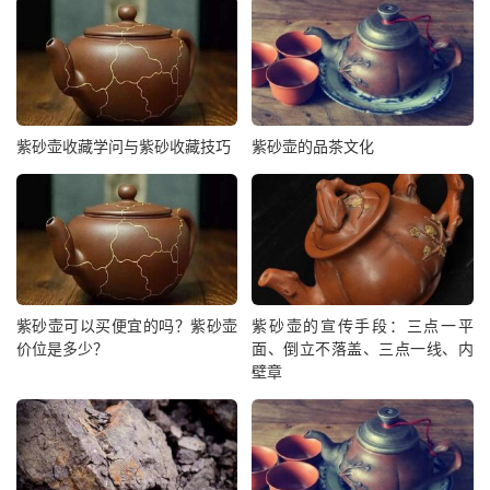
紫砂壶收藏学问与紫砂收藏技巧
紫砂壶的品茶文化
紫砂壶可以买便宜的吗？紫砂壶
紫砂壶的宣传手段：三点一平
价位是多少？
面、倒立不落盖、三点一线、内
壁章