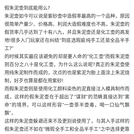
假朱泥壶到底能用么?
朱泥壶如今可以说是紫砂壶中造假率最高的一个品种，原因
很简单产量少、价格高、利润大造假难度也不高，朱泥壶的
假货率几乎达到了十有八九，并且朱泥壶还是化工壶的高发
地!很多入门玩家还在纠结“到底选瑕疵纯手工还是全品半手
工?”
的时候其实最应该避免的却是要人命的“化工壶”而假朱泥壶
则百分之八十是化工壶，为什么这么说呢?真正的朱泥壶使
用纯朱泥制作而成的，次点的也是紫泥为胎上面涂上朱泥烧
制，好歹也算是都在用紫砂!
而假朱泥壶则是使用化工颜料染色的泥直接注入模具制作而
成，这样的假朱泥壶在于超出了“谋财”的范畴直接达到“害
命”的境界，可以这样形容“一壶茶半壶毒，喝一口仙气飘
飘”，
这样的朱泥壶躲避还来不及更别说使用了，与其入手这样的
假朱泥壶还不如在“微瑕全手工和全品半手工”之中选择更靠