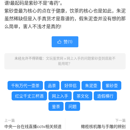
谱!最起码是紫砂不是“毒药”。
紫砂壶最为核心的点在于健康，饮茶的核心也是如此，朱泥
虽然稀缺但是入手真货才是靠谱的，假朱泥壶并没有想的那
么简单，害人不浅才是真的!
赞(
1
)

未经允许不得转载：
文玩鉴赏网
»
网上入手的问题紫砂壶到底能不
能用呢？
千秋万代一壶茶
品茶
好伴侣
朱泥壶
紫砂壶
红尘千丈三杯酒
网上入手
茶文化
造假横行
鉴茶
问题
上一篇
下一篇
中央一台在线直播cctv相关频道
橄榄核机雕与手雕的辨别