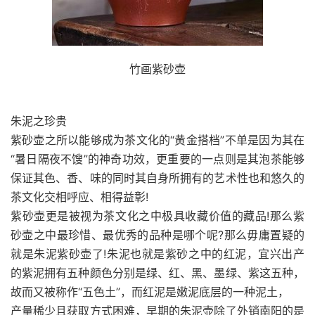
竹画紫砂壶
朱泥之珍贵
紫砂壶之所以能够成为茶文化的“黄金搭档”不单是因为其在
“暑日隔夜不馊”的神奇功效，更重要的一点则是其泡茶能够
保证其色、香、味的同时其自身所拥有的艺术性也和悠久的
茶文化交相呼应、相得益彰!
紫砂壶更是被视为茶文化之中极具收藏价值的藏品!那么紫
砂壶之中最珍惜、最优秀的品种是哪个呢?那么毋庸置疑的
就是朱泥紫砂壶了!朱泥也就是紫砂之中的红泥，宜兴出产
的紫泥拥有五种颜色分别是绿、红、黑、墨绿、紫这五种，
故而又被称作“五色土”，而红泥是嫩泥底层的一种泥土，
产量稀少且获取方式困难，早期的朱泥壶除了外销南阳的是