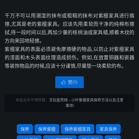
千万不可以用潮湿的抹布或粗糙的抹布对紫檀家具进行揩
擦,尤其是老的紫檀家具。应该先用柔软而干净的纯棉布擦
拭,待一段时间以后,再加少量的核桃油或家具蜡,顺着木纹的
方向来回地轻擦。
紫檀家具的表面必须避免摩擦硬的物品,以防止对紫檀家具
的漆面和木头表面纹理造成损伤。例如,在放置铜器和瓷器
等装饰物品的时候,应该十分谨慎,尽量垫一块柔软的布。
赞(
1
)

未经允许不得转载：
文玩鉴赏网
»
小叶紫檀家具保养方法以及注意
事项!
保养
保养紫檀
保养紫檀家具
家具保养