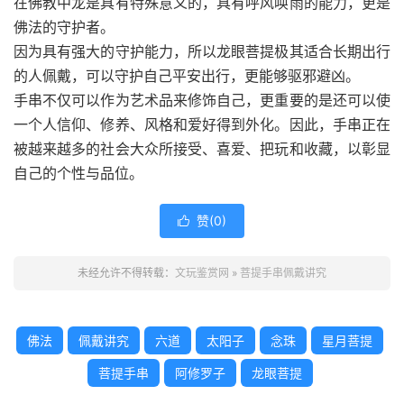
在佛教中龙是具有特殊意义的，具有呼风唤雨的能力，更是
佛法的守护者。
因为具有强大的守护能力，所以龙眼菩提极其适合长期出行
的人佩戴，可以守护自己平安出行，更能够驱邪避凶。
手串不仅可以作为艺术品来修饰自己，更重要的是还可以使
一个人信仰、修养、风格和爱好得到外化。因此，手串正在
被越来越多的社会大众所接受、喜爱、把玩和收藏，以彰显
自己的个性与品位。
赞(
0
)

未经允许不得转载：
文玩鉴赏网
»
菩提手串佩戴讲究
佛法
佩戴讲究
六道
太阳子
念珠
星月菩提
菩提手串
阿修罗子
龙眼菩提