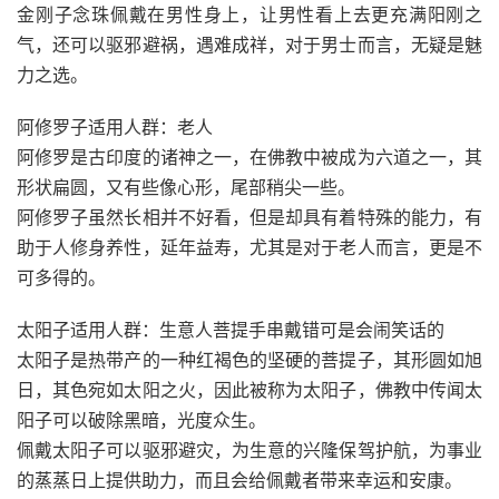
金刚子念珠佩戴在男性身上，让男性看上去更充满阳刚之
气，还可以驱邪避祸，遇难成祥，对于男士而言，无疑是魅
力之选。
阿修罗子适用人群：老人
阿修罗是古印度的诸神之一，在佛教中被成为六道之一，其
形状扁圆，又有些像心形，尾部稍尖一些。
阿修罗子虽然长相并不好看，但是却具有着特殊的能力，有
助于人修身养性，延年益寿，尤其是对于老人而言，更是不
可多得的。
太阳子适用人群：生意人菩提手串戴错可是会闹笑话的
太阳子是热带产的一种红褐色的坚硬的菩提子，其形圆如旭
日，其色宛如太阳之火，因此被称为太阳子，佛教中传闻太
阳子可以破除黑暗，光度众生。
佩戴太阳子可以驱邪避灾，为生意的兴隆保驾护航，为事业
的蒸蒸日上提供助力，而且会给佩戴者带来幸运和安康。