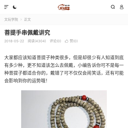




文玩学院
正文

菩提手串佩戴讲究
2018-05-22
阅读(4304)
评论(0)
赞(
0
)

大家都应该知道菩提子种类很多，但是却很少有人知道到底
有多少种，更不知道该怎么去佩戴，小编告诉你可不是每一
种菩提子都适合你的，戴错了可不仅仅会闹笑话，还有可能
会影响到你的运势哦！