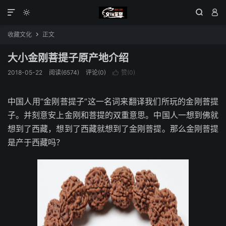




收藏文化
正文

大小金刚菩提子原产地介绍
2018-05-22
阅读(6574)
评论(0)
赞(
0
)

中国人用”金刚菩提子”这一名词来翻译我们所玩的金刚菩提
子。并刻意安上金刚和菩提的双重意思。中国人一想到佛就
想到了西藏，想到了西藏就想到了金刚菩提。那么金刚菩提
是产于西藏吗？