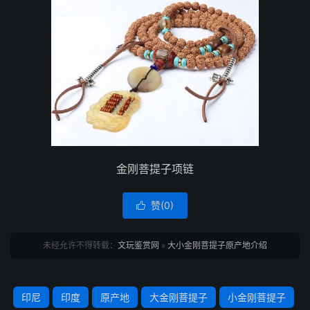
金刚菩提子项链
赞(
0
)

未经允许不得转载：
文玩鉴赏网
»
大小金刚菩提子原产地介绍
印尼
印度
原产地
大金刚菩提子
小金刚菩提子