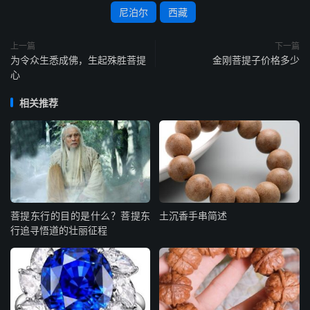
尼泊尔
西藏
上一篇
下一篇
为令众生悉成佛，生起殊胜菩提
金刚菩提子价格多少
心
相关推荐
菩提东行的目的是什么？菩提东
土沉香手串简述
行追寻悟道的壮丽征程