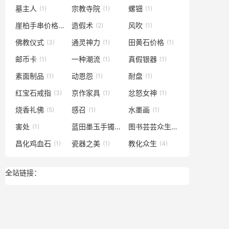
墓主人
宗教寺院
螺钿
(1)
(1)
(1)
崖柏手串价格
造假术
风吹
(1)
(2)
(1)
佛教仪式
通灵神力
田黄石价格
(3)
(1)
(1)
邮币卡
一种潮流
真假银器
(1)
(1)
(1)
素面制品
动恩怨
耐盘
(1)
(1)
(1)
红宝石戒指
京作家具
忿怒女神
(3)
(1)
(1)
烧香礼佛
感召
水墨画
(5)
(1)
(1)
害处
蓝田墨玉手镯
图书芸芸众生
(1)
(1)
(1)
昌化鸡血石
瓷器之美
教化众生
(1)
(1)
(4)
全站链接：