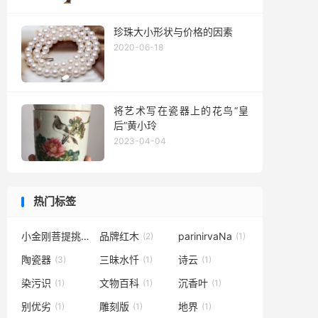
珍珠大小形状与价格的因素
2020-06-18
将艺术写在瓷器上的花鸟“皇
后”黄小玲
2023-04-04
热门标签
小金刚菩提挑选
品牌红木
parinirvaNa
(1)
(2)
(1)
陶瓷器
三昧水忏
诗云
(3)
(1)
(1)
染污识
文物百科
沉香叶
(1)
(1)
(1)
别优劣
雕刻版
地界
(1)
(1)
(1)