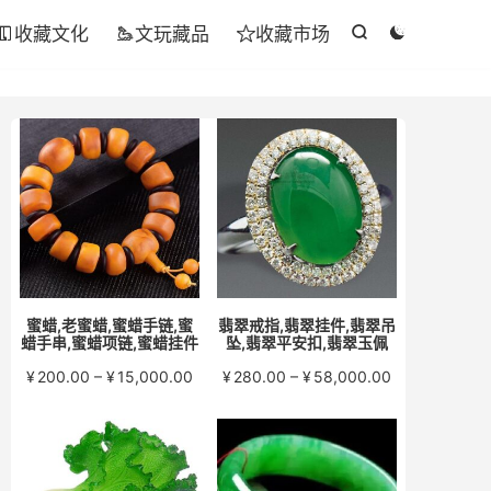
收藏文化
文玩藏品
收藏市场





蜜蜡,老蜜蜡,蜜蜡手链,蜜
翡翠戒指,翡翠挂件,翡翠吊
蜡手串,蜜蜡项链,蜜蜡挂件
坠,翡翠平安扣,翡翠玉佩
价
价
¥
200.00
–
¥
15,000.00
¥
280.00
–
¥
58,000.00
格
格
范
范
围：
围：
¥200.00
¥280.00
至
至