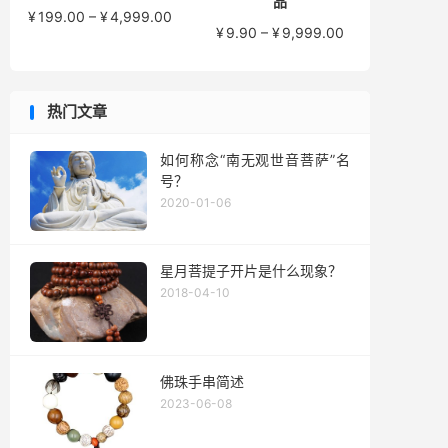
品
价
¥
199.00
–
¥
4,999.00
价
¥
9.90
–
¥
9,999.00
格
格
范
范
围：
围：
¥199.00
热门文章
¥9.90
至
至
¥4,999.00
¥9,999.00
如何称念“南无观世音菩萨”名
号？
2020-01-06
星月菩提子开片是什么现象？
2018-04-10
佛珠手串简述
2023-06-08