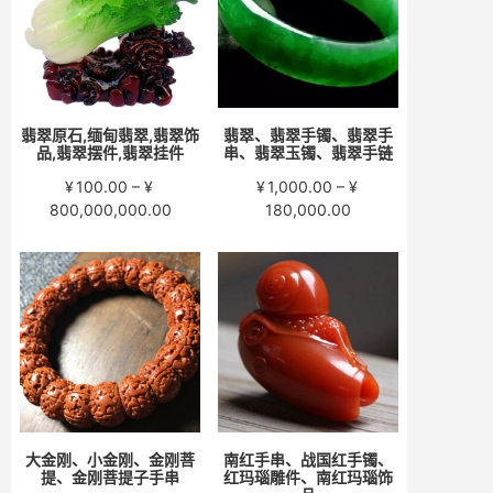
¥15,000.00
¥58,000.00
翡翠原石,缅甸翡翠,翡翠饰
翡翠、翡翠手镯、翡翠手
品,翡翠摆件,翡翠挂件
串、翡翠玉镯、翡翠手链
¥
100.00
–
¥
¥
1,000.00
–
¥
价
价
800,000,000.00
180,000.00
格
格
范
范
围：
围：
¥100.00
¥1,000.00
至
至
¥800,000,000.00
¥180,000.00
大金刚、小金刚、金刚菩
南红手串、战国红手镯、
提、金刚菩提子手串
红玛瑙雕件、南红玛瑙饰