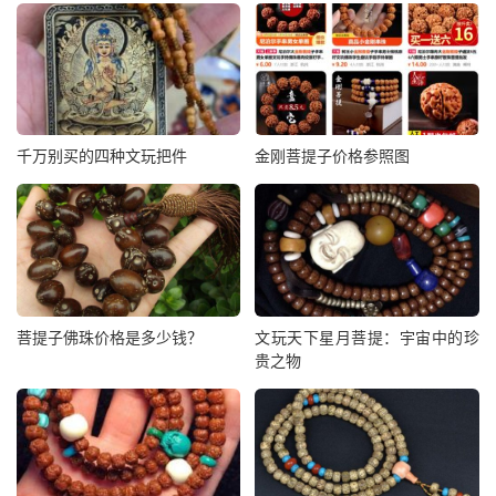
千万别买的四种文玩把件
金刚菩提子价格参照图
菩提子佛珠价格是多少钱？
文玩天下星月菩提：宇宙中的珍
贵之物