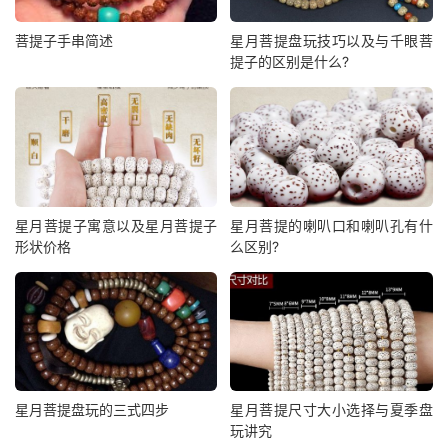
菩提子手串简述
星月菩提盘玩技巧以及与千眼菩
提子的区别是什么?
星月菩提子寓意以及星月菩提子
星月菩提的喇叭口和喇叭孔有什
形状价格
么区别?
星月菩提盘玩的三式四步
星月菩提尺寸大小选择与夏季盘
玩讲究