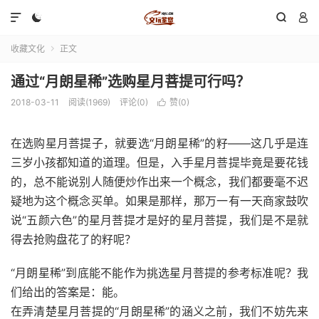




收藏文化
正文

通过“月朗星稀”选购星月菩提可行吗？
2018-03-11
阅读(1969)
评论(0)
赞(
0
)

在选购星月菩提子，就要选“月朗星稀”的籽——这几乎是连
三岁小孩都知道的道理。但是，入手星月菩提毕竟是要花钱
的，总不能说别人随便炒作出来一个概念，我们都要毫不迟
疑地为这个概念买单。如果是那样，那万一有一天商家鼓吹
说“五颜六色”的星月菩提才是好的星月菩提，我们是不是就
得去抢购盘花了的籽呢？
“月朗星稀”到底能不能作为挑选星月菩提的参考标准呢？我
们给出的答案是：能。
在弄清楚星月菩提的“月朗星稀”的涵义之前，我们不妨先来