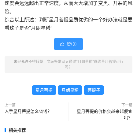
速度会远远超出正常速度，从而大大增加了变黑、开裂的风
险。
综合以上所述：判断星月菩提品质优劣的一个好办法就是要
看珠子是否“月朗星稀”
赞(
0
)

未经允许不得转载：
文玩鉴赏网
»
通过“月朗星稀”选购星月菩提可行
吗？
星月菩提
月朗星稀
菩提子
上一篇
下一篇
入手星月菩提怎么省钱？
星月菩提的价格会越来越便宜
吗？
相关推荐