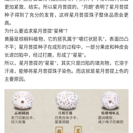
更加紧致、结实。所以星月菩提的，“月朗”表明了星月菩提
种子得到了充分的发育，这样星月菩提珠子整体品质会更
高。
为什么要追求星月菩提“星稀”？
黄藤是棕榈科植物，它的胚乳属于“嚼烂状胚乳”，表面凹凸
不平；星月菩提种子在成形的过程中，一部分果皮和种皮会
长进凹陷中，经过打磨，形成了“星星”。
所以，星月菩提的“星星”，其实只是凹陷的填充物，它溶于
汗液，能够将星月菩提珠子染色。而这就是星月菩提上色的
主要原因。