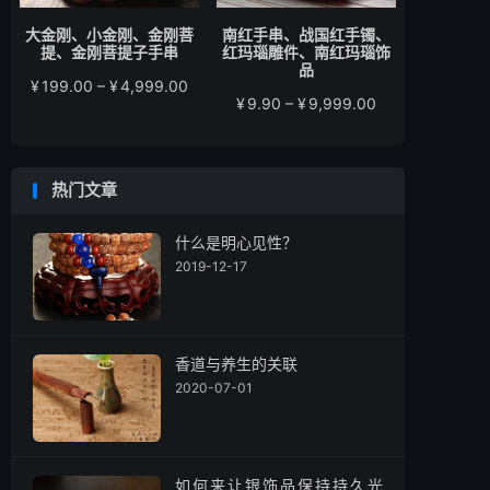
大金刚、小金刚、金刚菩
南红手串、战国红手镯、
提、金刚菩提子手串
红玛瑙雕件、南红玛瑙饰
品
价
¥
199.00
–
¥
4,999.00
价
¥
9.90
–
¥
9,999.00
格
格
范
范
围：
围：
¥199.00
热门文章
¥9.90
至
至
¥4,999.00
¥9,999.00
什么是明心见性？
2019-12-17
香道与养生的关联
2020-07-01
如何来让银饰品保持持久光