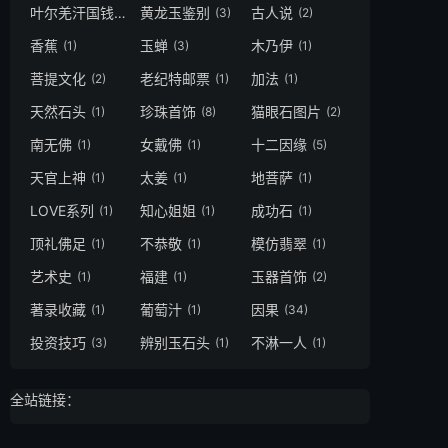
叶尔羌汗国钱
黄龙玉鉴别
古人说
(1)
(3)
(2)
香蕉
玉蝉
木乃伊
(1)
(3)
(1)
菩提文化
老纪特邮票
加法
(2)
(1)
(1)
天然石头
珍珠首饰
猫眼石图片
(1)
(8)
(2)
南无佛
女戴佛
十二因缘
(1)
(1)
(5)
天官上神
太姜
地菩萨
(1)
(1)
(1)
LOVE系列
知心姐姐
成功石
(1)
(1)
(1)
顶礼佛足
不恭敬
模仿翡翠
(1)
(1)
(1)
艺术史
福建
玉器首饰
(1)
(1)
(2)
著录收藏
葡萄汁
因果
(1)
(1)
(34)
投资技巧
辨别玉石头
不淋一人
(3)
(1)
(1)
全站链接：