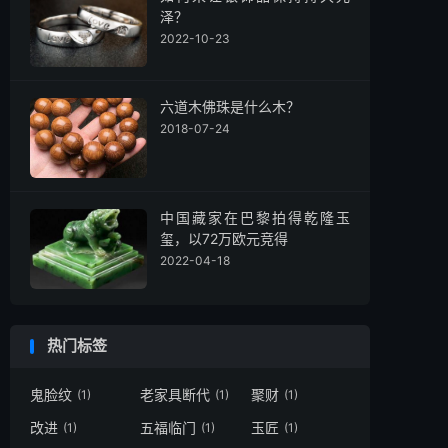
泽？
2022-10-23
六道木佛珠是什么木？
2018-07-24
中国藏家在巴黎拍得乾隆玉
玺，以72万欧元竞得
2022-04-18
热门标签
鬼脸纹
老家具断代
聚财
(1)
(1)
(1)
改进
五福临门
玉匠
(1)
(1)
(1)