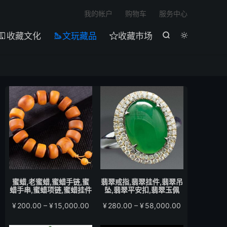

我的帐户
购物车
服务中心
收藏文化
文玩藏品
收藏市场





蜜蜡,老蜜蜡,蜜蜡手链,蜜
翡翠戒指,翡翠挂件,翡翠吊
蜡手串,蜜蜡项链,蜜蜡挂件
坠,翡翠平安扣,翡翠玉佩
价
价
¥
200.00
–
¥
15,000.00
¥
280.00
–
¥
58,000.00
格
格
范
范