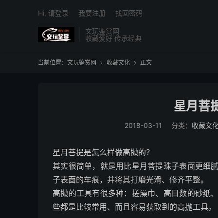
Hi, 请登录
我要注册
找回密码
文玩鉴赏网
收藏爱好 传承经典
当前位置：
文玩鉴赏网
收藏文化
正文


星月菩
2018-03-11
分类：
收藏文
星月菩提是怎么样做高抛的？
其实很简单，就是用比星月菩提珠子表面更细
子表面的车痕，并将其打磨光滑、修齐平整。
高抛的工具有很多种：搓澡巾、高目数的砂纸
些都是比较常用、而且容易获取到的高抛工具。