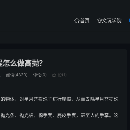
首页
文玩学院


提怎么做高抛？
化
阅读(4330)
评论(0)
赞(
1
)

腻的物体，对星月菩提珠子进行摩擦，从而去除星月菩提珠
、抛光条、抛光板、棉手套、麂皮手套，甚至人的手掌。这