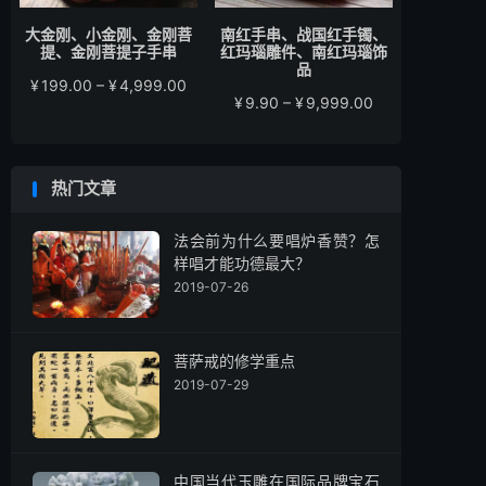
大金刚、小金刚、金刚菩
南红手串、战国红手镯、
提、金刚菩提子手串
红玛瑙雕件、南红玛瑙饰
品
价
¥
199.00
–
¥
4,999.00
价
¥
9.90
–
¥
9,999.00
格
格
范
范
围：
围：
¥199.00
热门文章
¥9.90
至
至
¥4,999.00
¥9,999.00
法会前为什么要唱炉香赞？怎
样唱才能功德最大？
2019-07-26
菩萨戒的修学重点
2019-07-29
中国当代玉雕在国际品牌宝石