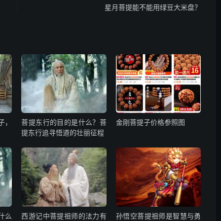
星月菩提能不能用绿豆大米盘？
子，
菩提东行的目的是什么？菩
金刚菩提子价格参照图
提东行追寻悟道的壮丽征程
什么
西游记中菩提祖师的法力有
孙悟空菩提祖师是智慧与勇