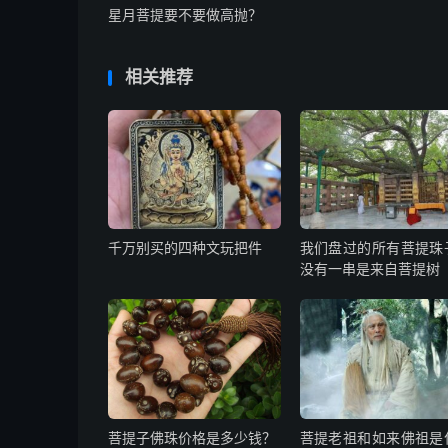
星月菩提要不要做高抛？
相关推荐
千万别买的四种文玩把件
我们盘过的所有菩提珠
没有一串是来自菩提树
菩提子佛珠价格是多少钱？
菩提老祖和如来佛祖是