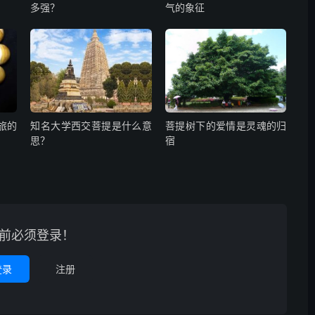
多强？
气的象征
旅的
知名大学西交菩提是什么意
菩提树下的爱情是灵魂的归
思？
宿
前必须登录！
登录
注册