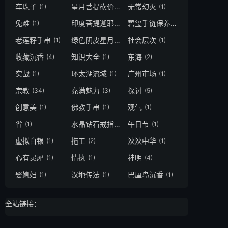
车珠子
星月菩提砍价
无常幻灭
(1)
(1)
(1)
免难
印度菩提迦耶正觉塔
碧玺手链保养
(1)
(1)
(1)
老莲籽手串
绿色阴皮星月
社会层次
(1)
(1)
(1)
收藏沉香
知识大全
东海
(4)
(1)
(2)
实战
环太湖流域
广州市场
(1)
(1)
(1)
宗教
充满魅力
探讨
(34)
(3)
(5)
创意美
佛教手串
观气
(1)
(1)
(1)
省
水晶钻石戒指
午日节
(1)
(2)
(1)
虚拟白银
拖工
泱泱中华
(1)
(2)
(1)
心有灵犀
情执
神明
(1)
(1)
(4)
娶媳妇
汉地传法
巴厘岛沉香
(1)
(1)
(1)
全站链接：