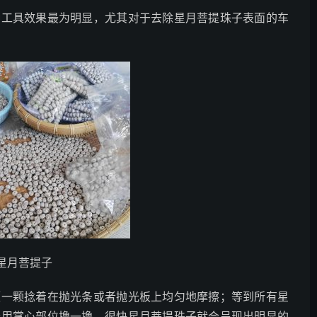
种工具效果最为明显，尤其对于去除星月菩提珠子表面的车
星月菩提子
颗一颗捻着在抛光条或者抛光板上均匀地摩擦；等到所有星
套用掌心部位撸一撸，很快星月菩提珠子就会呈现出明显的