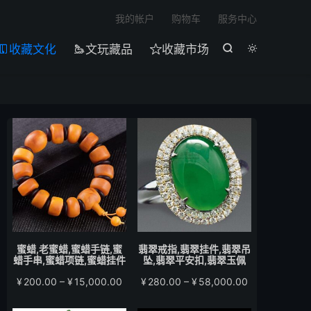

我的帐户
购物车
服务中心
收藏文化
文玩藏品
收藏市场





蜜蜡,老蜜蜡,蜜蜡手链,蜜
翡翠戒指,翡翠挂件,翡翠吊
蜡手串,蜜蜡项链,蜜蜡挂件
坠,翡翠平安扣,翡翠玉佩
价
价
¥
200.00
–
¥
15,000.00
¥
280.00
–
¥
58,000.00
格
格
范
范