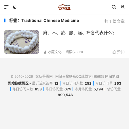




标签：Traditional Chinese Medicine
共 1 篇文章
麻、木、酸、胀、痛、痒各代表什么？
收藏文化
阅读(2808)
赞(
1
)


© 2010-2026
文玩鉴赏网
网站事物联系QQ或微信465605
网站地图
网站数据概况 -
最近活跃访客
12
今日访问人数
252
今日访问量
263
昨日访问人数
653
昨日访问量
674
本月访问量
5,194
总访问量
999,546