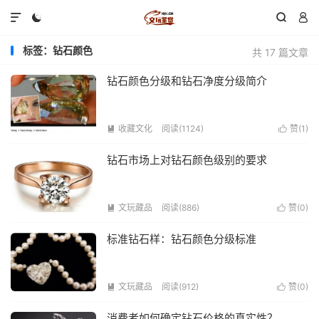




标签：钻石颜色
共 17 篇文章
钻石颜色分级和钻石净度分级简介
收藏文化
阅读(1124)
赞(
1
)


钻石市场上对钻石颜色级别的要求
文玩藏品
阅读(886)
赞(
0
)


标准钻石样：钻石颜色分级标准
文玩藏品
阅读(912)
赞(
0
)


消费者如何确定钻石价格的真实性？