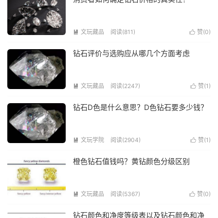
文玩藏品
阅读(811)
赞(
0
)


钻石评价与选购应从哪几个方面考虑
文玩藏品
阅读(2247)
赞(
1
)


钻石D色是什么意思？D色钻石要多少钱？
文玩学院
阅读(2904)
赞(
1
)


橙色钻石值钱吗？黄钻颜色分级区别
文玩藏品
阅读(5367)
赞(
0
)


钻石颜色和净度等级表以及钻石颜色和净