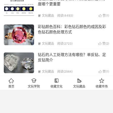
度哪个更重要
文玩藏品
阅读(4493)
赞(
1
)


彩钻颜色百科：彩色钻石颜色的成因及彩
色钻石颜色处理方式
文玩藏品
阅读(2723)
赞(
2
)


钻石的人工处理方法有哪些？单反钻、足
反钻简介
文玩藏品
阅读(2564)
赞(
1
)







钻石切工和钻石颜色哪个更重要？怎么看
首页
文玩学院
收藏文化
文玩藏品
收藏市场
钻戒鉴定证书真假
文玩藏品
阅读(3468)
赞(
1
)


如何选购钻石纯净度以及如何选购钻石颜