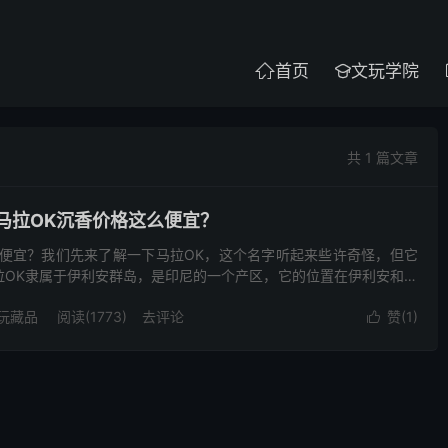
首页
文玩学院


共 1 篇文章
马拉OK沉香价格这么便宜？
么便宜？我们先来了解一下马拉OK，这个名字听起来些许奇怪，但它
拉OK隶属于伊利安群岛，是印尼的一个产区，它的位置在伊利安和新
香是近几年才发展起来的，马拉ok的料子油脂是棕褐色的，...
玩藏品
阅读(1773)
去评论
赞(
1
)
