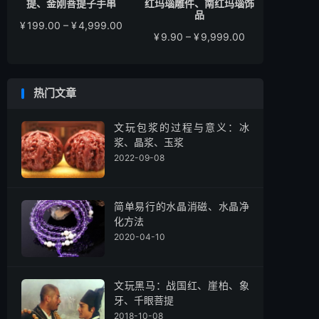
提、金刚菩提子手串
红玛瑙雕件、南红玛瑙饰
品
价
¥
199.00
–
¥
4,999.00
价
¥
9.90
–
¥
9,999.00
格
格
范
范
围：
围：
¥199.00
热门文章
¥9.90
至
至
¥4,999.00
¥9,999.00
文玩包浆的过程与意义：冰
浆、晶浆、玉浆
2022-09-08
简单易行的水晶消磁、水晶净
化方法
2020-04-10
文玩黑马：战国红、崖柏、象
牙、千眼菩提
2018-10-08