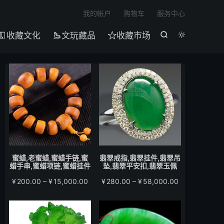

我的帐户
购物车
服务中心
收藏文化
文玩藏品
收藏市场





蜜蜡,老蜜蜡,蜜蜡手链,蜜
翡翠戒指,翡翠挂件,翡翠吊
蜡手串,蜜蜡项链,蜜蜡挂件
坠,翡翠平安扣,翡翠玉佩
价
价
¥
200.00
–
¥
15,000.00
¥
280.00
–
¥
58,000.00
格
格
范
范
围：
围：
¥200.00
¥280.00