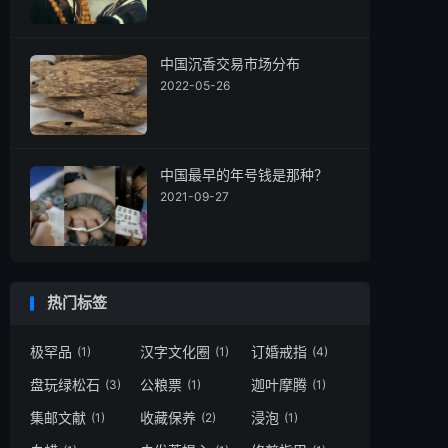
中国沉香交易市场分布
2022-05-26
中国最早的年号钱是那种？
2021-09-27
热门标签
极罕品
汉字文化圈
订婚戒指
(1)
(1)
(4)
盘玩绿松石
公粮票
迦叶摩腾
(3)
(1)
(1)
集邮文献
收藏保养
浸泡
(1)
(2)
(1)