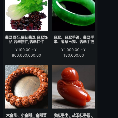
至
至
¥15,000.00
¥58,000.00
翡翠原石,缅甸翡翠,翡翠饰
翡翠、翡翠手镯、翡翠手
品,翡翠摆件,翡翠挂件
串、翡翠玉镯、翡翠手链
¥
100.00
–
¥
¥
1,000.00
–
¥
价
价
800,000,000.00
180,000.00
格
格
范
范
围：
围：
¥100.00
¥1,000.00
至
至
¥800,000,000.00
¥180,000.00
大金刚、小金刚、金刚菩
南红手串、战国红手镯、