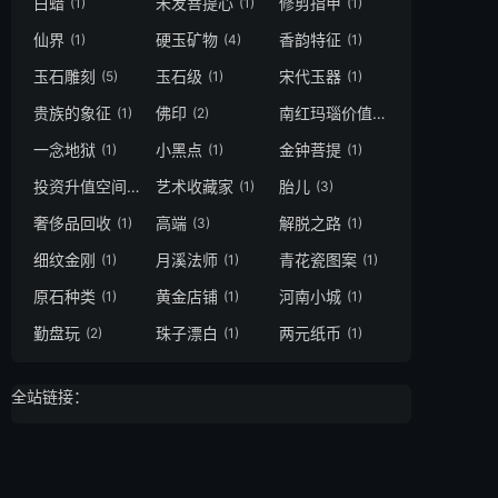
白蜡
未发菩提心
修剪指甲
(1)
(1)
(1)
仙界
硬玉矿物
香韵特征
(1)
(4)
(1)
玉石雕刻
玉石级
宋代玉器
(5)
(1)
(1)
贵族的象征
佛印
南红玛瑙价值
(1)
(2)
(1)
一念地狱
小黑点
金钟菩提
(1)
(1)
(1)
投资升值空间
艺术收藏家
胎儿
(1)
(1)
(3)
奢侈品回收
高端
解脱之路
(1)
(3)
(1)
细纹金刚
月溪法师
青花瓷图案
(1)
(1)
(1)
原石种类
黄金店铺
河南小城
(1)
(1)
(1)
勤盘玩
珠子漂白
两元纸币
(2)
(1)
(1)
全站链接：