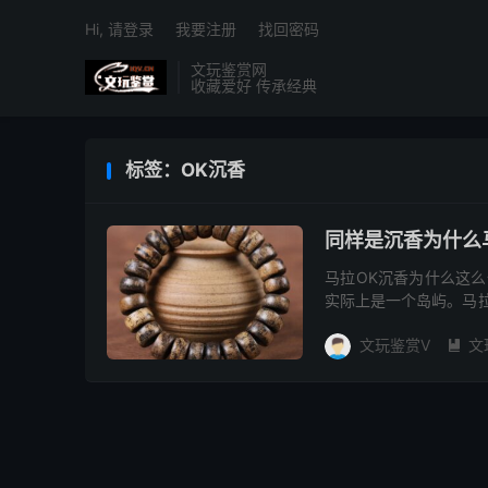
Hi, 请登录
我要注册
找回密码
文玩鉴赏网
收藏爱好 传承经典
标签：OK沉香
同样是沉香为什么
马拉OK沉香为什么这
实际上是一个岛屿。马
几内亚之间，马拉OK沉
文玩鉴赏V
文
