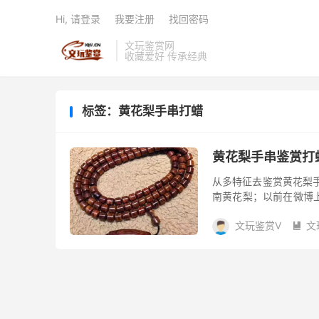
Hi, 请登录
我要注册
找回密码
文玩鉴赏网
收藏爱好 传承经典
标签：黄花梨手串打蜡
黄花梨手串鉴赏打
从多特征去鉴赏黄花梨
南黄花梨；以前在微博
一眼看得出来的。纹理好
文玩鉴赏V
文
