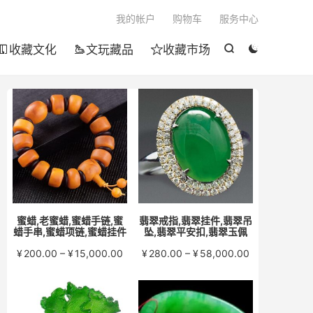

我的帐户
购物车
服务中心
收藏文化
文玩藏品
收藏市场





蜜蜡,老蜜蜡,蜜蜡手链,蜜
翡翠戒指,翡翠挂件,翡翠吊
蜡手串,蜜蜡项链,蜜蜡挂件
坠,翡翠平安扣,翡翠玉佩
价
价
¥
200.00
–
¥
15,000.00
¥
280.00
–
¥
58,000.00
格
格
范
范
围：
围：
¥200.00
¥280.00