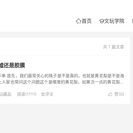
首页
文玩学院


共 1 篇文章
蜡还是胶膜
手串 首先，我们最常关心的珠子是不是真的，也就是黄花梨是不是海
上人家也常问这个问题这个是哪里的黄花梨，如果次一点的黄花梨是
一点的黄花梨，拿在网上交流确实很难分辨得出来，往往纹理好...
玩藏品
阅读(1111)
去评论
赞(
0
)
