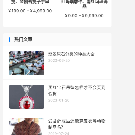
提、金刚菩提子手串
红玛瑙雕件、南红玛瑙饰
品
价
¥
199.00
–
¥
4,999.00
价
¥
9.90
–
¥
9,999.00
格
格
范
范
围：
围：
¥199.00
热门文章
¥9.90
至
至
¥4,999.00
¥9,999.00
翡翠原石分类的种类大全
2023-06-20
买红宝石吊坠怎样才不会买到
假货
2023-01-26
受菩萨戒后还能穿皮衣等动物
制品吗？
2019-07-24