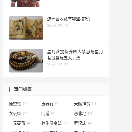
连环画收藏有哪些技巧？
2020-09-18
星月菩提保养四大禁忌与星月
菩提盘玩五大手法
2022-03-31
热门标签
悟空性
玉器行
天赋神韵
(1)
(2)
(1)
女玩家
门道
慈悲地
(1)
(4)
(1)
一元硬币
养生健身法
罗汉床
(4)
(2)
(4)