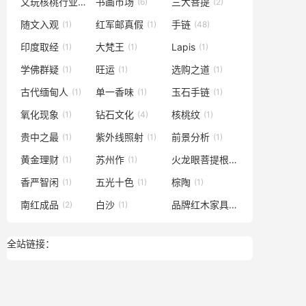
文玩核桃行业
书画市场
三大菩提
(1)
(6)
(2)
随文入观
红军邮真假
手链
(1)
(1)
(48)
印度取经
大梵王
Lapis
(1)
(1)
(1)
学佛群疑
旺运
选购之道
(1)
(1)
(1)
古代缅甸人
单一香味
玉石手链
(1)
(1)
(1)
氧化现象
钻石文化
核桃纹
(1)
(4)
(1)
贵中之最
紫外线照射
前景分析
(1)
(1)
(1)
黄金理财
苏州作
火龙眼菩提根
(1)
(1)
(1)
香严智闲
五光十色
棕陶
(1)
(1)
(1)
南红成品
白沙
品牌红木家具
(2)
(1)
(1)
全站链接：