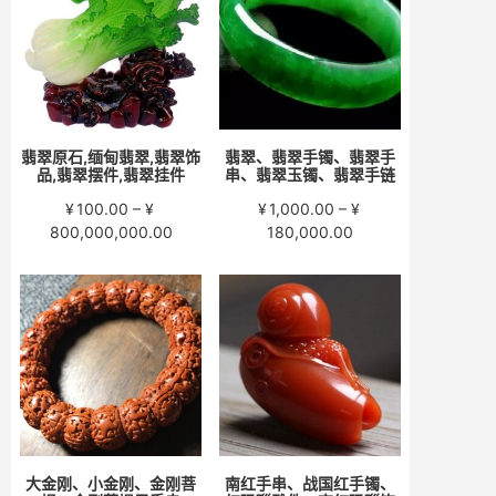
至
至
¥15,000.00
¥58,000.00
翡翠原石,缅甸翡翠,翡翠饰
翡翠、翡翠手镯、翡翠手
品,翡翠摆件,翡翠挂件
串、翡翠玉镯、翡翠手链
¥
100.00
–
¥
¥
1,000.00
–
¥
价
价
800,000,000.00
180,000.00
格
格
范
范
围：
围：
¥100.00
¥1,000.00
至
至
¥800,000,000.00
¥180,000.00
大金刚、小金刚、金刚菩
南红手串、战国红手镯、