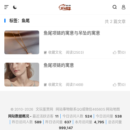




标签：鱼尾
共 2 篇文章
鱼尾项链的寓意与吊坠的寓意
收藏文化
阅读(2503)
赞(
0
)


鱼尾项链的寓意
收藏文化
阅读(1469)
赞(
0
)


© 2010-2026
文玩鉴赏网
网站事物联系QQ或微信465605
网站地图
网站数据概况 -
最近活跃访客
11
今日访问人数
524
今日访问量
538
昨日访问人数
589
昨日访问量
637
本月访问量
4,795
总访问量
999,147