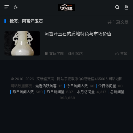




标签：阿富汗玉石
共 1 篇文章
阿富汗玉石的质地特色与市场价值
文玩学院
阅读(907)
赞(
0
)


© 2010-2026
文玩鉴赏网
网站事物联系QQ或微信465605
网站地图
网站数据概况 -
最近活跃访客
15
今日访问人数
60
今日访问量
60
昨日访问人数
589
昨日访问量
637
本月访问量
4,317
总访问量
998,669