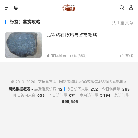




标签：鉴赏攻略
共 1 篇文章
翡翠赌石技巧与鉴赏攻略
文玩藏品
阅读(683)
赞(
1
)


© 2010-2026
文玩鉴赏网
网站事物联系QQ或微信465605
网站地图
网站数据概况 -
最近活跃访客
12
今日访问人数
252
今日访问量
263
昨日访问人数
653
昨日访问量
674
本月访问量
5,194
总访问量
999,546