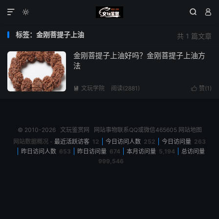




标签：金刚菩提子上油
共 1 篇文章
金刚菩提子上油好吗？金刚菩提子上油方
法
文玩学院
阅读(2881)
赞(
1
)


© 2010-2026
文玩鉴赏网
网站事物联系QQ或微信465605
网站地图
网站数据概况 -
最近活跃访客
12
今日访问人数
252
今日访问量
263
昨日访问人数
653
昨日访问量
674
本月访问量
5,194
总访问量
999,546