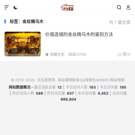




标签：金丝楠乌木
共 1 篇文章
价值连城的金丝楠乌木的鉴别方法
收藏文化
阅读(2755)
赞(
1
)


© 2010-2026
文玩鉴赏网
网站事物联系QQ或微信465605
网站地图
网站数据概况 -
最近活跃访客
12
今日访问人数
193
今日访问量
195
昨日访问人数
589
昨日访问量
637
本月访问量
4,452
总访问量
998,804