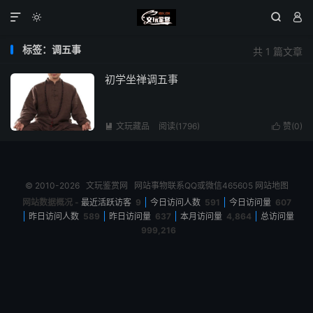




标签：调五事
共 1 篇文章
初学坐禅调五事
文玩藏品
阅读(1796)
赞(
0
)


© 2010-2026
文玩鉴赏网
网站事物联系QQ或微信465605
网站地图
网站数据概况 -
最近活跃访客
9
今日访问人数
591
今日访问量
607
昨日访问人数
589
昨日访问量
637
本月访问量
4,864
总访问量
999,216